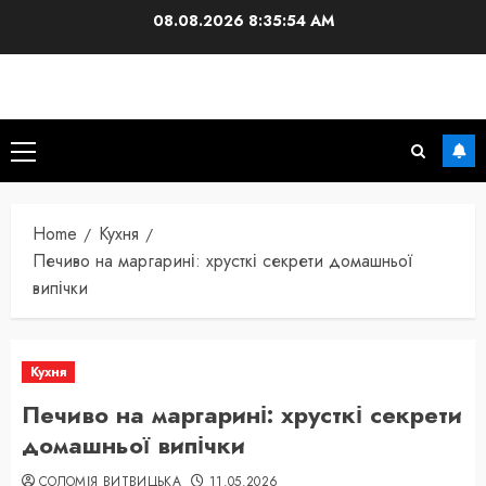
Skip
08.08.2026
8:35:55 AM
to
content
Primary
Menu
Home
Кухня
Печиво на маргарині: хрусткі секрети домашньої
випічки
Кухня
Печиво на маргарині: хрусткі секрети
домашньої випічки
СОЛОМІЯ ВИТВИЦЬКА
11.05.2026