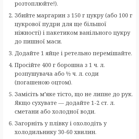
розтоплюйте!).
Збийте маргарин з 150 г цукру (або 100 г
цукрової пудри для ще більшої
ніжності) і пакетиком ванільного цукру
до пишної маси.
Додайте 1 яйце і ретельно перемішайте.
Просійте 400 г борошна з 1 ч. л.
розпушувача або ½ ч. л. соди
(погашеною оцтом).
Замісіть м’яке тісто, що не липне до рук.
Якщо сухувате — додайте 1-2 ст. л.
сметани або холодної води.
Загорніть у плівку і охолодіть у
холодильнику 30-60 хвилин.