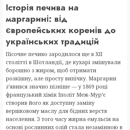
Історія печива на
маргарині: від
європейських коренів до
українських традицій
Пісочне печиво зародилося ще в XII
столітті в Шотландії, де кухарі змішували
борошно з жиром, щоб отримати
розкішну, але просту випічку. Маргарин
з’явився значно пізніше — у 1869 році
французький хімік Іполіт Меж-Мур’є
створив його як доступну заміну
вершковому маслу для бідних верств
населення. З того часу жирна емульсія на
основі рослинних олій стала незамінною в