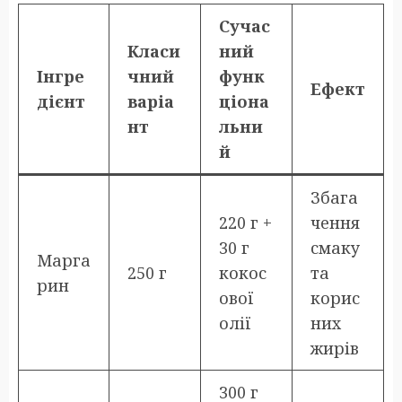
Сучас
Класи
ний
Інгре
чний
функ
Ефект
дієнт
варіа
ціона
нт
льни
й
Збага
220 г +
чення
30 г
смаку
Марга
250 г
кокос
та
рин
ової
корис
олії
них
жирів
300 г