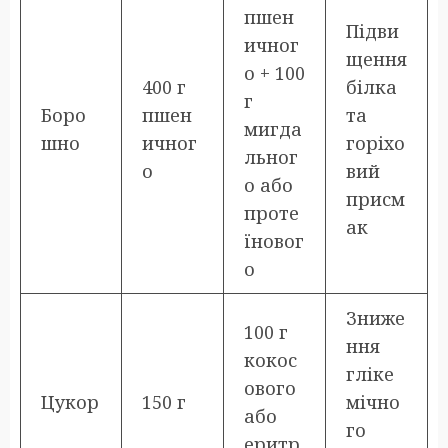
пшен
Підви
ичног
щення
о + 100
400 г
білка
г
Боро
пшен
та
мигда
шно
ичног
горіхо
льног
о
вий
о або
присм
проте
ак
їновог
о
Зниже
100 г
ння
кокос
гліке
ового
Цукор
150 г
мічно
або
го
еритр