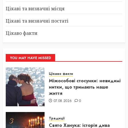
Цікаві та визначні місця
Цікаві та визначні постаті
Цікаво факти
YOU MAY HAVE MISSED
Цікаво факти
Міжособові стосунки: невидимі
нитки, що тримають наше
життя
07.08.2026
0
Традиції
Свято Ханука: історія дива