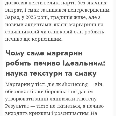
дозволяв пекти великі партії без значних
витрат, і смак залишався неперевершеним.
Зараз, у 2026 році, традиція живе, але з
новими акцентами: якісні маргарини на
соняшниковій чи оливковій олії роблять
печиво ще кориснішим.
Чому саме маргарин
робить печиво ідеальним:
наука текстури та смаку
Маргарин у тісті діє як shortening — він
обволікає білки борошна і не дає їм
утворювати міцні ланцюжки глютену.
Результат — тісто не тягнеться, а печиво
виходить крихким і розсипчастим. На