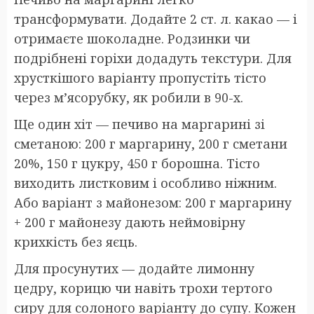
трансформувати. Додайте 2 ст. л. какао — і
отримаєте шоколадне. Родзинки чи
подрібнені горіхи додадуть текстури. Для
хрусткішого варіанту пропустіть тісто
через м’ясорубку, як робили в 90-х.
Ще один хіт — печиво на маргарині зі
сметаною: 200 г маргарину, 200 г сметани
20%, 150 г цукру, 450 г борошна. Тісто
виходить листковим і особливо ніжним.
Або варіант з майонезом: 200 г маргарину
+ 200 г майонезу дають неймовірну
крихкість без яєць.
Для просунутих — додайте лимонну
цедру, корицю чи навіть трохи тертого
сиру для солоного варіанту до супу. Кожен