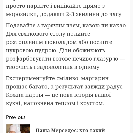
просто наріжте і випікайте прямо з
морозилки, додавши 2-3 хвилини до часу.
Подавайте з гарячим чаєм, кавою чи какао.
Для святкового столу полийте
розтопленим шоколадом або посипте
цукровою пудрою. Діти обожнюють
розфарбовувати готове печиво глазур’ю —
творчість і задоволення в одному.
Експериментуйте сміливо: маргарин
прощає багато, а результат завжди радує.
Кожна партія — це нова історія вашої
кухні, наповнена теплом і хрустом.
Post
Previous
navigation
Паша Мерседес: хто такий