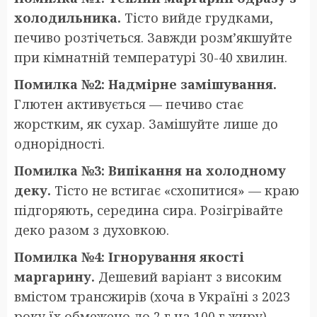
холодильника.
Тісто вийде грудками,
печиво розтічеться. Завжди розм’якшуйте
при кімнатній температурі 30-40 хвилин.
Помилка №2: Надмірне замішування.
Глютен активується — печиво стає
жорстким, як сухар. Замішуйте лише до
однорідності.
Помилка №3: Випікання на холодному
деку.
Тісто не встигає «схопитися» — краю
підгоряють, середина сира. Розігрівайте
деко разом з духовкою.
Помилка №4: Ігнорування якості
маргарину.
Дешевий варіант з високим
вмістом трансжирів (хоча в Україні з 2023
року їх обмежено до 2 г на 100 г жиру)