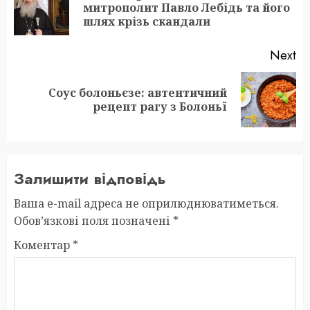
Pr
митрополит Павло Лебідь та його
po
шлях крізь скандали
Next
Соус болоньєзе: автентичний
Next
рецепт рагу з Болоньї
post:
Залишити відповідь
Ваша e-mail адреса не оприлюднюватиметься.
Обов’язкові поля позначені
*
Коментар
*