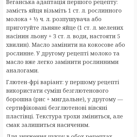
Веганська адаптація першого рецепту:
замість яйця візьміть 1 ст. л. рослинного
молока + ½ ч. л. розпушувача або
приготуйте льняне яйце (1 ст. л. мелених
насінин льону + 3 ст. л. води, настояти 5
хвилин). Масло замінити на кокосове або
рослинне. У другому рецепті молоко та
масло вже легко замінити рослинними
аналогами.
Глютен-фрі варіант: у першому рецепті
використати суміш безглютенового
борошна (рис + мигдальне), у другому —
сертифіковані безглютенові вівсяні
пластівці. Текстура трохи зміниться, але
смак залишиться насиченим.
Для зниження цукру в обох рецептах