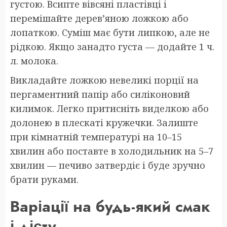
густою. Всипте вівсяні пластівці і
перемішайте дерев’яною ложкою або
лопаткою. Суміш має бути липкою, але не
рідкою. Якщо занадто густа — додайте 1 ч.
л. молока.
Викладайте ложкою невеликі порції на
пергаментний папір або силіконовий
килимок. Легко притисніть виделкою або
долонею в плескаті кружечки. Залиште
при кімнатній температурі на 10–15
хвилин або поставте в холодильник на 5–7
хвилин — печиво затвердіє і буде зручно
брати руками.
Варіації на будь-який смак
і дієту