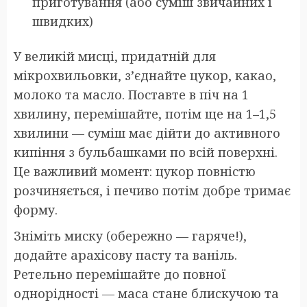
приготування (або суміш звичайних і
швидких)
У великій мисці, придатній для
мікрохвильовки, з’єднайте цукор, какао,
молоко та масло. Поставте в піч на 1
хвилину, перемішайте, потім ще на 1–1,5
хвилини — суміш має дійти до активного
кипіння з бульбашками по всій поверхні.
Це важливий момент: цукор повністю
розчиняється, і печиво потім добре тримає
форму.
Зніміть миску (обережно — гаряче!),
додайте арахісову пасту та ваніль.
Ретельно перемішайте до повної
однорідності — маса стане блискучою та