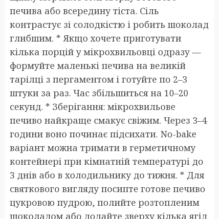
печива або всередину тіста. Сіль
контрастує зі солодкістю і робить шоколад
глибшим. * Якщо хочете приготувати
кілька порцій у мікрохвильовці одразу —
формуйте маленькі печива на великій
тарілці з пергаментом і готуйте по 2–3
штуки за раз. Час збільшиться на 10–20
секунд. * Зберігання: мікрохвильове
печиво найкраще смакує свіжим. Через 3–4
години воно починає підсихати. No-bake
варіант можна тримати в герметичному
контейнері при кімнатній температурі до
3 днів або в холодильнику до тижня. * Для
святкового вигляду посипте готове печиво
цукровою пудрою, полийте розтопленим
шоколадом або додайте зверху кілька ягід