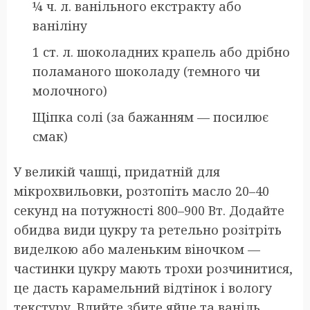
¼ ч. л. ванільного екстракту або
ваніліну
1 ст. л. шоколадних крапель або дрібно
поламаного шоколаду (темного чи
молочного)
Щіпка солі (за бажанням — посилює
смак)
У великій чашці, придатній для
мікрохвильовки, розтопіть масло 20–40
секунд на потужності 800–900 Вт. Додайте
обидва види цукру та ретельно розітріть
виделкою або маленьким віночком —
частинки цукру мають трохи розчинитися,
це дасть карамельний відтінок і вологу
текстуру. Влийте збите яйце та ваніль,