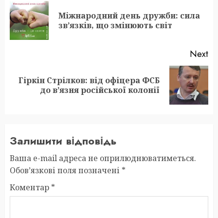
navigation
Міжнародний день дружби: сила
Pr
зв’язків, що змінюють світ
po
Next
Гіркін Стрілков: від офіцера ФСБ
Next
до в’язня російської колонії
post:
Залишити відповідь
Ваша e-mail адреса не оприлюднюватиметься.
Обов’язкові поля позначені
*
Коментар
*