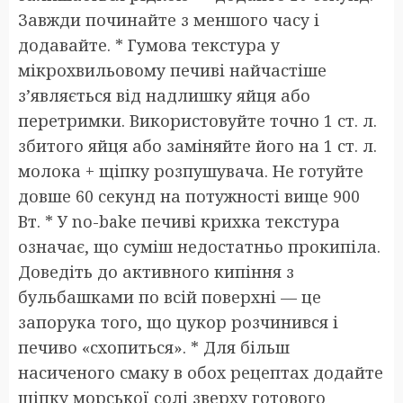
Завжди починайте з меншого часу і
додавайте. * Гумова текстура у
мікрохвильовому печиві найчастіше
з’являється від надлишку яйця або
перетримки. Використовуйте точно 1 ст. л.
збитого яйця або заміняйте його на 1 ст. л.
молока + щіпку розпушувача. Не готуйте
довше 60 секунд на потужності вище 900
Вт. * У no-bake печиві крихка текстура
означає, що суміш недостатньо прокипіла.
Доведіть до активного кипіння з
бульбашками по всій поверхні — це
запорука того, що цукор розчинився і
печиво «схопиться». * Для більш
насиченого смаку в обох рецептах додайте
щіпку морської солі зверху готового