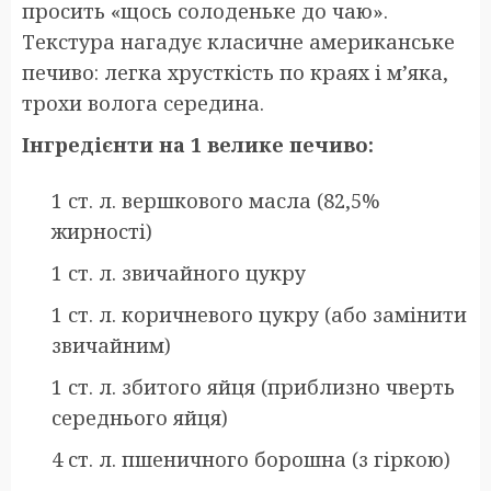
просить «щось солоденьке до чаю».
Текстура нагадує класичне американське
печиво: легка хрусткість по краях і м’яка,
трохи волога середина.
Інгредієнти на 1 велике печиво:
1 ст. л. вершкового масла (82,5%
жирності)
1 ст. л. звичайного цукру
1 ст. л. коричневого цукру (або замінити
звичайним)
1 ст. л. збитого яйця (приблизно чверть
середнього яйця)
4 ст. л. пшеничного борошна (з гіркою)