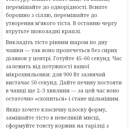
перемішайте до однорідності. Всипте
борошно з сіллю, перемішайте до
утворення м’якого тіста. В останню чергу
втрутьте шоколадні краплі.
Викладіть тісто рівним шаром по дну
чашки — так воно пропечеться без сирих
ділянок у центрі. Готуйте 45–60 секунд. Час
залежить від потужності вашої
мікрохвильовки: для 900 Вт зазвичай
вистачає 50 секунд. Дайте печиву постояти
в чашці ще 2–3 хвилини — за цей час воно
остаточно «схопиться» і стане щільнішим.
Якщо хочете класичну плоску форму,
замішайте тісто в невеликій мисці,
сформуйте товсту коржик на тарілці з