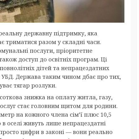
 реальну державну підтримку, яка
є триматися разом у складні часи.
омунальні послуги, пріоритетне
також доступ до освітніх програм. Ці
повнолітніх дітей та непрацездатних
 УБД. Держава таким чином дбає про тих,
уває тягар розлуки.
соткова знижка на оплату житла, газу,
послуг стає головним щитом для родини.
метр на кожного члена сім’ї плюс 10,5
 в оселі живуть лише непрацездатні
 просто цифри в законі — вони реально