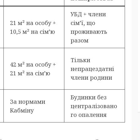
УБД + члени
21 м² на особу +
сім’ї, що
10,5 м² на сім’ю
проживають
разом
Тільки
42 м² на особу +
непрацездатні
21 м² на сім’ю
члени родини
Будинки без
За нормами
централізовано
Кабміну
го опалення