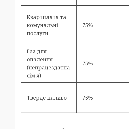
Квартплата та
комунальні
75%
послуги
Газ для
опалення
75%
(непрацездатна
сім’я)
Тверде паливо
75%