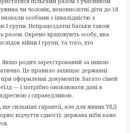
користатися пільгами разом з учасником
ужина чи чоловік, неповнолітні діти до 18
х визнали особами з інвалідністю з
стю I групи. Непрацездатні батьки також
ь разом. Окремо враховують особу, яка
лідок війни I групи, та того, хто
. Якщо родич зареєстрований за іншою
атично. Це правило захищає державні
 при оформленні документів. Багато сімей
еїзд — і потрібно оновлювати дані в
 адресною і справедливою.
, ще сильніші гарантії, але для живих УБД
ворює відчуття єдності: держава ніби каже
ся.