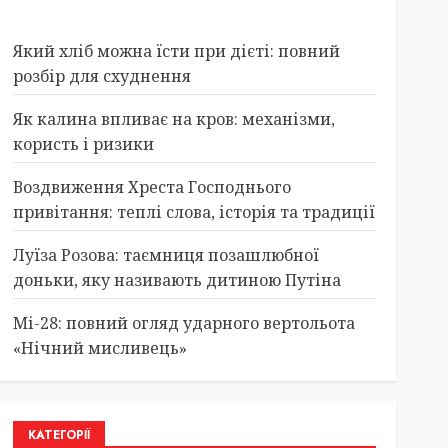
Який хліб можна їсти при дієті: повний
розбір для схуднення
Як калина впливає на кров: механізми,
користь і ризики
Воздвиження Хреста Господнього
привітання: теплі слова, історія та традиції
Луїза Розова: таємниця позашлюбної
доньки, яку називають дитиною Путіна
Мі-28: повний огляд ударного вертольота
«Нічний мисливець»
КАТЕГОРІЇ