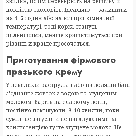
хвилин, потім переверніть на решітку й
повністю охолодіть. Ідеально — залишити
на 4–6 годин або на ніч при кімнатній
температурі: тоді коржі стануть
щільнішими, менше кришитимуться при
різанні й краще просочаться.
Приготування фірмового
празького крему
У невеликій каструльці або на водяній бані
з’єднайте жовток з водою та згущеним
молоком. Варіть на слабкому вогні,
постійно помішуючи, 8–10 хвилин, поки
суміш не загусне й не нагадуватиме за
консистенцією густе згущене молоко. Не
доводьте до кипіння — жовток може