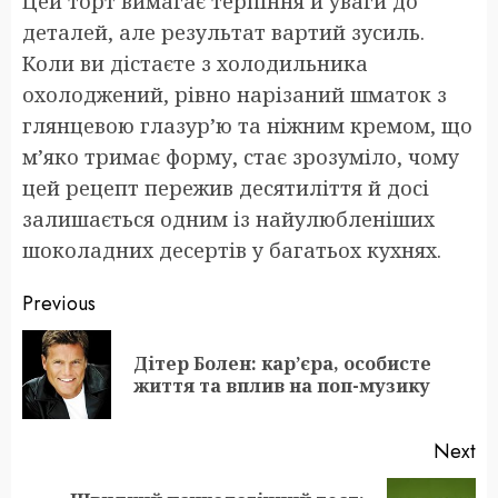
Цей торт вимагає терпіння й уваги до
деталей, але результат вартий зусиль.
Коли ви дістаєте з холодильника
охолоджений, рівно нарізаний шматок з
глянцевою глазур’ю та ніжним кремом, що
м’яко тримає форму, стає зрозуміло, чому
цей рецепт пережив десятиліття й досі
залишається одним із найулюбленіших
шоколадних десертів у багатьох кухнях.
Post
Previous
navigation
Дітер Болен: кар’єра, особисте
Pr
життя та вплив на поп-музику
po
Next