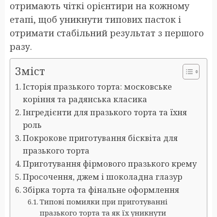
отримають чіткі орієнтири на кожному
етапі, щоб уникнути типових пасток і
отримати стабільний результат з першого
разу.
Зміст
Історія празького торта: московське
коріння та радянська класика
Інгредієнти для празького торта та їхня
роль
Покрокове приготування бісквіта для
празького торта
Приготування фірмового празького крему
Просочення, джем і шоколадна глазур
Збірка торта та фінальне оформлення
Типові помилки при приготуванні
празького торта та як їх уникнути