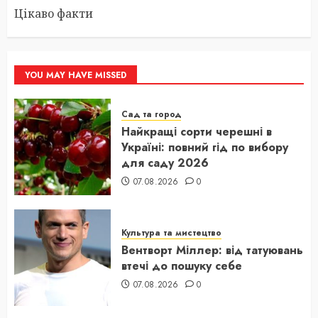
Цікаво факти
YOU MAY HAVE MISSED
Сад та город
Найкращі сорти черешні в
Україні: повний гід по вибору
для саду 2026
07.08.2026
0
Культура та мистецтво
Вентворт Міллер: від татуювань
втечі до пошуку себе
07.08.2026
0