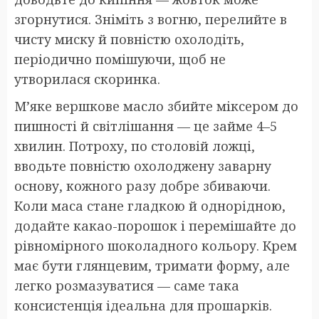
згорнутися. Зніміть з вогню, перелийте в
чисту миску й повністю охолодіть,
періодично помішуючи, щоб не
утворилася скоринка.
М’яке вершкове масло збийте міксером до
пишності й світлішання — це займе 4–5
хвилин. Потроху, по столовій ложці,
вводьте повністю охолоджену заварну
основу, кожного разу добре збиваючи.
Коли маса стане гладкою й однорідною,
додайте какао-порошок і перемішайте до
рівномірного шоколадного кольору. Крем
має бути глянцевим, тримати форму, але
легко розмазуватися — саме така
консистенція ідеальна для прошарків.