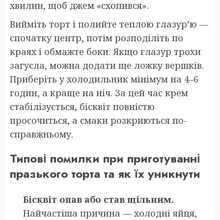
хвилин, щоб джем «схопився».
Вийміть торт і полийте теплою глазур’ю —
спочатку центр, потім розподіліть по
краях і обмажте боки. Якщо глазур трохи
загусла, можна додати ще ложку вершків.
Приберіть у холодильник мінімум на 4–6
годин, а краще на ніч. За цей час крем
стабілізується, бісквіт повністю
просочиться, а смаки розкриються по-
справжньому.
Типові помилки при приготуванні
празького торта та як їх уникнути
Бісквіт опав або став щільним.
Найчастіша причина — холодні яйця,