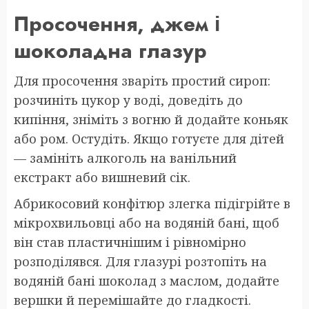
Просочення, джем і
шоколадна глазур
Для просочення зваріть простий сироп:
розчиніть цукор у воді, доведіть до
кипіння, зніміть з вогню й додайте коньяк
або ром. Остудіть. Якщо готуєте для дітей
— замініть алкоголь на ванільний
екстракт або вишневий сік.
Абрикосовий конфітюр злегка підігрійте в
мікрохвильовці або на водяній бані, щоб
він став пластичнішим і рівномірно
розподілявся. Для глазурі розтопіть на
водяній бані шоколад з маслом, додайте
вершки й перемішайте до гладкості.