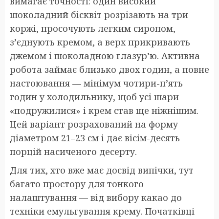
вимагає точності: один високий
шоколадний бісквіт розрізають на три
коржі, просочують легким сиропом,
з’єднують кремом, а верх прикривають
джемом і шоколадною глазур’ю. Активна
робота займає близько двох годин, а повне
настоювання — мінімум чотири-п’ять
годин у холодильнику, щоб усі шари
«подружилися» і крем став ще ніжнішим.
Цей варіант розрахований на форму
діаметром 21–23 см і дає вісім-десять
порцій насиченого десерту.
Для тих, хто вже має досвід випічки, тут
багато простору для тонкого
налаштування — від вибору какао до
техніки емульгування крему. Початківці