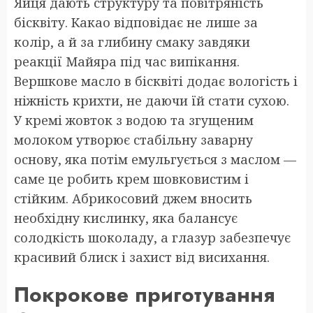
Яйця дають структуру та повітряність
бісквіту. Какао відповідає не лише за
колір, а й за глибину смаку завдяки
реакції Майяра під час випікання.
Вершкове масло в бісквіті додає вологість і
ніжність крихти, не даючи їй стати сухою.
У кремі жовток з водою та згущеним
молоком утворює стабільну заварну
основу, яка потім емульгується з маслом —
саме це робить крем шовковистим і
стійким. Абрикосовий джем вносить
необхідну кислинку, яка балансує
солодкість шоколаду, а глазур забезпечує
красивий блиск і захист від висихання.
Покрокове приготування