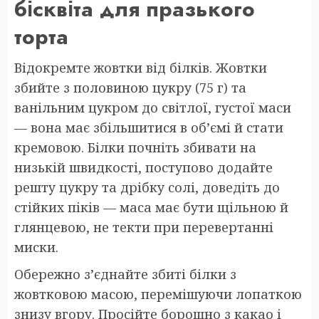
бісквіта для празького
торта
Відокремте жовтки від білків. Жовтки
збийте з половиною цукру (75 г) та
ванільним цукром до світлої, густої маси
— вона має збільшитися в об’ємі й стати
кремовою. Білки почніть збивати на
низькій швидкості, поступово додайте
решту цукру та дрібку солі, доведіть до
стійких піків — маса має бути щільною й
глянцевою, не текти при перевертанні
миски.
Обережно з’єднайте збиті білки з
жовтковою масою, перемішуючи лопаткою
знизу вгору. Просійте борошно з какао і