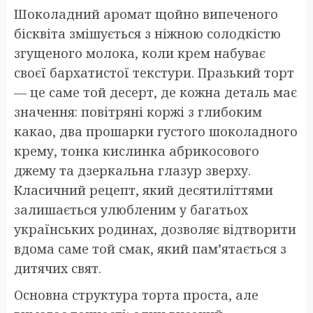
Шоколадний аромат щойно випеченого
бісквіта змішується з ніжною солодкістю
згущеного молока, коли крем набуває
своєї бархатистої текстури. Празький торт
— це саме той десерт, де кожна деталь має
значення: повітряні коржі з глибоким
какао, два прошарки густого шоколадного
крему, тонка кислинка абрикосового
джему та дзеркальна глазур зверху.
Класичний рецепт, який десятиліттями
залишається улюбленим у багатьох
українських родинах, дозволяє відтворити
вдома саме той смак, який пам’ятається з
дитячих свят.
Основна структура торта проста, але