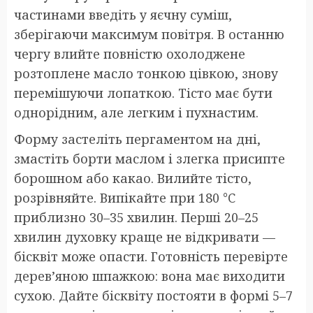
частинами введіть у яєчну суміш,
зберігаючи максимум повітря. В останню
чергу влийте повністю охолоджене
розтоплене масло тонкою цівкою, знову
перемішуючи лопаткою. Тісто має бути
однорідним, але легким і пухнастим.
Форму застеліть пергаментом на дні,
змастіть борти маслом і злегка присипте
борошном або какао. Вилийте тісто,
розрівняйте. Випікайте при 180 °C
приблизно 30–35 хвилин. Перші 20–25
хвилин духовку краще не відкривати —
бісквіт може опасти. Готовність перевірте
дерев’яною шпажкою: вона має виходити
сухою. Дайте бісквіту постояти в формі 5–7