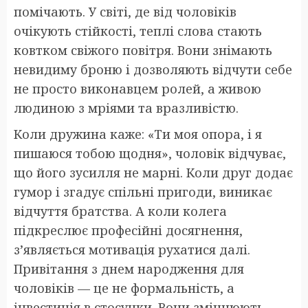
помічають. У світі, де від чоловіків
очікують стійкості, теплі слова стають
ковтком свіжого повітря. Вони знімають
невидиму броню і дозволяють відчути себе
не просто виконавцем ролей, а живою
людиною з мріями та вразливістю.
Коли дружина каже: «Ти моя опора, і я
пишаюся тобою щодня», чоловік відчуває,
що його зусилля не марні. Коли друг додає
гумор і згадує спільні пригоди, виникає
відчуття братства. А коли колега
підкреслює професійні досягнення,
з’являється мотивація рухатися далі.
Привітання з днем народження для
чоловіків — це не формальність, а
інвестиція в стосунки. Вони зміцнюють