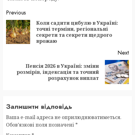
Post
Previous
navigation
Коли садити цибулю в Україні:
точні терміни, регіональні
Pr
секрети та секрети щедрого
po
врожаю
Next
Пенсія 2026 в Україні: зміни
Next
розмірів, індексація та точний
post:
розрахунок виплат
Залишити відповідь
Ваша e-mail адреса не оприлюднюватиметься.
Обов’язкові поля позначені
*