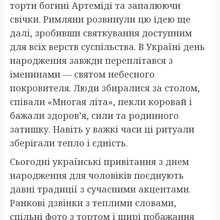
торти богині Артеміді та запалюючи
свічки. Римляни розвинули цю ідею ще
далі, зробивши святкування доступним
для всіх верств суспільства. В Україні день
народження завжди переплітався з
іменинами — святом небесного
покровителя. Люди збиралися за столом,
співали «Многая літа», пекли коровай і
бажали здоров’я, сили та родинного
затишку. Навіть у важкі часи ці ритуали
зберігали тепло і єдність.
Сьогодні українські привітання з днем
народження для чоловіків поєднують
давні традиції з сучасними акцентами.
Ранкові дзвінки з теплими словами,
спільні фото з тортом і щирі побажання