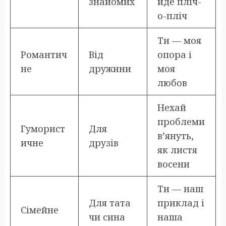
знайомих
йде пліч-
о-пліч
Ти — моя
Романтич
Від
опора і
не
дружини
моя
любов
Нехай
проблеми
Гуморист
Для
в’януть,
ичне
друзів
як листя
восени
Ти — наш
Для тата
приклад і
Сімейне
чи сина
наша