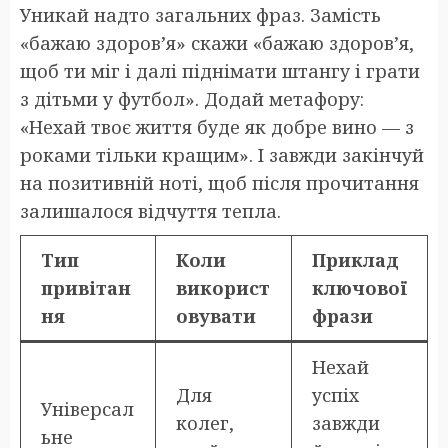
Уникай надто загальних фраз. Замість
«бажаю здоров’я» скажи «бажаю здоров’я,
щоб ти міг і далі піднімати штангу і грати
з дітьми у футбол». Додай метафору:
«Нехай твоє життя буде як добре вино — з
роками тільки кращим». І завжди закінчуй
на позитивній ноті, щоб після прочитання
залишалося відчуття тепла.
Тип
Коли
Приклад
привітан
використ
ключової
ня
овувати
фрази
Нехай
Для
успіх
Універсал
колег,
завжди
ьне