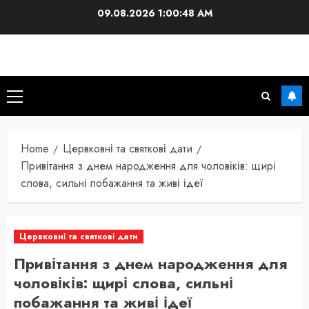
Skip
09.08.2026
1:00:49 AM
to
content
Primary
Menu
Home
Цервковні та святкові дати
Привітання з днем народження для чоловіків: щирі
слова, сильні побажання та живі ідеї
Цервковні та святкові дати
Привітання з днем народження для
чоловіків: щирі слова, сильні
побажання та живі ідеї