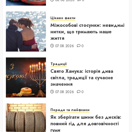
Цікаво факти
Міжособові стосунки: невидимі
нитки, що тримають наше
життя
07.08.2026
0
Традиції
Свято Ханука: історія дива
світла, традиції та сучасне
значення
07.08.2026
0
Поради та лайфхаки
Як зберігати шини без дисків:
повний гід для довговічності
гуми