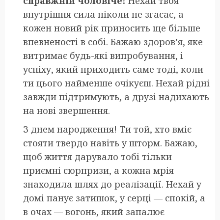
справжній чоловіче!
Нехай твоя
внутрішня сила ніколи не згасає, а
кожен новий рік приносить ще більше
впевненості в собі. Бажаю здоров’я, яке
витримає будь-які випробування, і
успіху, який приходить саме тоді, коли
ти цього найменше очікуєш. Нехай рідні
завжди підтримують, а друзі надихають
на нові звершення.
З днем народження! Ти той, хто вміє
стояти твердо навіть у шторм. Бажаю,
щоб життя дарувало тобі тільки
приємні сюрпризи, а кожна мрія
знаходила шлях до реалізації. Нехай у
домі панує затишок, у серці — спокій, а
в очах — вогонь, який запалює