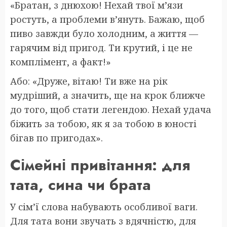
«Братан, з днюхою! Нехай твої м’язи
ростуть, а проблеми в’януть. Бажаю, щоб
пиво завжди було холодним, а життя —
гарячим від пригод. Ти крутий, і це не
комплімент, а факт!»
Або: «Друже, вітаю! Ти вже на рік
мудріший, а значить, ще на крок ближче
до того, щоб стати легендою. Нехай удача
біжить за тобою, як я за тобою в юності
бігав по пригодах».
Сімейні привітання: для
тата, сина чи брата
У сім’ї слова набувають особливої ваги.
Для тата вони звучать з вдячністю, для