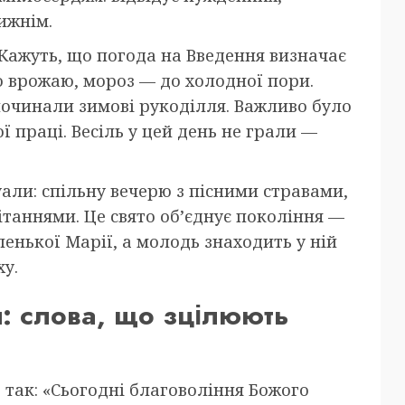
ижнім.
Кажуть, що погода на Введення визначає
го врожаю, мороз — до холодної пори.
починали зимові рукоділля. Важливо було
ої праці. Весіль у цей день не грали —
али: спільну вечерю з пісними стравами,
ітаннями. Це свято об’єднує покоління —
енької Марії, а молодь знаходить у ній
у.
: слова, що зцілюють
 так: «Сьогодні благовоління Божого