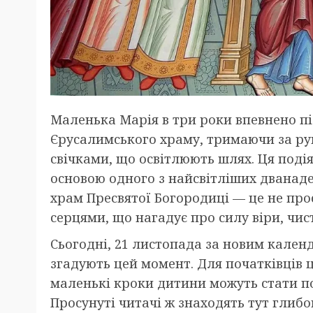
Маленька Марія в три роки впевнено п
Єрусалимського храму, тримаючи за руку
свічками, що освітлюють шлях. Ця подія
основою одного з найсвітліших дванаде
храм Пресвятої Богородиці — це не прос
серцями, що нагадує про силу віри, чист
Сьогодні, 21 листопада за новим календа
згадують цей момент. Для початківців ц
маленькі кроки дитини можуть стати по
Просунуті читачі ж знаходять тут глиб