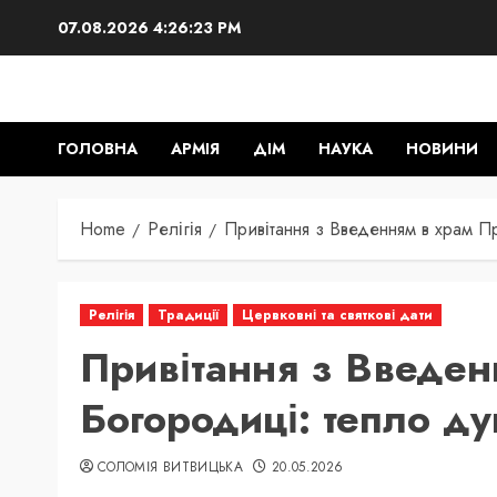
Skip
07.08.2026
4:26:24 PM
to
content
ГОЛОВНА
АРМІЯ
ДІМ
НАУКА
НОВИНИ
Home
Релігія
Привітання з Введенням в храм Пр
Релігія
Традиції
Цервковні та святкові дати
Привітання з Введен
Богородиці: тепло душ
СОЛОМІЯ ВИТВИЦЬКА
20.05.2026