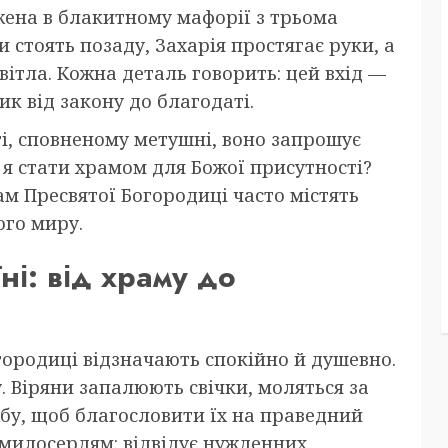
жена в блакитному мафорії з трьома
 стоять позаду, Захарія простягає руки, а
вітла. Кожна деталь говорить: цей вхід —
ик від закону до благодаті.
іті, сповненому метушні, воно запрошує
 я стати храмом для Божої присутності?
ам Пресвятої Богородиці часто містять
ого миру.
їні: від храму до
огородиці відзначають спокійно й душевно.
. Віряни запалюють свічки, моляться за
жбу, щоб благословити їх на праведний
 милосердям: відвідує нужденних,