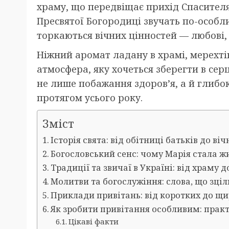
храму, що передвіщає прихід Спасителя
Пресвятої Богородиці звучать по-особл
торкаються вічних цінностей — любові, 
Ніжний аромат ладану в храмі, мерехтін
атмосфера, яку хочеться зберегти в сер
не лише побажання здоров’я, а й глиб
протягом усього року.
Зміст
Історія свята: від обітниці батьків до ві
Богословський сенс: чому Марія стала 
Традиції та звичаї в Україні: від храму 
Молитви та богослужіння: слова, що зці
Приклади привітань: від коротких до щи
Як зробити привітання особливим: прак
Цікаві факти