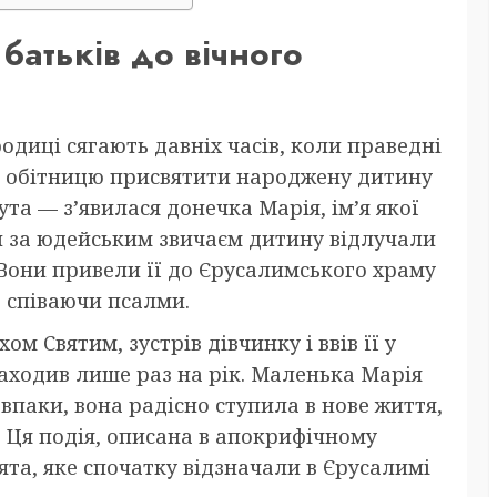
і батьків до вічного
одиці сягають давніх часів, коли праведні
али обітницю присвятити народжену дитину
ута — з’явилася донечка Марія, ім’я якої
ли за юдейським звичаєм дитину відлучали
 Вони привели її до Єрусалимського храму
и, співаючи псалми.
м Святим, зустрів дівчинку і ввів її у
 заходив лише раз на рік. Маленька Марія
авпаки, вона радісно ступила в нове життя,
. Ця подія, описана в апокрифічному
ята, яке спочатку відзначали в Єрусалимі