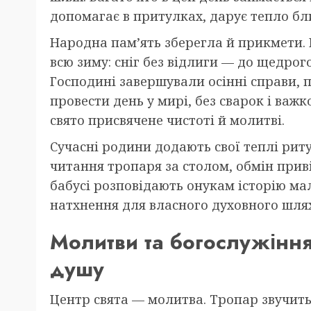
допомагає в притулках, дарує тепло бл
Народна пам’ять зберегла й прикмети. 
всю зиму: сніг без відлиги — до щедро
Господині завершували осінні справи, 
провести день у мирі, без сварок і важк
свято присвячене чистоті й молитві.
Сучасні родини додають свої теплі риту
читання тропаря за столом, обмін прив
бабусі розповідають онукам історію мал
натхнення для власного духовного шлях
Молитви та богослужіння
душу
Центр свята — молитва. Тропар звучить