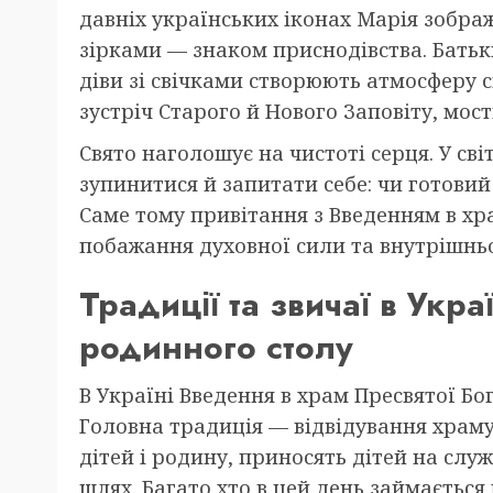
давніх українських іконах Марія зобра
зірками — знаком приснодівства. Батьки
діви зі свічками створюють атмосферу с
зустріч Старого й Нового Заповіту, мост
Свято наголошує на чистоті серця. У св
зупинитися й запитати себе: чи готовий
Саме тому привітання з Введенням в хр
побажання духовної сили та внутрішнь
Традиції та звичаї в Укра
родинного столу
В Україні Введення в храм Пресвятої Б
Головна традиція — відвідування храму
дітей і родину, приносять дітей на слу
шлях. Багато хто в цей день займається