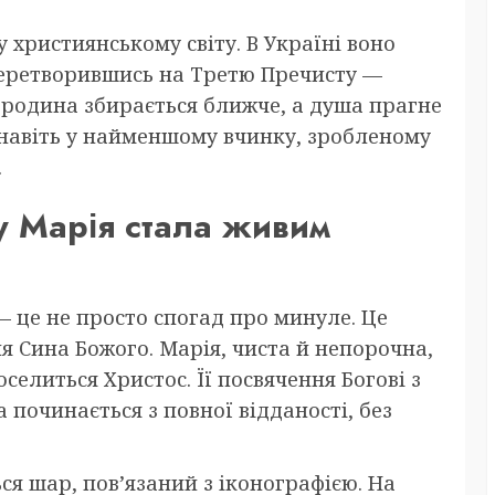
 християнському світу. В Україні воно
перетворившись на Третю Пречисту —
 родина збирається ближче, а душа прагне
: навіть у найменшому вчинку, зробленому
.
у Марія стала живим
— це не просто спогад про минуле. Це
я Сина Божого. Марія, чиста й непорочна,
елиться Христос. Її посвячення Богові з
 починається з повної відданості, без
ся шар, пов’язаний з іконографією. На