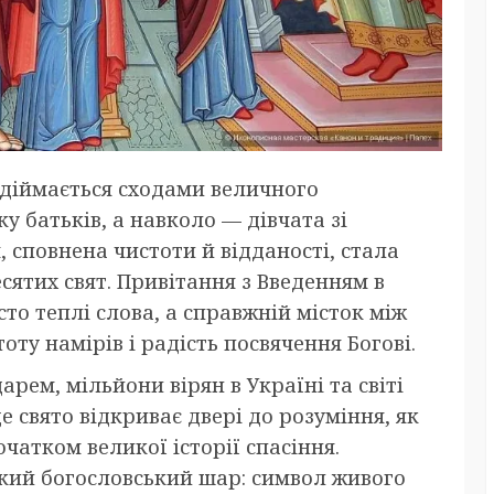
ідіймається сходами величного
 батьків, а навколо — дівчата зі
, сповнена чистоти й відданості, стала
сятих свят. Привітання з Введенням в
то теплі слова, а справжній місток між
оту намірів і радість посвячення Богові.
рем, мільйони вірян в Україні та світі
е свято відкриває двері до розуміння, як
чатком великої історії спасіння.
окий богословський шар: символ живого