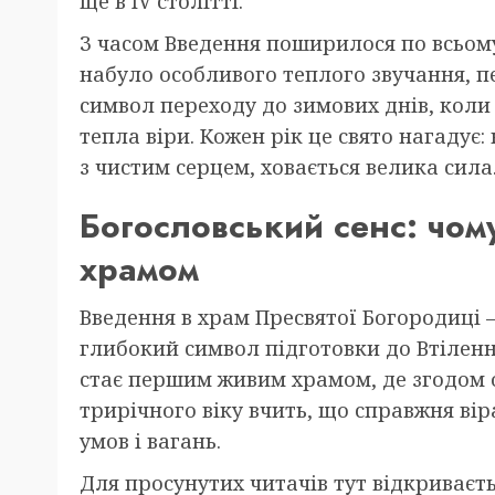
ще в IV столітті.
З часом Введення поширилося по всьому
набуло особливого теплого звучання, 
символ переходу до зимових днів, коли
тепла віри. Кожен рік це свято нагадує
з чистим серцем, ховається велика сила
Богословський сенс: чом
храмом
Введення в храм Пресвятої Богородиці 
глибокий символ підготовки до Втіленн
стає першим живим храмом, де згодом ос
трирічного віку вчить, що справжня віра
умов і вагань.
Для просунутих читачів тут відкриваєть