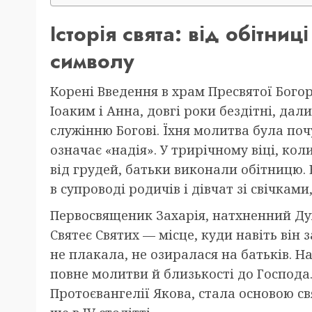
Історія свята: від обітниц
символу
Корені Введення в храм Пресвятої Богор
Іоаким і Анна, довгі роки бездітні, д
служінню Богові. Їхня молитва була поч
означає «надія». У трирічному віці, ко
від грудей, батьки виконали обітницю.
в супроводі родичів і дівчат зі свічкам
Первосвященик Захарія, натхненний Духо
Святеє Святих — місце, куди навіть він
не плакала, не озиралася на батьків. Н
повне молитви й близькості до Господа
Протоєвангелії Якова, стала основою св