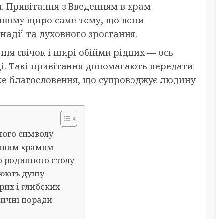
. Привітання з Введенням в храм
ивому щиро саме тому, що вони
надії та духовного зростання.
ня свічок і щирі обійми рідних — ось
ці. Такі привітання допомагають передати
оке благословення, що супроводжує людину
чного символу
живим храмом
до родинного столу
люють душу
рих і глибоких
тичні поради