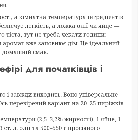
ня.
ості, а кімнатна температура інгредієнтів
зпечує легкість, а ложка олії чи яйце —
о тіста, тут не треба чекати години:
н аромат вже заповнює дім. Це ідеальний
є домашній смак.
ефірі для початківців і
сто і завжди виходить. Воно універсальне —
сь перевірений варіант на 20–25 пиріжків.
емператури (2,5–3,2% жирності), 1 яйце, 1
2–3 ст. л. олії та 500–550 г просіяного