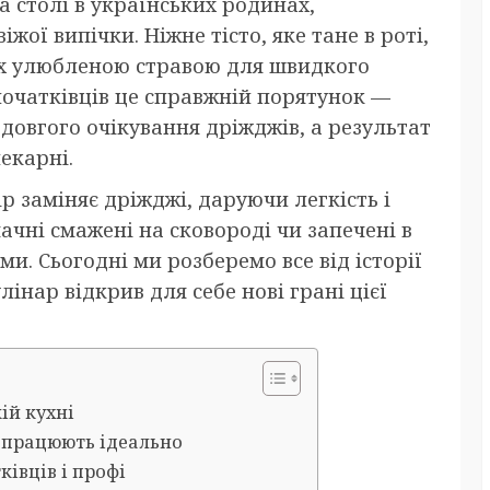
а столі в українських родинах,
ї випічки. Ніжне тісто, яке тане в роті,
 їх улюбленою стравою для швидкого
початківців це справжній порятунок —
 довгого очікування дріжджів, а результат
екарні.
ір заміняє дріжджі, даруючи легкість і
мачні смажені на сковороді чи запечені в
ми. Сьогодні ми розберемо все від історії
інар відкрив для себе нові грані цієї
ій кухні
а працюють ідеально
ківців і профі