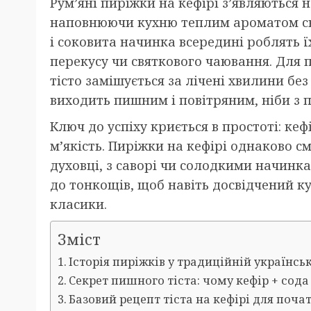
Рум’яні пиріжки на кефірі з’являються н
наповнюючи кухню теплим ароматом свіжо
і соковита начинка всередині роблять
перекусу чи святкового чаювання. Для 
тісто замішується за лічені хвилини без
виходить пишним і повітряним, ніби з п
Ключ до успіху криється в простоті: кеф
м’якість. Пиріжки на кефірі однаково с
духовці, з саворі чи солодкими начинка
до тонкощів, щоб навіть досвідчений кул
класики.
Зміст
Історія пиріжків у традиційній українськ
Секрет пишного тіста: чому кефір + сод
Базовий рецепт тіста на кефірі для почат