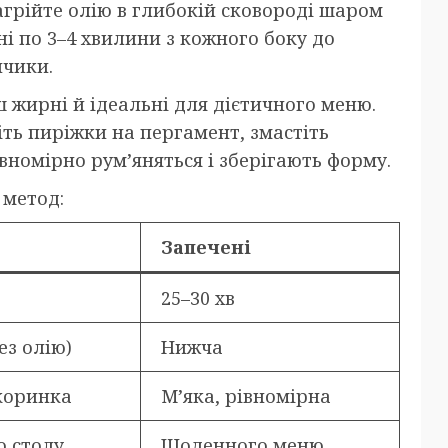
грійте олію в глибокій сковороді шаром
ні по 3–4 хвилини з кожного боку до
нчики.
ш жирні й ідеальні для дієтичного меню.
діть пиріжки на пергамент, змастіть
івномірно рум’яняться і зберігають форму.
 метод:
Запечені
25–30 хв
ез олію)
Нижча
коринка
М’яка, рівномірна
о столу
Щоденного меню