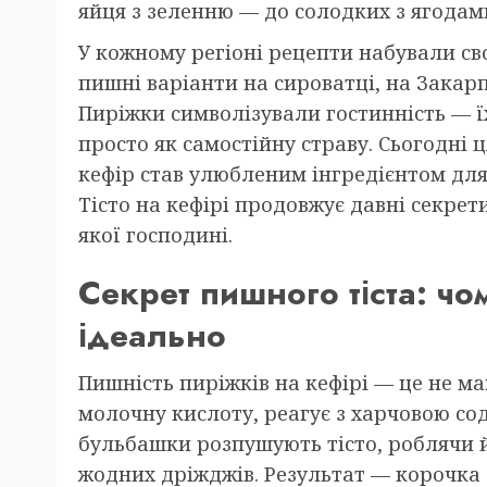
яйця з зеленню — до солодких з ягодам
У кожному регіоні рецепти набували с
пишні варіанти на сироватці, на Закарп
Пиріжки символізували гостинність — ї
просто як самостійну страву. Сьогодні ц
кефір став улюбленим інгредієнтом для
Тісто на кефірі продовжує давні секрет
якої господині.
Секрет пишного тіста: ч
ідеально
Пишність пиріжків на кефірі — це не маг
молочну кислоту, реагує з харчовою сод
бульбашки розпушують тісто, роблячи йо
жодних дріжджів. Результат — корочка з