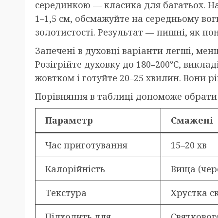
серединкою — класика для багатьох. На
1–1,5 см, обсмажуйте на середньому вог
золотистості. Результат — пишні, як по
Запечені в духовці варіанти легші, мен
Розігрійте духовку до 180–200°C, викла
жовтком і готуйте 20–25 хвилин. Вони р
Порівняння в таблиці допоможе обрати
Параметр
Смажені
Час приготування
15–20 хв
Калорійність
Вища (чер
Текстура
Хрустка с
Підходить для
Святковог