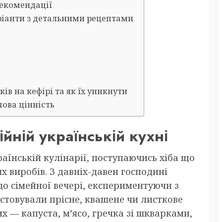
рекомендації
аріанти з детальними рецептами
в на кефірі та як їх уникнути
чова цінність
ійній українській кухні
аїнській кулінарії, поступаючись хіба що
х виробів. З давніх-давен господині
 до сімейної вечері, експериментуючи з
стовували прісне, квашене чи листкове
их — капуста, м’ясо, гречка зі шкварками,