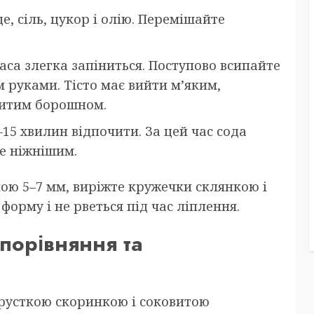
це, сіль, цукор і олію. Перемішайте
аса злегка запіниться. Поступово всипайте
 руками. Тісто має вийти м’яким,
битим борошном.
15 хвилин відпочити. За цей час сода
ще ніжнішим.
ною 5–7 мм, виріжте кружечки склянкою і
орму і не рветься під час ліплення.
порівняння та
хрусткою скоринкою і соковитою