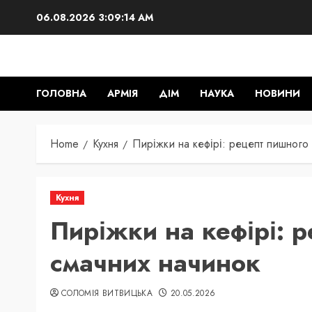
Skip
06.08.2026
3:09:15 AM
to
content
ГОЛОВНА
АРМІЯ
ДІМ
НАУКА
НОВИНИ
Home
Кухня
Пиріжки на кефірі: рецепт пишного 
Кухня
Пиріжки на кефірі: р
смачних начинок
СОЛОМІЯ ВИТВИЦЬКА
20.05.2026