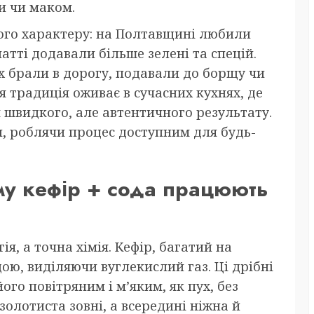
и чи маком.
вого характеру: на Полтавщині любили
атті додавали більше зелені та спецій.
х брали в дорогу, подавали до борщу чи
я традиція оживає в сучасних кухнях, де
 швидкого, але автентичного результату.
и, роблячи процес доступним для будь-
ому кефір + сода працюють
ія, а точна хімія. Кефір, багатий на
ою, виділяючи вуглекислий газ. Ці дрібні
го повітряним і м’яким, як пух, без
олотиста зовні, а всередині ніжна й