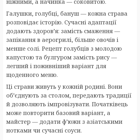
ніжними, а начинка — соковитою.
Галушки, голубці, бануш — кожна страва
розповідає історію. Сучасні адаптації
додають здоров’я: замість смаження —
запікання в аерогрилі, більше овочів і
менше солі. Рецепт голубців з молодою
капустою та булгуром замість рису —
легший і поживніший варіант для
щоденного меню.
Ці страви живуть у кожній родині. Вони
об’єднують за столом, передають традиції
й дозволяють імпровізувати. Початківець
може повторити базовий варіант, а
майстер — додати ф’южн з азіатськими
нотками чи сучасні соуси.