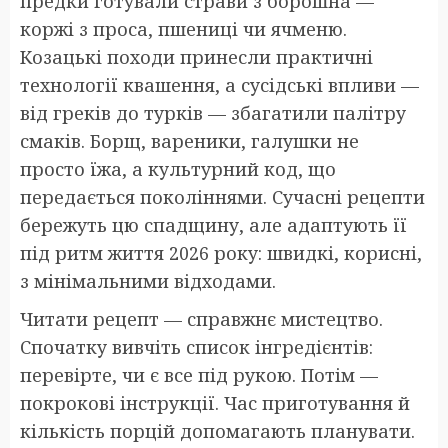
предки готували страви з борошна —
коржі з проса, пшениці чи ячменю.
Козацькі походи принесли практичні
технології квашення, а сусідські впливи —
від греків до турків — збагатили палітру
смаків. Борщ, вареники, галушки не
просто їжа, а культурний код, що
передається поколіннями. Сучасні рецепти
бережуть цю спадщину, але адаптують її
під ритм життя 2026 року: швидкі, корисні,
з мінімальними відходами.
Читати рецепт — справжнє мистецтво.
Спочатку вивчіть список інгредієнтів:
перевірте, чи є все під рукою. Потім —
покрокові інструкції. Час приготування й
кількість порцій допомагають планувати.