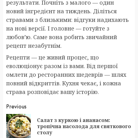
результати. Почніть з малого — один
новий інгредієнт на тиждень. Діліться
стравами з близькими: відгуки надихають
на нові версії. І головне — готуйте з
любов’ю. Саме вона робить звичайний
рецепт незабутнім.
Рецепти — це живий процес, що
еволюціонує разом із вами. Від першої
омлети до ресторанних шедеврів — шлях
повний відкриттів. Кухня чекає, і кожна
страва розповідає вашу історію.
Post
Previous
navigation
Салат з куркою і ананасом:
Pr
тропічна насолода для святкового
po
столу