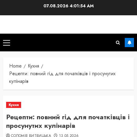
Skip
07.08.2026
4:01:55 AM
to
content
Primary
Menu
Home
Кухня
Рецепти: повний гід для початківців і просунутих
кулінарів
Кухня
Рецепти: повний гід для початківців і
просунутих кулінарів
СОЛОМІЯ ВИТВИЦЬКА
13.05.2026