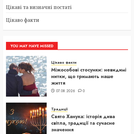
Цікаві та визначні постаті
Цікаво факти
YOU MAY HAVE MISSED
Цікаво факти
Міжособові стосунки: невидимі
нитки, що тримають наше
життя
07.08.2026
0
Традиції
Свято Ханука: історія дива
світла, традиції та сучасне
значення