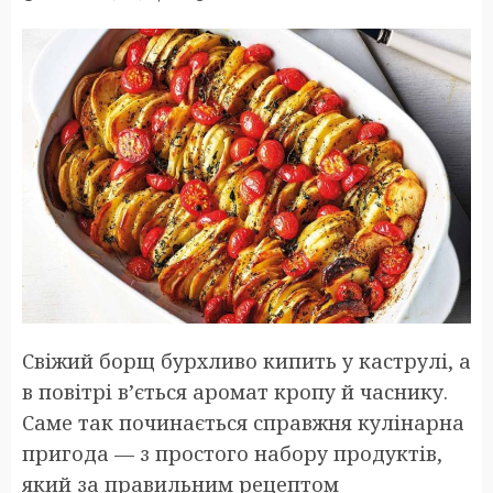
Свіжий борщ бурхливо кипить у каструлі, а
в повітрі в’ється аромат кропу й часнику.
Саме так починається справжня кулінарна
пригода — з простого набору продуктів,
який за правильним рецептом