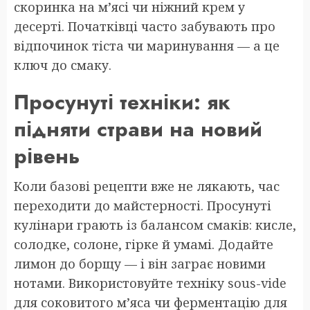
скоринка на м’ясі чи ніжний крем у
десерті. Початківці часто забувають про
відпочинок тіста чи маринування — а це
ключ до смаку.
Просунуті техніки: як
підняти страви на новий
рівень
Коли базові рецепти вже не лякають, час
переходити до майстерності. Просунуті
кулінари грають із балансом смаків: кисле,
солодке, солоне, гірке й умамі. Додайте
лимон до борщу — і він заграє новими
нотами. Використовуйте техніку sous-vide
для соковитого м’яса чи ферментацію для