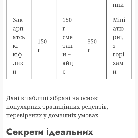
ний
Зак
150
Міні
арп
г
атю
атсь
сме
рні,
150
350
кі
тан
з
г
г
кіф
и +
горі
лик
яйц
хам
и
е
и
Дані в таблиці зібрані на основі
популярних традиційних рецептів,
перевірених у домашніх умовах.
Секрети ідеальних