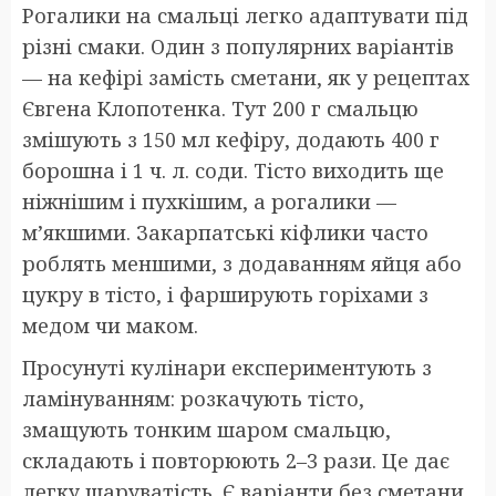
Рогалики на смальці легко адаптувати під
різні смаки. Один з популярних варіантів
— на кефірі замість сметани, як у рецептах
Євгена Клопотенка. Тут 200 г смальцю
змішують з 150 мл кефіру, додають 400 г
борошна і 1 ч. л. соди. Тісто виходить ще
ніжнішим і пухкішим, а рогалики —
м’якшими. Закарпатські кіфлики часто
роблять меншими, з додаванням яйця або
цукру в тісто, і фарширують горіхами з
медом чи маком.
Просунуті кулінари експериментують з
ламінуванням: розкачують тісто,
змащують тонким шаром смальцю,
складають і повторюють 2–3 рази. Це дає
легку шаруватість. Є варіанти без сметани