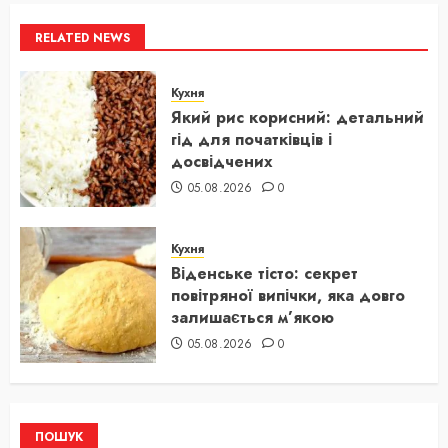
RELATED NEWS
Кухня
Який рис корисний: детальний
гід для початківців і
досвідчених
05.08.2026
0
Кухня
Віденське тісто: секрет
повітряної випічки, яка довго
залишається м’якою
05.08.2026
0
ПОШУК