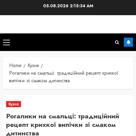
Skip
05.08.2026
2:15:35 AM
to
content
Primary
Menu
Home
Кухня
Рогалики на смальці: традиційний рецепт крихкої
випічки зі смаком дитинства
Кухня
Рогалики на смальці: традиційний
рецепт крихкої випічки зі смаком
дитинства