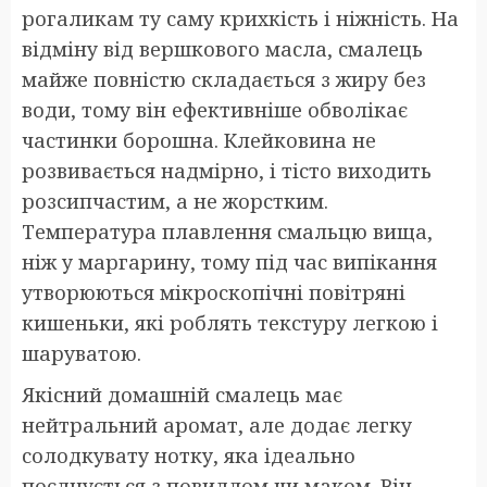
рогаликам ту саму крихкість і ніжність. На
відміну від вершкового масла, смалець
майже повністю складається з жиру без
води, тому він ефективніше обволікає
частинки борошна. Клейковина не
розвивається надмірно, і тісто виходить
розсипчастим, а не жорстким.
Температура плавлення смальцю вища,
ніж у маргарину, тому під час випікання
утворюються мікроскопічні повітряні
кишеньки, які роблять текстуру легкою і
шаруватою.
Якісний домашній смалець має
нейтральний аромат, але додає легку
солодкувату нотку, яка ідеально
поєднується з повидлом чи маком. Він