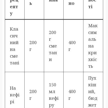
ь
но
епт
ті
у
Мак
Кла
200
сим
сич
г
аль
ний
200
400
сме
на
на
г
г
тан
кри
сме
и
хкіс
тані
ть
Пух
150
кіш
На
200
мл
400
ий,
кефі
г
кефі
г
бюд
рі
ру
жет