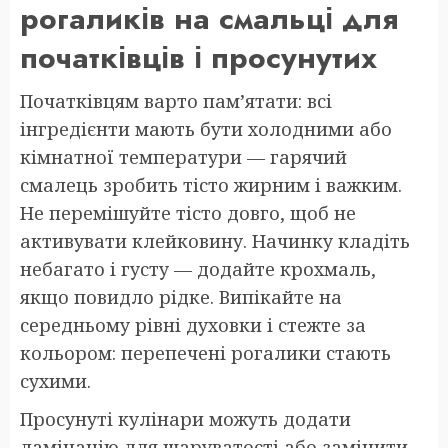
рогаликів на смальці для
початківців і просунутих
Початківцям варто пам’ятати: всі
інгредієнти мають бути холодними або
кімнатної температури — гарячий
смалець зробить тісто жирним і важким.
Не перемішуйте тісто довго, щоб не
активувати клейковину. Начинку кладіть
небагато і густу — додайте крохмаль,
якщо повидло рідке. Випікайте на
середньому рівні духовки і стежте за
кольором: перепечені рогалики стають
сухими.
Просунуті кулінари можуть додати
ламінацію для шаруватості або замінити