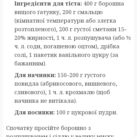
Інгредієнти для тіста:
400 г борошна
вищого ґатунку, 200 г смальцю
(кімнатної температури або злегка
розтопленого), 200 г густої сметани 15–
20% жирності, 1 ч. л. розпушувача (або ½
ч. л. соди, погашеною оцтом), дрібка
солі, 1 пакетик ванільного цукру (за
бажанням).
Для начинки:
150–200 г густого
повидла (абрикосового, вишневого,
сливового), 1 ч. л. крохмалю (щоб
начинка не витікала).
Для посипки:
100 г цукрової пудри.
Спочатку просійте борошно з
розпушувачем і сіллю у велику миску.