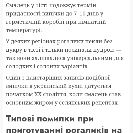
Смалець у тісті подовжує термін
придатності випічки до 7–10 днів у
герметичній коробці при кімнатній
температурі.
У деяких регіонах рогалики пекли без
цукру в тісті і тільки посипали пудрою —
так вони залишалися універсальними для
солодких і солоних варіантів.
Один з найстаріших записів подібної
випічки в українській кухні датується
початком XX століття, коли смалець став
основним жиром у селянських рецептах.
Типові помилки при
приготуванні рогаликів на