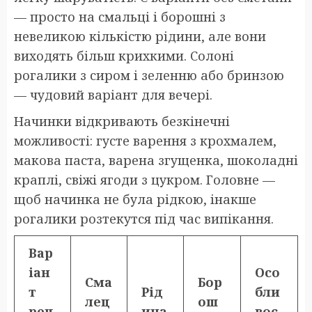
— просто на смальці і борошні з
невеликою кількістю рідини, але вони
виходять більш крихкими. Солоні
рогалики з сиром і зеленню або бринзою
— чудовий варіант для вечері.
Начинки відкривають безкінечні
можливості: густе варення з крохмалем,
макова паста, варена згущенка, шоколадні
краплі, свіжі ягоди з цукром. Головне —
щоб начинка не була рідкою, інакше
рогалики розтекутся під час випікання.
Вар
іан
Осо
Сма
Бор
т
Рід
бли
лец
ош
рец
ина
вос