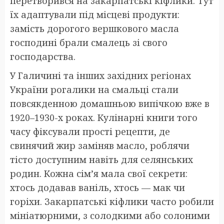
перетворився на закарпатські кіфлики. Тут
їх адаптували під місцеві продукти:
замість дорогого вершкового масла
господині брали смалець зі свого
господарства.
У Галичині та інших західних регіонах
України рогалики на смальці стали
повсякденною домашньою випічкою вже в
1920–1930-х роках. Кулінарні книги того
часу фіксували прості рецепти, де
свинячий жир заміняв масло, роблячи
тісто доступним навіть для селянських
родин. Кожна сім’я мала свої секрети:
хтось додавав ваніль, хтось — мак чи
горіхи. Закарпатські кіфлики часто робили
мініатюрними, з солодкими або солоними