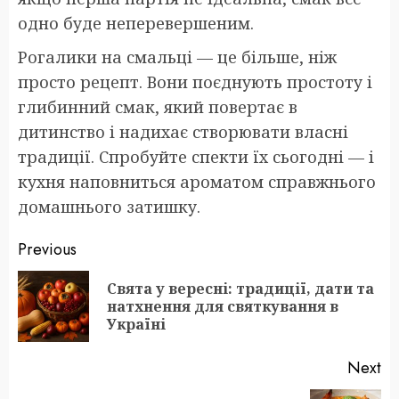
одно буде неперевершеним.
Рогалики на смальці — це більше, ніж
просто рецепт. Вони поєднують простоту і
глибинний смак, який повертає в
дитинство і надихає створювати власні
традиції. Спробуйте спекти їх сьогодні — і
кухня наповниться ароматом справжнього
домашнього затишку.
Post
Previous
navigation
Свята у вересні: традиції, дати та
Pr
натхнення для святкування в
po
Україні
Next