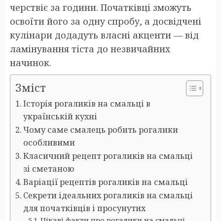
черствіє за години. Початківці зможуть
освоїти його за одну спробу, а досвідчені
кулінари додадуть власні акценти — від
ламінування тіста до незвичайних
начинок.
Зміст
Історія рогаликів на смальці в
українській кухні
Чому саме смалець робить рогалики
особливими
Класичний рецепт рогаликів на смальці
зі сметаною
Варіації рецептів рогаликів на смальці
Секрети ідеальних рогаликів на смальці
для початківців і просунутих
Цікаві факти про рогалики на смальці