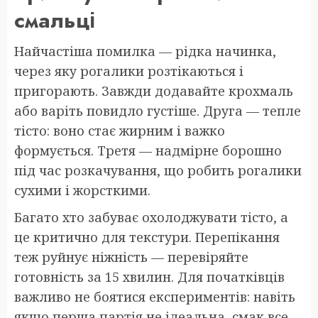
смальці
Найчастіша помилка — рідка начинка,
через яку рогалики розтікаються і
пригорають. Завжди додавайте крохмаль
або варіть повидло густіше. Друга — тепле
тісто: воно стає жирним і важко
формується. Третя — надмірне борошно
під час розкачування, що робить рогалики
сухими і жорсткими.
Багато хто забуває охолоджувати тісто, а
це критично для текстури. Перепікання
теж руйнує ніжність — перевіряйте
готовність за 15 хвилин. Для початківців
важливо не боятися експериментів: навіть
якщо перша партія не ідеальна, смак все