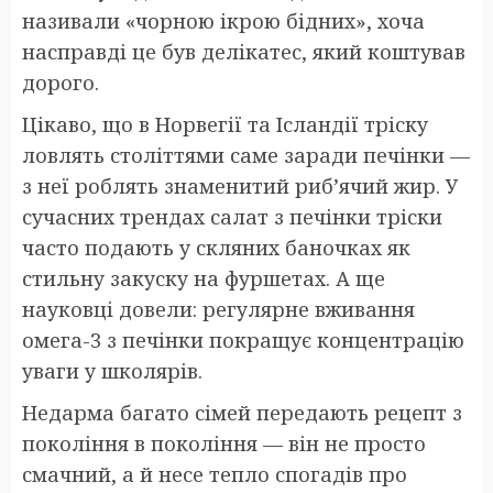
називали «чорною ікрою бідних», хоча
насправді це був делікатес, який коштував
дорого.
Цікаво, що в Норвегії та Ісландії тріску
ловлять століттями саме заради печінки —
з неї роблять знаменитий риб’ячий жир. У
сучасних трендах салат з печінки тріски
часто подають у скляних баночках як
стильну закуску на фуршетах. А ще
науковці довели: регулярне вживання
омега-3 з печінки покращує концентрацію
уваги у школярів.
Недарма багато сімей передають рецепт з
покоління в покоління — він не просто
смачний, а й несе тепло спогадів про