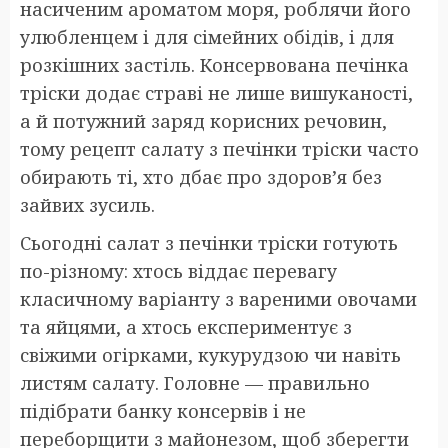
насиченим ароматом моря, роблячи його
улюбленцем і для сімейних обідів, і для
розкішних застіль. Консервована печінка
тріски додає страві не лише вишуканості,
а й потужний заряд корисних речовин,
тому рецепт салату з печінки тріски часто
обирають ті, хто дбає про здоров’я без
зайвих зусиль.
Сьогодні салат з печінки тріски готують
по-різному: хтось віддає перевагу
класичному варіанту з вареними овочами
та яйцями, а хтось експериментує з
свіжими огірками, кукурудзою чи навіть
листям салату. Головне — правильно
підібрати банку консервів і не
переборщити з майонезом, щоб зберегти