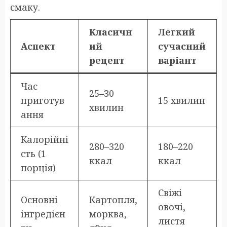
смаку.
Класичн
Легкий
Аспект
ий
сучасний
рецепт
варіант
Час
25–30
приготув
15 хвилин
хвилин
ання
Калорійні
280–320
180–220
сть (1
ккал
ккал
порція)
Свіжі
Основні
Картопля,
овочі,
інгредієн
морква,
листя