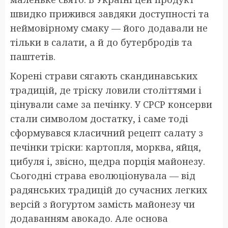
швидко прижився завдяки доступності та
неймовірному смаку — його додавали не
тільки в салати, а й до бутербродів та
паштетів.
Корені страви сягають скандинавських
традицій, де тріску ловили століттями і
цінували саме за печінку. У СРСР консерви
стали символом достатку, і саме тоді
сформувався класичний рецепт салату з
печінки тріски: картопля, морква, яйця,
цибуля і, звісно, щедра порція майонезу.
Сьогодні страва еволюціонувала — від
радянських традицій до сучасних легких
версій з йогуртом замість майонезу чи
додаванням авокадо. Але основа