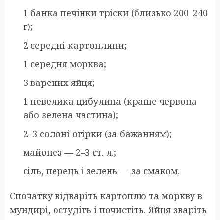
1 банка печінки тріски (близько 200–240
г);
2 середні картоплини;
1 середня морква;
3 варених яйця;
1 невелика цибулина (краще червона
або зелена частина);
2–3 солоні огірки (за бажанням);
майонез — 2–3 ст. л.;
сіль, перець і зелень — за смаком.
Спочатку відваріть картоплю та моркву в
мундирі, остудіть і почистіть. Яйця зваріть