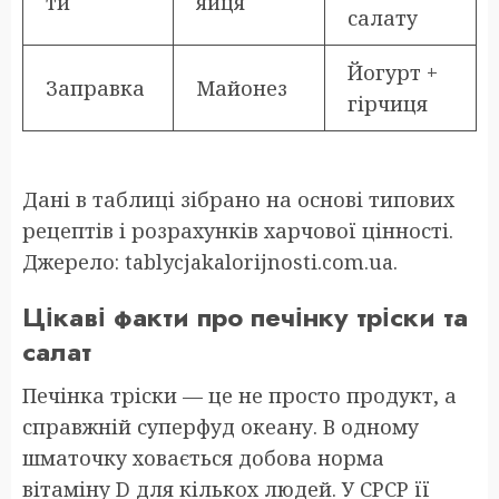
ти
яйця
салату
Йогурт +
Заправка
Майонез
гірчиця
Дані в таблиці зібрано на основі типових
рецептів і розрахунків харчової цінності.
Джерело: tablycjakalorijnosti.com.ua.
Цікаві факти про печінку тріски та
салат
Печінка тріски — це не просто продукт, а
справжній суперфуд океану. В одному
шматочку ховається добова норма
вітаміну D для кількох людей. У СРСР її