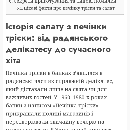
Секрети приготування та типові помилки
Цікаві факти про печінку тріски та салат
Історія салату з печінки
тріски: від радянського
делікатесу до сучасного
хітa
Печінка тріски в банках з’явилася в
радянські часи як справжній делікатес,
який діставали лише на свята чи для
важливих гостей. У 1960–1980-х роках
банки з написом «Печінка тріски»
прикрашали полиці магазинів і
перетворювали звичайну вечерю на
маленьке свято. В Україні цей продукт