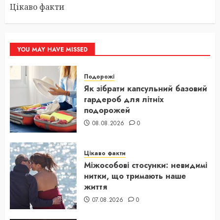
Цікаво факти
YOU MAY HAVE MISSED
Подорожі
Як зібрати капсульний базовий
гардероб для літніх
подорожей
08.08.2026
0
Цікаво факти
Міжособові стосунки: невидимі
нитки, що тримають наше
життя
07.08.2026
0