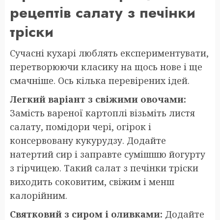
рецептів салату з печінки
тріски
Сучасні кухарі люблять експериментувати,
перетворюючи класику на щось нове і ще
смачніше. Ось кілька перевірених ідей.
Легкий варіант з свіжими овочами:
Замість вареної картоплі візьміть листя
салату, помідори чері, огірок і
консервовану кукурудзу. Додайте
натертий сир і заправте сумішшю йогурту
з гірчицею. Такий салат з печінки тріски
виходить соковитим, свіжим і менш
калорійним.
Святковий з сиром і оливками:
Додайте