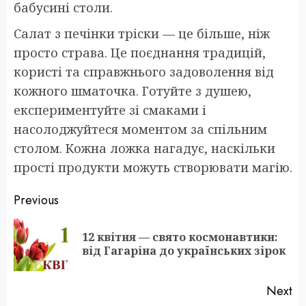
бабусині столи.
Салат з печінки тріски — це більше, ніж
просто страва. Це поєднання традицій,
користі та справжнього задоволення від
кожного шматочка. Готуйте з душею,
експериментуйте зі смаками і
насолоджуйтеся моментом за спільним
столом. Кожна ложка нагадує, наскільки
прості продукти можуть створювати магію.
Post
Previous
navigation
12 квітня — свято космонавтики:
Pr
від Гагаріна до українських зірок
po
Next