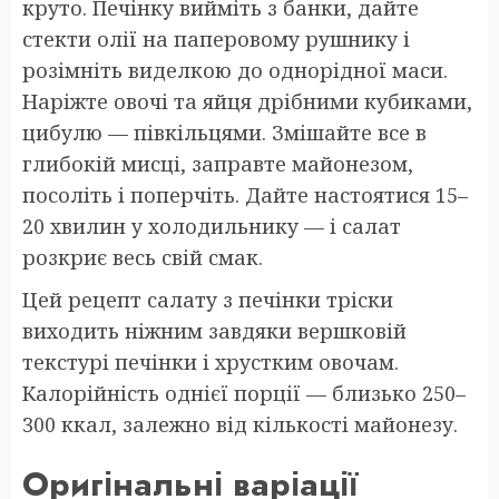
круто. Печінку вийміть з банки, дайте
стекти олії на паперовому рушнику і
розімніть виделкою до однорідної маси.
Наріжте овочі та яйця дрібними кубиками,
цибулю — півкільцями. Змішайте все в
глибокій мисці, заправте майонезом,
посоліть і поперчіть. Дайте настоятися 15–
20 хвилин у холодильнику — і салат
розкриє весь свій смак.
Цей рецепт салату з печінки тріски
виходить ніжним завдяки вершковій
текстурі печінки і хрустким овочам.
Калорійність однієї порції — близько 250–
300 ккал, залежно від кількості майонезу.
Оригінальні варіації