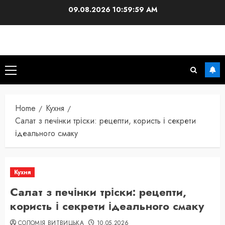
Skip
09.08.2026
11:00:00 AM
to
content
Primary
Menu
Home
Кухня
Салат з печінки тріски: рецепти, користь і секрети
ідеального смаку
Кухня
Салат з печінки тріски: рецепти,
користь і секрети ідеального смаку
СОЛОМІЯ ВИТВИЦЬКА
10.05.2026