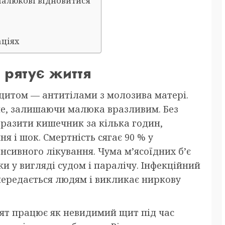
малюкові відновитися
аціях
 рятує життя
итом — антитілами з молозива матері.
ане, залишаючи малюка вразливим. Без
разити кишечник за кілька годин,
 і шок. Смертність сягає 90 % у
нсивного лікування. Чума м’ясоїдних б’є
и у вигляді судом і паралічу. Інфекційний
 передається людям і викликає ниркову
ят працює як невидимий щит під час