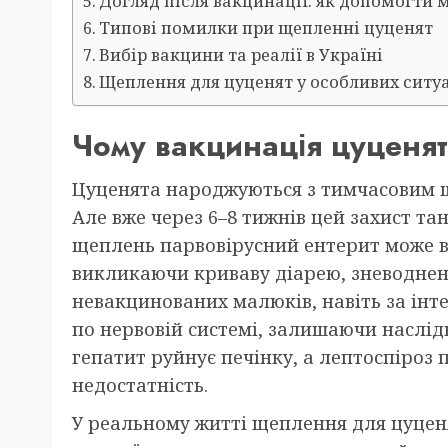
Догляд після вакцинації: як допомогти 
Типові помилки при щепленні цуценят
Вибір вакцини та реалії в Україні
Щеплення для цуценят у особливих ситу
Чому вакцинація цуценят
Цуценята народжуються з тимчасовим щ
Але вже через 6–8 тижнів цей захист т
щеплень парвовірусний ентерит може в
викликаючи криваву діарею, зневоднення
невакцинованих малюків, навіть за інте
по нервовій системі, залишаючи наслідк
гепатит руйнує печінку, а лептоспіроз
недостатність.
У реальному житті щеплення для цуцен