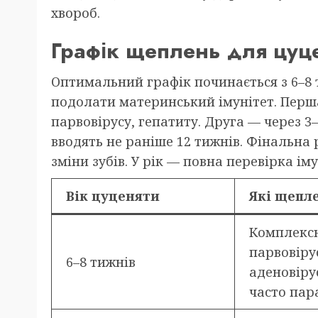
хвороб.
Графік щеплень для цуце
Оптимальний графік починається з 6–8 т
подолати материнський імунітет. Перш
парвовірусу, гепатиту. Друга — через 3
вводять не раніше 12 тижнів. Фінальна 
зміни зубів. У рік — повна перевірка іму
Вік цуценяти
Які щепл
Комплексн
парвовіру
6–8 тижнів
аденовіру
часто пар