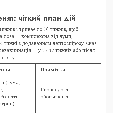
нят: чіткий план дій
ижнів і триває до 16 тижнів, щоб
а доза — комплексна від чуми,
–4 тижні з додаванням лептоспірозу. Сказ
ревакцинація — у 15–17 тижнів або після
нітету.
ення
Примітки
а (чума,
с,
Перша доза,
с/гепатит,
обов’язкова
агрип)