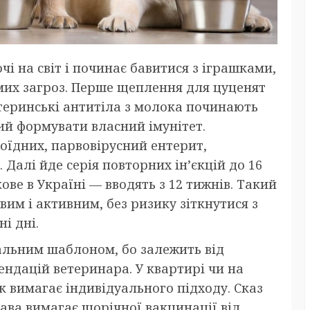
і на світ і починає бавитися з іграшками,
мих загроз. Перше щеплення для цуценят
атеринські антитіла з молока починають
ий формувати власний імунітет.
оїдних, парвовірусний ентерит,
 Далі йде серія повторних ін’єкцій до 16
ове в Україні — вводять з 12 тижнів. Такий
вим і активним, без ризику зіткнутися з
і дні.
сальним шаблоном, бо залежить від
ендацій ветеринара. У квартирі чи на
ок вимагає індивідуального підходу. Сказ
ава вимагає щорічної вакцинації від