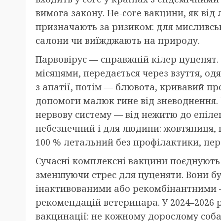
вимога закону. Не-core вакцини, як від
призначають за ризиком: для мисливськ
салони чи виїжджають на природу.
Парвовірус — справжній кілер цуценят.
місяцями, передається через взуття, од
з апатії, потім — блювота, кривавий пр
допомоги малюк гине від зневоднення. 
нервову систему — від нежитю до епілеп
небезпечний і для людини: жовтяниця, 
100 % летальний без профілактики, пере
Сучасні комплексні вакцини поєднують 
зменшуючи стрес для цуценяти. Вони 
інактивованими або рекомбінантними —
рекомендацій ветеринара. У 2024–2026 
вакцинації: не кожному дорослому собац