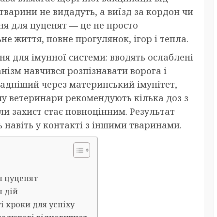
 тварини не видадуть, а виїзд за кордон чи
я для цуценят — це не просто
ьне життя, повне прогулянок, ігор і тепла.
я для імунної системи: вводять ослаблені
анізм навчився розпізнавати ворога і
ладніший через материнський імунітет,
му ветеринари рекомендують кілька доз з
оли захист стає повноцінним. Результат
 навіть у контакті з іншими тваринами.
я цуценят
н дій
і кроки для успіху