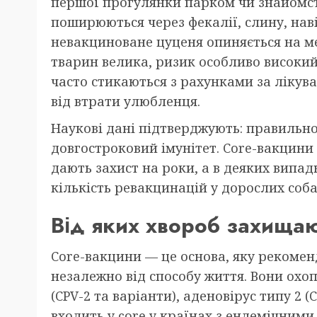
першої прогулянки парком чи знайомст
поширюються через фекалії, слину, наві
невакциноване цуценя опиняється на ме
тварин велика, ризик особливо високий
часто стикаються з рахунками за лікува
від втрати улюбленця.
Наукові дані підтверджують: правильн
довгостроковий імунітет. Core-вакцини 
дають захист на роки, а в деяких випад
кількість ревакцинацій у дорослих соба
Від яких хвороб захища
Core-вакцини — це основа, яку рекоме
незалежно від способу життя. Вони охо
(CPV-2 та варіанти), аденовірус типу 2 (
входить у core у країнах з ендемічними