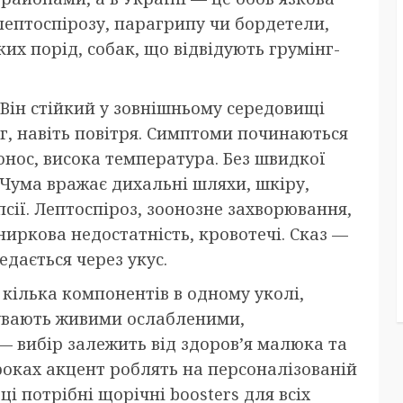
 лептоспірозу, парагрипу чи бордетели,
их порід, собак, що відвідують грумінг-
 Він стійкий у зовнішньому середовищі
яг, навіть повітря. Симптоми починаються
онос, висока температура. Без швидкої
Чума вражає дихальні шляхи, шкіру,
сії. Лептоспіроз, зоонозне захворювання,
ниркова недостатність, кровотечі. Сказ —
дається через укус.
кілька компонентів в одному уколі,
бувають живими ослабленими,
 вибір залежить від здоров’я малюка та
роках акцент роблять на персоналізованій
і потрібні щорічні boosters для всіх