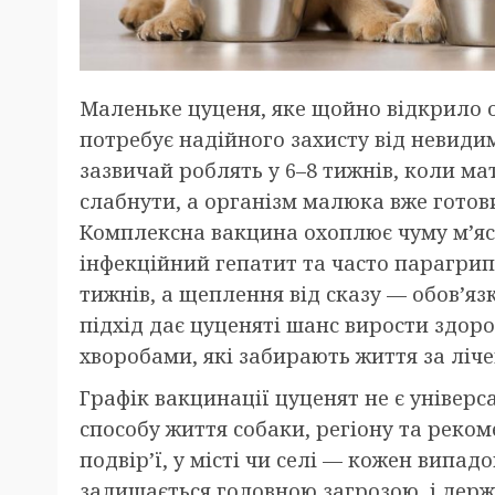
Маленьке цуценя, яке щойно відкрило оч
потребує надійного захисту від невиди
зазвичай роблять у 6–8 тижнів, коли м
слабнути, а організм малюка вже готов
Комплексна вакцина охоплює чуму м’яс
інфекційний гепатит та часто парагрип.
тижнів, а щеплення від сказу — обов’язк
підхід дає цуценяті шанс вирости здоро
хворобами, які забирають життя за лічен
Графік вакцинації цуценят не є універ
способу життя собаки, регіону та реком
подвір’ї, у місті чи селі — кожен випад
залишається головною загрозою, і держ