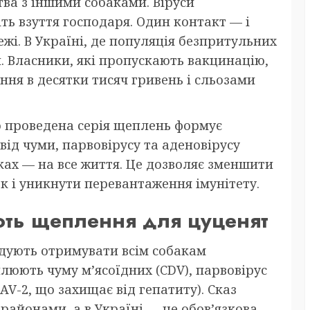
ва з іншими собаками. Віруси
ть взуття господаря. Один контакт — і
жі. В Україні, де популяція безпритульних
. Власники, які пропускають вакцинацію,
ння в десятки тисяч гривень і сльозами
о проведена серія щеплень формує
від чуми, парвовірусу та аденовірусу
ках — на все життя. Це дозволяє зменшити
к і уникнути перевантаження імунітету.
ють щеплення для цуценят
ндують отримувати всім собакам
плюють чуму м’ясоїдних (CDV), парвовірус
CAV-2, що захищає від гепатиту). Сказ
 районами, а в Україні — це обов’язкова