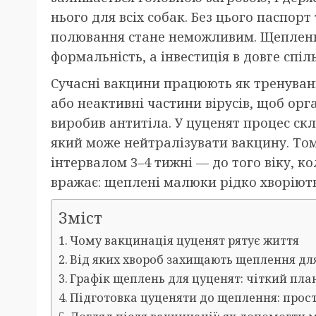
нього для всіх собак. Без цього паспорт
полювання стане неможливим. Щепленн
формальність, а інвестиція в довге спіл
Сучасні вакцини працюють як тренуванн
або неактивні частини вірусів, щоб орг
виробив антитіла. У цуценят процес ск
який може нейтралізувати вакцину. То
інтервалом 3–4 тижні — до того віку, к
вражає: щеплені малюки рідко хворіють
Зміст
Чому вакцинація цуценят рятує життя
Від яких хвороб захищають щеплення дл
Графік щеплень для цуценят: чіткий пла
Підготовка цуценяти до щеплення: прост