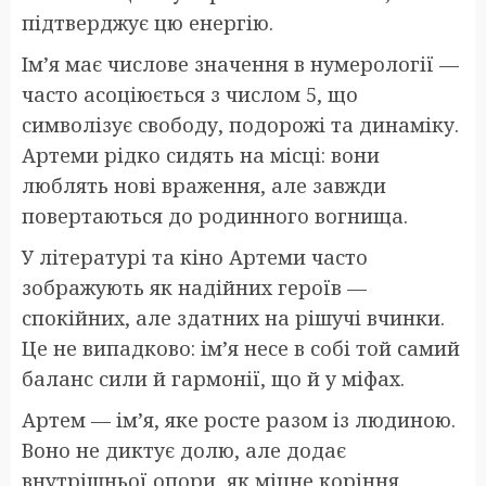
підтверджує цю енергію.
Ім’я має числове значення в нумерології —
часто асоціюється з числом 5, що
символізує свободу, подорожі та динаміку.
Артеми рідко сидять на місці: вони
люблять нові враження, але завжди
повертаються до родинного вогнища.
У літературі та кіно Артеми часто
зображують як надійних героїв —
спокійних, але здатних на рішучі вчинки.
Це не випадково: ім’я несе в собі той самий
баланс сили й гармонії, що й у міфах.
Артем — ім’я, яке росте разом із людиною.
Воно не диктує долю, але додає
внутрішньої опори, як міцне коріння