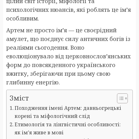
цілий світ історії, міфології та
психологічних нюансів, які роблять це ім’я
особливим.
Артем не просто ім’я — це своєрідний
амулет, що поєднує силу античних богів із
реаліями сьогодення. Воно
еволюціонувало від церковнослов’янських
форм до повсякденного українського
вжитку, зберігаючи при цьому свою
глибинну енергію.
Зміст
Походження імені Артем: давньогрецькі
корені та міфологічний слід
Етимологія та лінгвістичні особливості:
як ім’я живе в мові