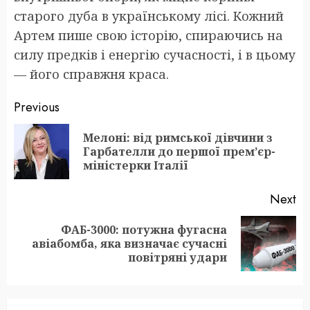
старого дуба в українському лісі. Кожний
Артем пише свою історію, спираючись на
силу предків і енергію сучасності, і в цьому
— його справжня краса.
Post
Previous
navigation
Мелоні: від римської дівчини з
Pr
Гарбателли до першої прем’єр-
po
міністерки Італії
Next
ФАБ-3000: потужна фугасна
Next
авіабомба, яка визначає сучасні
post:
повітряні удари