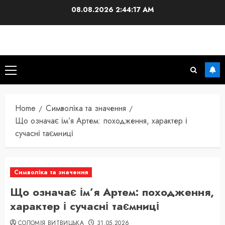
Skip
08.08.2026
2:44:18 AM
to
content
Primary
Menu
Home
Символіка та значення
Що означає ім’я Артем: походження, характер і
сучасні таємниці
Символіка та значення
Що означає ім’я Артем: походження,
характер і сучасні таємниці
СОЛОМІЯ ВИТВИЦЬКА
31.05.2026