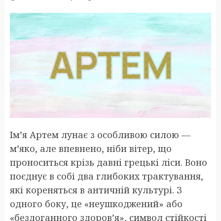
Ім’я Артем лунає з особливою силою —
м’яко, але впевнено, ніби вітер, що
проноситься крізь давні грецькі ліси. Воно
поєднує в собі два глибоких трактування,
які кореняться в античній культурі. З
одного боку, це «неушкоджений» або
«бездоганного здоров’я», символ стійкості