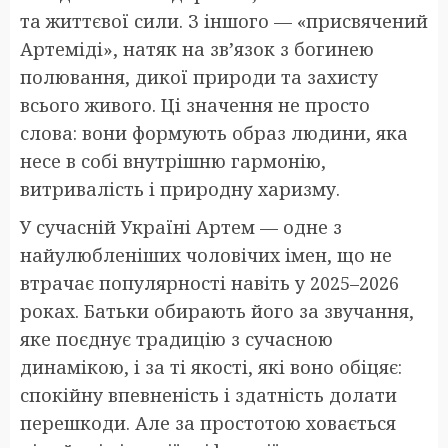
та життєвої сили. З іншого — «присвячений
Артеміді», натяк на зв’язок з богинею
полювання, дикої природи та захисту
всього живого. Ці значення не просто
слова: вони формують образ людини, яка
несе в собі внутрішню гармонію,
витривалість і природну харизму.
У сучасній Україні Артем — одне з
найулюбленіших чоловічих імен, що не
втрачає популярності навіть у 2025–2026
роках. Батьки обирають його за звучання,
яке поєднує традицію з сучасною
динамікою, і за ті якості, які воно обіцяє:
спокійну впевненість і здатність долати
перешкоди. Але за простотою ховається