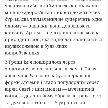
часи таке ім’я сприймалося як побажання
міцного здоров’я та стійкості до життєвих
бур. Ці два тлумачення не суперечать одне
одному — навпаки, вони доповнюють
картину: Артем — це людина, присвячена
природній силі, яка водночас залишається
неушкодженою в будь-яких
випробуваннях.
З Греції ім’я поширилося через
християнство на слов’янські землі. Після
хрещення Русі воно набуло церковної
форми Артемій і стало популярним серед
вірян. Святі з цим іменем — мученики й
воїни — додали йому образу витривалості
та духовної стійкості. У українській