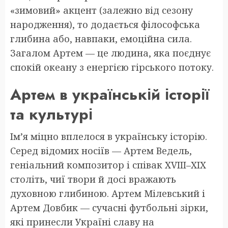
«зимовий» акцент (залежно від сезону
народження), то додається філософська
глибина або, навпаки, емоційна сила.
Загалом Артем — це людина, яка поєднує
спокій океану з енергією гірського потоку.
Артем в українській історії
та культурі
Ім’я міцно вплелося в українську історію.
Серед відомих носіїв — Артем Ведель,
геніальний композитор і співак XVIII–XIX
століть, чиї твори й досі вражають
духовною глибиною. Артем Мілевський і
Артем Довбик — сучасні футбольні зірки,
які принесли Україні славу на