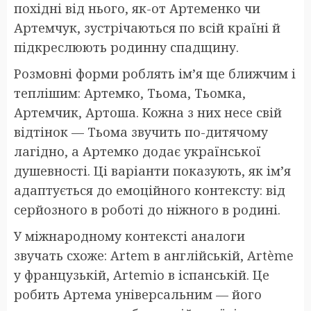
похідні від нього, як-от Артеменко чи
Артемчук, зустрічаються по всій країні й
підкреслюють родинну спадщину.
Розмовні форми роблять ім’я ще ближчим і
теплішим: Артемко, Тьома, Тьомка,
Артемчик, Артоша. Кожна з них несе свій
відтінок — Тьома звучить по-дитячому
лагідно, а Артемко додає української
душевності. Ці варіанти показують, як ім’я
адаптується до емоційного контексту: від
серйозного в роботі до ніжного в родині.
У міжнародному контексті аналоги
звучать схоже: Artem в англійській, Artème
у французькій, Artemio в іспанській. Це
робить Артема універсальним — його