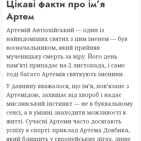
Цікаві факти про ім’я
Артем
Артемій Антіохійський — один із
найвідоміших святих з цим іменем — був
воєначальником, який прийняв
мученицьку смерть за віру. Його день
пам’яті припадає на 2 листопада, і саме
тоді багато Артемів святкують іменини.
У давнину вважалося, що ім’я, пов’язане з
Артемідою, захищає від хвороб і надає
мисливський інстинкт — не в буквальному
сенсі, а в умінні знаходити можливості в
житті. Сучасні Артеми часто досягають
успіху в спорті: приклад Артема Довбика,
який блищить у європейських лігах, лише