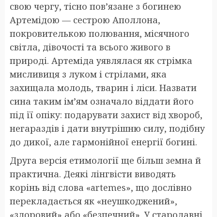
свою чергу, тісно пов’язане з богинею
Артемідою — сестрою Аполлона,
покровителькою полювання, місячного
світла, дівочості та всього живого в
природі. Артеміда уявлялася як стрімка
мисливиця з луком і стрілами, яка
захищала молодь, тварин і ліси. Назвати
сина таким ім’ям означало віддати його
під її опіку: подарувати захист від хвороб,
негараздів і дати внутрішню силу, подібну
до дикої, але гармонійної енергії богині.
Друга версія етимології ще більш земна й
практична. Деякі лінгвісти виводять
корінь від слова «artemes», що дослівно
перекладається як «неушкоджений»,
«здоровий» або «безпечний». У стародавні