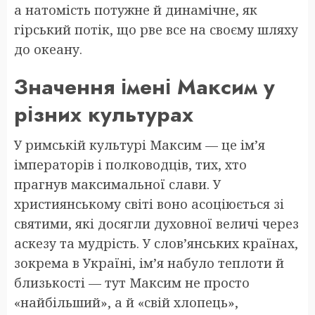
а натомість потужне й динамічне, як
гірський потік, що рве все на своєму шляху
до океану.
Значення імені Максим у
різних культурах
У римській культурі Максим — це ім’я
імператорів і полководців, тих, хто
прагнув максимальної слави. У
християнському світі воно асоціюється зі
святими, які досягли духовної величі через
аскезу та мудрість. У слов’янських країнах,
зокрема в Україні, ім’я набуло теплоти й
близькості — тут Максим не просто
«найбільший», а й «свій хлопець»,