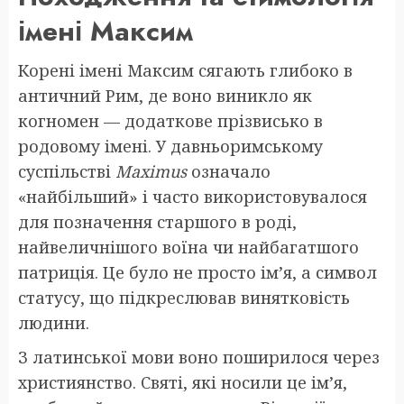
імені Максим
Корені імені Максим сягають глибоко в
античний Рим, де воно виникло як
когномен — додаткове прізвисько в
родовому імені. У давньоримському
суспільстві
Maximus
означало
«найбільший» і часто використовувалося
для позначення старшого в роді,
найвеличнішого воїна чи найбагатшого
патриція. Це було не просто ім’я, а символ
статусу, що підкреслював винятковість
людини.
З латинської мови воно поширилося через
християнство. Святі, які носили це ім’я,