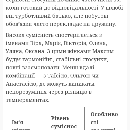
коли готовий до відповідальності. У шлюбі
він турботливий батько, але побутові
обов’язки часто перекладає на дружину.
Висока сумісність спостерігається з
іменами Віра, Марія, Вікторія, Олена,
Уляна, Оксана. З цими жінками Максим
будує гармонійні, стабільні стосунки,
повні взаємоповаги. Менш вдалі
комбінації — з Таїсією, Ольгою чи
Анастасією, де можуть виникати
непорозуміння через різницю в
темпераментах.
Особливо
Рівень
Ім’я
сті
суміснос