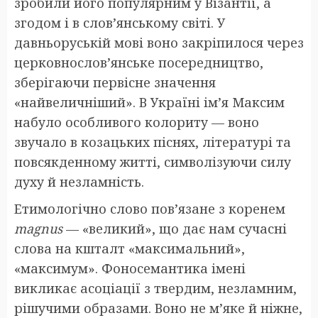
зробили його популярним у Візантії, а
згодом і в слов’янському світі. У
давньоруській мові воно закріпилося через
церковнослов’янське посередництво,
зберігаючи первісне значення
«найвеличніший». В Україні ім’я Максим
набуло особливого колориту — воно
звучало в козацьких піснях, літературі та
повсякденному житті, символізуючи силу
духу й незламність.
Етимологічно слово пов’язане з коренем
magnus
— «великий», що дає нам сучасні
слова на кшталт «максимальний»,
«максимум». Фоносемантика імені
викликає асоціації з твердим, незламним,
рішучими образами. Воно не м’яке й ніжне,