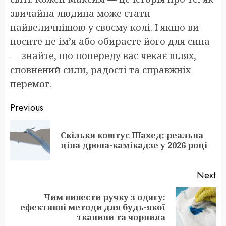
звичайна людина може стати
найвеличнішою у своєму колі. І якщо ви
носите це ім’я або обираєте його для сина
— знайте, що попереду вас чекає шлях,
сповнений сили, радості та справжніх
перемог.
Post
Previous
navigation
Скільки коштує Шахед: реальна
Pr
ціна дрона-камікадзе у 2026 році
po
Next
Чим вивести ручку з одягу:
Next
ефективні методи для будь-якої
post:
тканини та чорнила