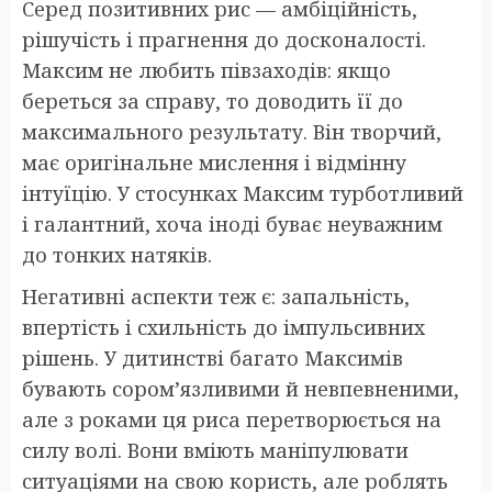
Серед позитивних рис — амбіційність,
рішучість і прагнення до досконалості.
Максим не любить півзаходів: якщо
береться за справу, то доводить її до
максимального результату. Він творчий,
має оригінальне мислення і відмінну
інтуїцію. У стосунках Максим турботливий
і галантний, хоча іноді буває неуважним
до тонких натяків.
Негативні аспекти теж є: запальність,
впертість і схильність до імпульсивних
рішень. У дитинстві багато Максимів
бувають сором’язливими й невпевненими,
але з роками ця риса перетворюється на
силу волі. Вони вміють маніпулювати
ситуаціями на свою користь, але роблять