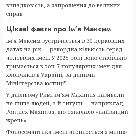
випадковість, а запрошення до великих
справ.
Цікаві факти про ім’я Максим
Ім’я Максим зустрічається в 39 церковних
датах на рік — рекордна кількість серед
чоловічих імен. У 2025 році воно стабільно
тримається в топ-7 популярних імен для
хлопчиків в Україні, за даними
Міністерства юстиції.
У давньому Римі ім’ям Maximus називали
не лише людей, а й титули — наприклад,
Pontifex Maximus, що означало «найвищий
жрець».
Фоносемантика імені асоціюється з міццю