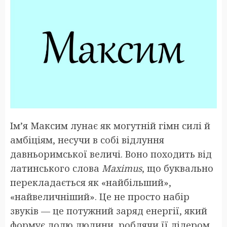
Ім’я Максим лунає як могутній гімн силі й
амбіціям, несучи в собі відлуння
давньоримської величі. Воно походить від
латинського слова
Maximus
, що буквально
перекладається як «найбільший»,
«найвеличніший». Це не просто набір
звуків — це потужний заряд енергії, який
формує долю людини, роблячи її лідером