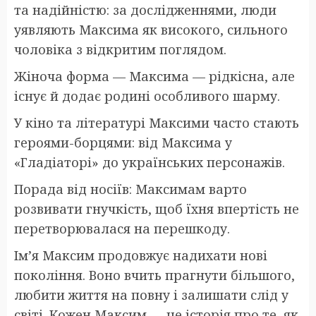
та надійністю: за дослідженнями, люди
уявляють Максима як високого, сильного
чоловіка з відкритим поглядом.
Жіноча форма — Максима — рідкісна, але
існує й додає родині особливого шарму.
У кіно та літературі Максими часто стають
героями-борцями: від Максима у
«Гладіаторі» до українських персонажів.
Порада від носіїв: Максимам варто
розвивати гнучкість, щоб їхня впертість не
перетворювалася на перешкоду.
Ім’я Максим продовжує надихати нові
покоління. Воно вчить прагнути більшого,
любити життя на повну і залишати слід у
світі. Кожен Максим — це історія про те, як