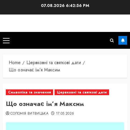
Skip
07.08.2026
6:42:57 PM
to
content
Primary
Menu
Home
Цервковні та святкові дати
Що означає ім’я Максим
Символіка та значення
Цервковні та святкові дати
Що означає ім’я Максим
СОЛОМІЯ ВИТВИЦЬКА
17.05.2026