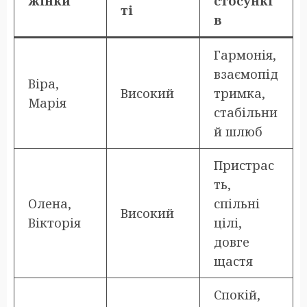
жінки
стосункі
ті
в
Гармонія,
взаємопід
Віра,
Високий
тримка,
Марія
стабільни
й шлюб
Пристрас
ть,
Олена,
спільні
Високий
Вікторія
цілі,
довге
щастя
Спокій,