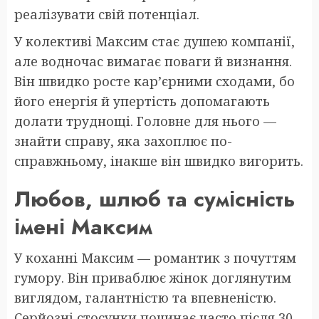
реалізувати свій потенціал.
У колективі Максим стає душею компанії,
але водночас вимагає поваги й визнання.
Він швидко росте кар’єрними сходами, бо
його енергія й упертість допомагають
долати труднощі. Головне для нього —
знайти справу, яка захоплює по-
справжньому, інакше він швидко вигорить.
Любов, шлюб та сумісність
імені Максим
У коханні Максим — романтик з почуттям
гумору. Він приваблює жінок доглянутим
виглядом, галантністю та впевненістю.
Серйозні стосунки починає часто після 30,