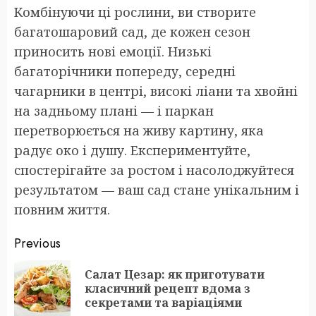
Комбінуючи ці рослини, ви створите
багатошаровий сад, де кожен сезон
приносить нові емоції. Низькі
багаторічники попереду, середні
чагарники в центрі, високі ліани та хвойні
на задньому плані — і паркан
перетворюється на живу картину, яка
радує око і душу. Експериментуйте,
спостерігайте за ростом і насолоджуйтеся
результатом — ваш сад стане унікальним і
повним життя.
Post
Previous
navigation
Салат Цезар: як приготувати
Pr
класичний рецепт вдома з
po
секретами та варіаціями