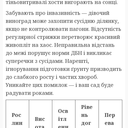
тіньовитривалі хости вигорають на сонці.
Забувають про інвазивність — дівочий
виноград може захопити сусідню ділянку,
якщо не контролювати пагони. Відсутність
регулярної стрижки перетворює красивий
живопліт на хаос. Неправильна відстань
до межі порушує норми ДБН і викликає
суперечки з сусідами. Нарешті,
ігнорування підготовки ґрунту призводить
до слабкого росту і частих хвороб.
Уникайте цих помилок — і ваш сад буде
радувати роками.
Ріве
Осв
Рос
нь
Пер
Вис
ітл
лин
дог
ева
ота
енн