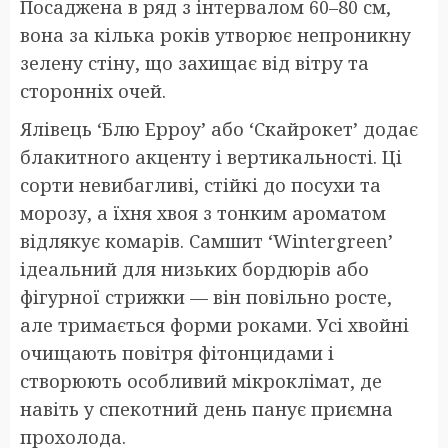
Посаджена в ряд з інтервалом 60–80 см,
вона за кілька років утворює непроникну
зелену стіну, що захищає від вітру та
сторонніх очей.
Ялівець ‘Блю Ерроу’ або ‘Скайрокет’ додає
блакитного акценту і вертикальності. Ці
сорти невибагливі, стійкі до посухи та
морозу, а їхня хвоя з тонким ароматом
відлякує комарів. Самшит ‘Wintergreen’
ідеальний для низьких бордюрів або
фігурної стрижки — він повільно росте,
але тримається форми роками. Усі хвойні
очищають повітря фітонцидами і
створюють особливий мікроклімат, де
навіть у спекотний день панує приємна
прохолода.