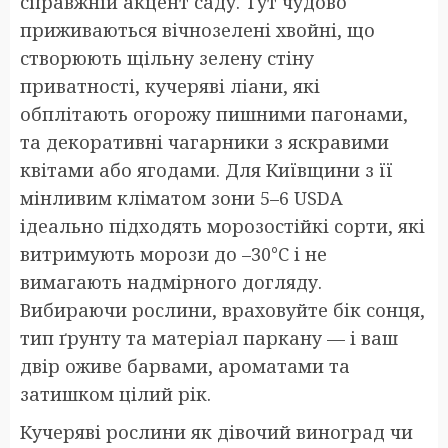
справжній акцент саду. Тут чудово
приживаються вічнозелені хвойні, що
створюють щільну зелену стіну
приватності, кучеряві ліани, які
обплітають огорожу пишними пагонами,
та декоративні чагарники з яскравими
квітами або ягодами. Для Київщини з її
мінливим кліматом зони 5–6 USDA
ідеально підходять морозостійкі сорти, які
витримують морози до –30°C і не
вимагають надмірного догляду.
Вибираючи рослини, враховуйте бік сонця,
тип ґрунту та матеріал паркану — і ваш
двір оживе барвами, ароматами та
затишком цілий рік.
Кучеряві рослини як дівочий виноград чи