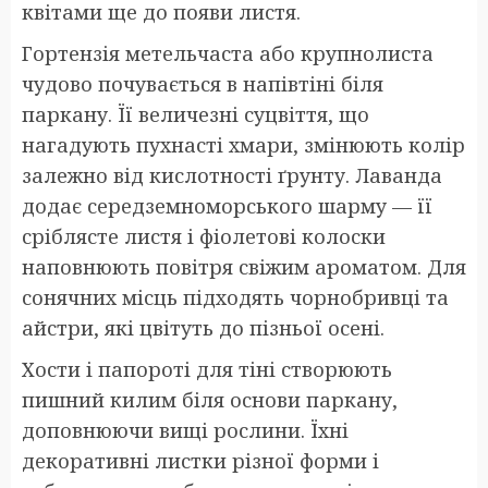
квітами ще до появи листя.
Гортензія метельчаста або крупнолиста
чудово почувається в напівтіні біля
паркану. Її величезні суцвіття, що
нагадують пухнасті хмари, змінюють колір
залежно від кислотності ґрунту. Лаванда
додає середземноморського шарму — її
сріблясте листя і фіолетові колоски
наповнюють повітря свіжим ароматом. Для
сонячних місць підходять чорнобривці та
айстри, які цвітуть до пізньої осені.
Хости і папороті для тіні створюють
пишний килим біля основи паркану,
доповнюючи вищі рослини. Їхні
декоративні листки різної форми і