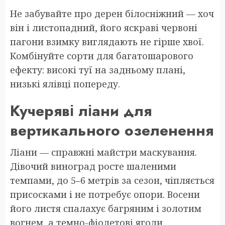
Не забувайте про дерен білосніжний — хоч
він і листопадний, його яскраві червоні
пагони взимку виглядають не гірше хвої.
Комбінуйте сорти для багатошарового
ефекту: високі туї на задньому плані,
низькі ялівці попереду.
Кучеряві ліани для
вертикального озеленення
Ліани — справжні майстри маскування.
Дівочий виноград росте шаленими
темпами, до 5–6 метрів за сезон, чіпляється
присосками і не потребує опори. Восени
його листя спалахує багряним і золотим
вогнем, а темно-фіолетові ягоди