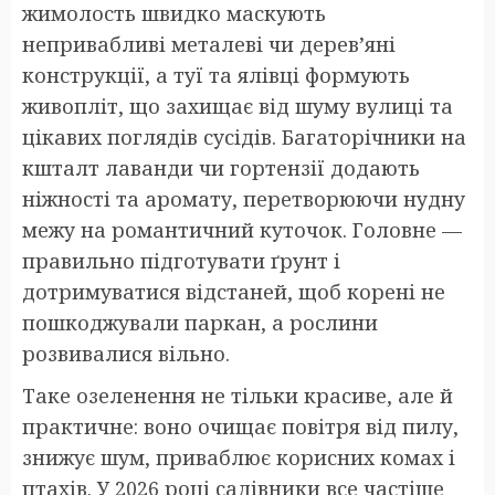
жимолость швидко маскують
непривабливі металеві чи дерев’яні
конструкції, а туї та ялівці формують
живопліт, що захищає від шуму вулиці та
цікавих поглядів сусідів. Багаторічники на
кшталт лаванди чи гортензії додають
ніжності та аромату, перетворюючи нудну
межу на романтичний куточок. Головне —
правильно підготувати ґрунт і
дотримуватися відстаней, щоб корені не
пошкоджували паркан, а рослини
розвивалися вільно.
Таке озеленення не тільки красиве, але й
практичне: воно очищає повітря від пилу,
знижує шум, приваблює корисних комах і
птахів. У 2026 році садівники все частіше