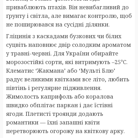
приваблюють птахів. Він невибагливий до
ґрунту і світла, але вимагає контролю, щоб
не поширювався на сусідні ділянки.
Гліцинія з каскадами бузкових чи білих
суцвіть наповнює двір солодким ароматом
у травні-червні. Для України обирайте
морозостійкі сорти, які витримують –25°C.
Клематис ‘Жакмана’ або ‘Мульті Блю’
радує великими квітками все літо, любить
півтінь і регулярне підживлення.
Жимолость каприфоль або коралова
швидко обплітає паркан і дає їстівні
ягоди. Плетисті троянди додають
романтики — їхні запашні квіти
перетворюють огорожу на квіткову арку.