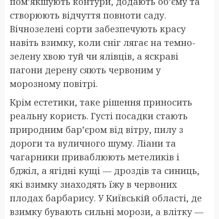
пом’якшують контури, додають об’єму та
створюють відчуття повноти саду.
Вічнозелені сорти забезпечують красу
навіть взимку, коли сніг лягає на темно-
зелену хвою туй чи ялівців, а яскраві
пагони дерену сяють червоним у
морозному повітрі.
Крім естетики, таке рішення приносить
реальну користь. Густі посадки стають
природним бар’єром від вітру, пилу з
дороги та вуличного шуму. Ліани та
чагарники приваблюють метеликів і
бджіл, а ягідні кущі — дроздів та синиць,
які взимку знаходять їжу в червоних
плодах барбарису. У Київській області, де
взимку бувають сильні морози, а влітку —