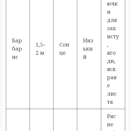
ючк
и
для
зах
исту
Бар
Низ
1,5–
Сон
,
бар
ьки
2 м
це
яго
ис
й
ди,
яск
рав
е
лис
тя
Ряс
не