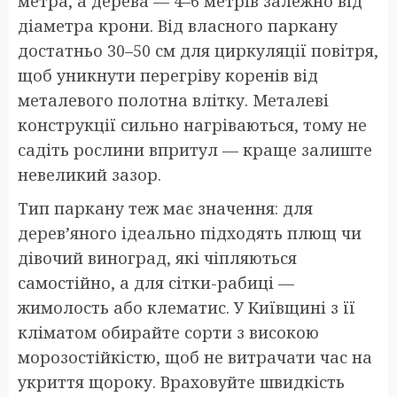
метра, а дерева — 4–6 метрів залежно від
діаметра крони. Від власного паркану
достатньо 30–50 см для циркуляції повітря,
щоб уникнути перегріву коренів від
металевого полотна влітку. Металеві
конструкції сильно нагріваються, тому не
садіть рослини впритул — краще залиште
невеликий зазор.
Тип паркану теж має значення: для
дерев’яного ідеально підходять плющ чи
дівочий виноград, які чіпляються
самостійно, а для сітки-рабиці —
жимолость або клематис. У Київщині з її
кліматом обирайте сорти з високою
морозостійкістю, щоб не витрачати час на
укриття щороку. Враховуйте швидкість