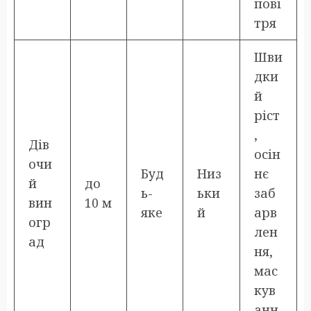
пові
тря
Шви
дки
й
ріст
,
Дів
осін
очи
Буд
Низ
нє
й
до
ь-
ьки
заб
вин
10 м
яке
й
арв
огр
лен
ад
ня,
мас
кув
анн