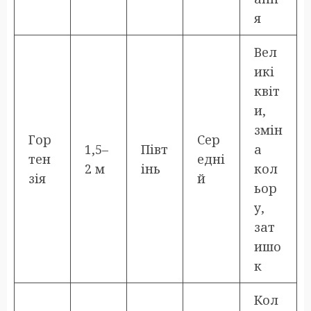
я
Вел
икі
квіт
и,
змін
Гор
Сер
1,5–
Півт
а
тен
едні
2 м
інь
кол
зія
й
ьор
у,
зат
ишо
к
Кол