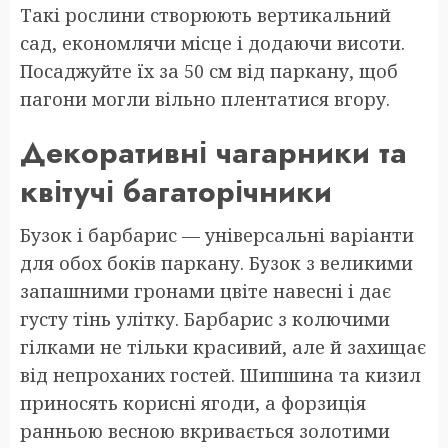
Такі рослини створюють вертикальний
сад, економлячи місце і додаючи висоти.
Посаджуйте їх за 50 см від паркану, щоб
пагони могли вільно плентатися вгору.
Декоративні чагарники та
квітучі багаторічники
Бузок і барбарис — універсальні варіанти
для обох боків паркану. Бузок з великими
запашними гронами цвіте навесні і дає
густу тінь улітку. Барбарис з колючими
гілками не тільки красивий, але й захищає
від непроханих гостей. Шипшина та кизил
приносять корисні ягоди, а форзиція
ранньою весною вкривається золотими