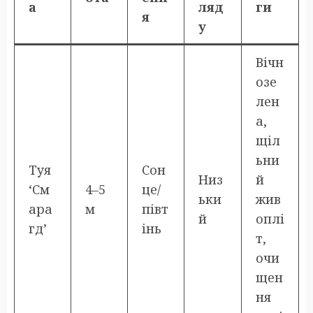
а
ляд
ги
я
у
Вічн
озе
лен
а,
щіл
ьни
Туя
Сон
Низ
й
‘См
4–5
це/
ьки
жив
ара
м
півт
й
оплі
гд’
інь
т,
очи
щен
ня