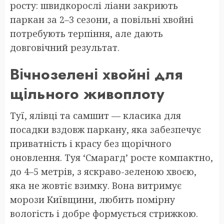
росту: швидкорослі ліани закриють
паркан за 2–3 сезони, а повільні хвойні
потребують терпіння, але дають
довговічний результат.
Вічнозелені хвойні для
щільного живоплоту
Туї, ялівці та самшит — класика для
посадки вздовж паркану, яка забезпечує
приватність і красу без щорічного
оновлення. Туя ‘Смарагд’ росте компактно,
до 4–5 метрів, з яскраво-зеленою хвоєю,
яка не жовтіє взимку. Вона витримує
морози Київщини, любить помірну
вологість і добре формується стрижкою.