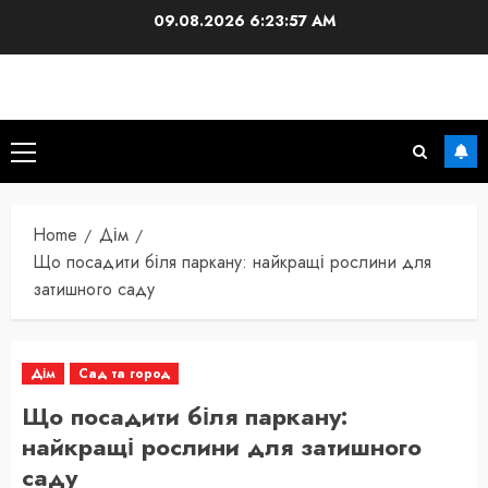
Skip
09.08.2026
6:23:58 AM
to
content
Primary
Menu
Home
Дім
Що посадити біля паркану: найкращі рослини для
затишного саду
Дім
Сад та город
Що посадити біля паркану:
найкращі рослини для затишного
саду