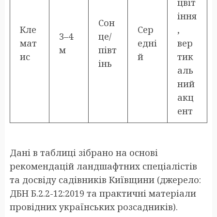
цвіт
іння
Сон
Кле
Сер
,
3–4
це/
мат
едні
вер
м
півт
ис
й
тик
інь
аль
ний
акц
ент
Дані в таблиці зібрано на основі
рекомендацій ландшафтних спеціалістів
та досвіду садівників Київщини (джерело:
ДБН Б.2.2-12:2019 та практичні матеріали
провідних українських розсадників).