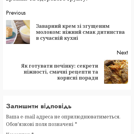
Post
Previous
navigation
Заварний крем зі згущеним
Pr
молоком: ніжний смак дитинства
po
в сучасній кухні
Next
Як готувати печінку: секрети
Next
ніжності, смачні рецепти та
post:
корисні поради
Залишити відповідь
Ваша e-mail адреса не оприлюднюватиметься.
Обов’язкові поля позначені
*