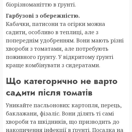
біорізноманіттю в ґрунті.
Гарбузові з обережністю.
Кабачки, патисони та огірки можна
садити, особливо в теплиці, але з
попереднім удобренням. Вони мають різні
хвороби з томатами, але потребують
поживного ґрунту. У відкритому ґрунті
краще комбінувати з сидератами.
Що категорично не варто
садити після томатів
Уникайте пасльонових: картопля, перець,
баклажани, фізаліс. Вони ділять ті самі
хвороби та шкідників, що призводить до
накопичення інфекції в ґрунті. Посадка на