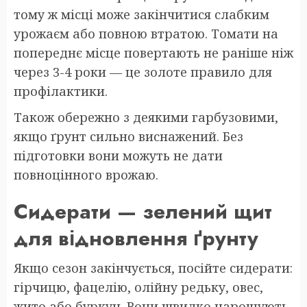
тому ж місці може закінчитися слабким
урожаєм або повною втратою. Томати на
попереднє місце повертають не раніше ніж
через 3-4 роки — це золоте правило для
профілактики.
Також обережно з деякими гарбузовими,
якщо ґрунт сильно виснажений. Без
підготовки вони можуть не дати
повноцінного врожаю.
Сидерати — зелений щит
для відновлення ґрунту
Якщо сезон закінчується, посійте сидерати:
гірчицю, фацелію, олійну редьку, овес,
жито або буркун. Вони швидко нарощують