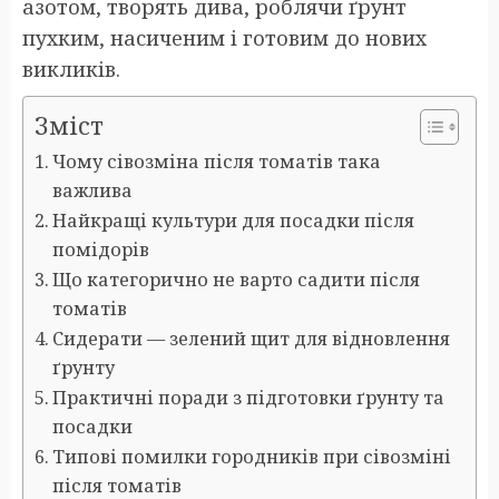
азотом, творять дива, роблячи ґрунт
пухким, насиченим і готовим до нових
викликів.
Зміст
Чому сівозміна після томатів така
важлива
Найкращі культури для посадки після
помідорів
Що категорично не варто садити після
томатів
Сидерати — зелений щит для відновлення
ґрунту
Практичні поради з підготовки ґрунту та
посадки
Типові помилки городників при сівозміні
після томатів