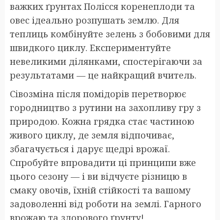
важких ґрунтах Полісся коренеплоди та
овес ідеально розпушать землю. Для
теплиць комбінуйте зелень з бобовими для
швидкого циклу. Експериментуйте
невеликими ділянками, спостерігаючи за
результатами — це найкращий вчитель.
Сівозміна після помідорів перетворює
городництво з рутини на захопливу гру з
природою. Кожна грядка стає частиною
живого циклу, де земля відпочиває,
збагачується і дарує щедрі врожаї.
Спробуйте впровадити ці принципи вже
цього сезону — і ви відчуєте різницю в
смаку овочів, їхній стійкості та вашому
задоволенні від роботи на землі. Гарного
врожаю та здорового ґрунту!