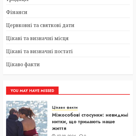
Фінанси
Цервковні та святкові дати
Цікаві та визначні місця
Цікаві та визначні постаті
Цікаво факти
YOU MAY HAVE MISSED
Цікаво факти
Міжособові стосунки: невидимі
нитки, що тримають наше
життя