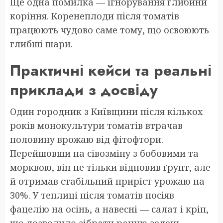
Ще одна помилка — ігнорування глибини
коріння. Коренеплоди після томатів
працюють чудово саме тому, що освоюють
глибші шари.
Практичні кейси та реальні
приклади з досвіду
Один городник з Київщини після кількох
років монокультури томатів втрачав
половину врожаю від фітофтори.
Перейшовши на сівозміну з бобовими та
морквою, він не тільки відновив ґрунт, але
й отримав стабільний приріст урожаю на
30%. У теплиці після томатів посіяв
фацелію на осінь, а навесні — салат і кріп,
що дозволило зібрати ранню зелень.