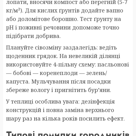
лопати, вносячи компост або перегній (5-7
кг/м²). Для кислих ґрунтів додайте вапно
або доломітове борошно. Тест ґрунту на
pH і поживні речовини допоможе точно
підібрати добрива.
Плануйте сівозміну заздалегідь: ведіть
щоденник грядок. На невеликій ділянці
використовуйте 4-пільну схему: пасльонові
— бобові — коренеплоди — зелень/
капуста. Мульчування після посадки
збереже вологу і пригнітить бур’яни.
У теплиці особлива увага: дезінфекція
конструкцій і повна заміна верхнього
шару раз на кілька років посилить ефект.
Типові помилки городників