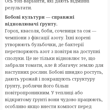
Ось топ-варіанти, які дають відмінні
результати.
Бобові культури — справжні
відновлювачі ґрунту.
Горох, квасоля, боби, сочевиця та соя —
чемпіони з фіксації азоту. Їхні корені
утворюють бульбочки, де бактерії
перетворюють азот з повітря на доступні
сполуки. Це не тільки відновлює те, що
забрали томати, але й збагачує землю для
наступних рослин. Бобові швидко ростуть,
дають урожай і покращують структуру
ґрунту, роблячи його більш
повітропроникним. У теплиці або
відкритому ґрунті вони чудово працюють,
особливо якщо внести компост перед