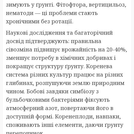
зимують у ґрунті. Фітофтора, вертицильоз,
нематоди — ці проблеми стають
хронічними без ротації.
Наукові дослідження та багаторічний
досвід підтверджують: правильна
сівозміна підвищує врожайність на 20-40%,
зменшує потребу в хімічних добривах і
покращує структуру ґрунту. Коренева
система різних культур працює на різних
глибинах, розпушуючи землю природним
чином. Бобові завдяки симбіозу з
бульбочковими бактеріями фіксують
атмосферний азот, повертаючи його в
доступній формі. Коренеплоди, навпаки,
споживають інші елементи, даючи ґрунту
перепочинок.