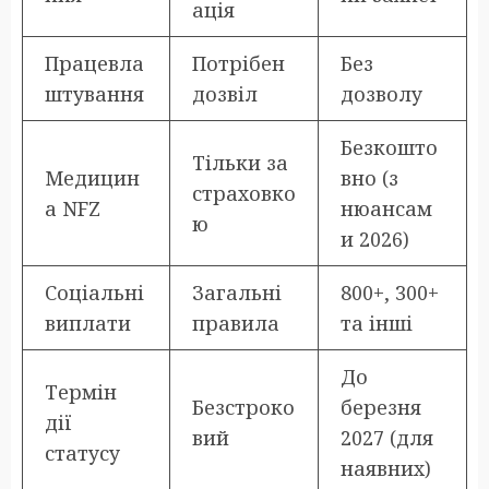
ація
Працевла
Потрібен
Без
штування
дозвіл
дозволу
Безкошто
Тільки за
Медицин
вно (з
страховко
а NFZ
нюансам
ю
и 2026)
Соціальні
Загальні
800+, 300+
виплати
правила
та інші
До
Термін
Безстроко
березня
дії
вий
2027 (для
статусу
наявних)