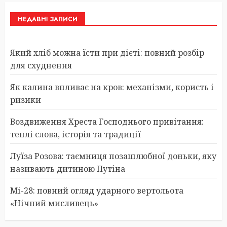
НЕДАВНІ ЗАПИСИ
Який хліб можна їсти при дієті: повний розбір
для схуднення
Як калина впливає на кров: механізми, користь і
ризики
Воздвиження Хреста Господнього привітання:
теплі слова, історія та традиції
Луїза Розова: таємниця позашлюбної доньки, яку
називають дитиною Путіна
Мі-28: повний огляд ударного вертольота
«Нічний мисливець»