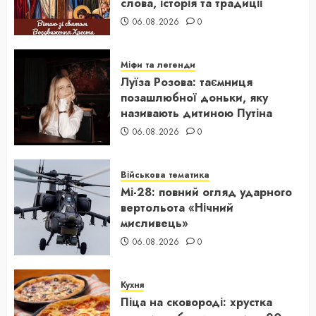
слова, історія та традиції
06.08.2026
0
Міфи та легенди
Луїза Розова: таємниця
позашлюбної доньки, яку
називають дитиною Путіна
06.08.2026
0
Військова тематика
Мі-28: повний огляд ударного
вертольота «Нічний
мисливець»
06.08.2026
0
Кухня
Піца на сковороді: хрустка