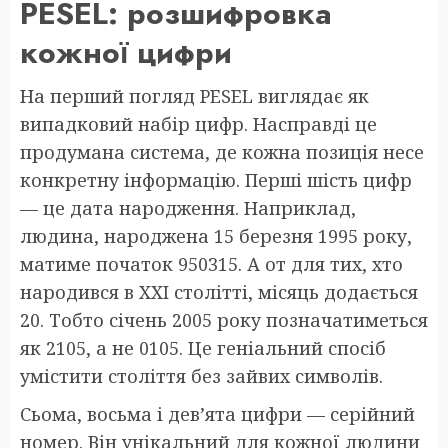
PESEL: розшифровка
кожної цифри
На перший погляд PESEL виглядає як
випадковий набір цифр. Насправді це
продумана система, де кожна позиція несе
конкретну інформацію. Перші шість цифр
— це дата народження. Наприклад,
людина, народжена 15 березня 1995 року,
матиме початок 950315. А от для тих, хто
народився в XXI столітті, місяць додається
20. Тобто січень 2005 року позначатиметься
як 2105, а не 0105. Це геніальний спосіб
умістити століття без зайвих символів.
Сьома, восьма і дев’ята цифри — серійний
номер. Він унікальний для кожної людини