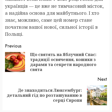
українців — це вже не тимчасовий місток,
а надійна основа для майбутнього. І хто
знає, можливо, саме цей номер стане
початком вашої нової, сильної історії в
Польщі.
Post
Previous
navigation
Що святять на Яблучний Спас:
традиції освячення, кошики з
Pr
дарами та секрети народного
po
свята
Next
Де знаходиться Люксембург:
Next
детальний гід по розташуванню в
post:
серці Європи