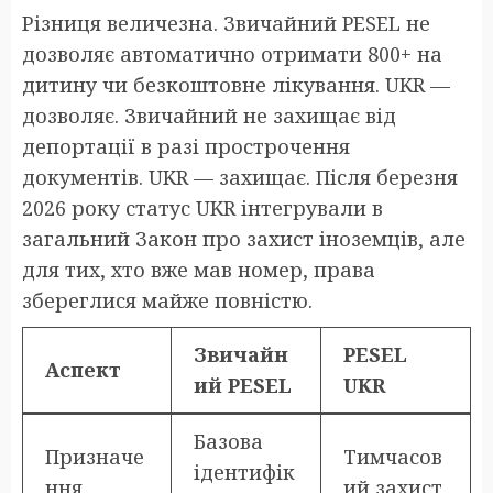
Різниця величезна. Звичайний PESEL не
дозволяє автоматично отримати 800+ на
дитину чи безкоштовне лікування. UKR —
дозволяє. Звичайний не захищає від
депортації в разі прострочення
документів. UKR — захищає. Після березня
2026 року статус UKR інтегрували в
загальний Закон про захист іноземців, але
для тих, хто вже мав номер, права
збереглися майже повністю.
Звичайн
PESEL
Аспект
ий PESEL
UKR
Базова
Призначе
Тимчасов
ідентифік
ння
ий захист