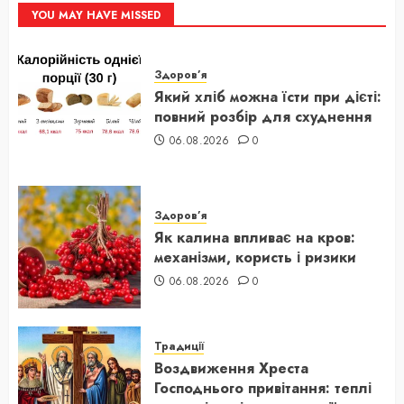
YOU MAY HAVE MISSED
Здоров’я
Який хліб можна їсти при дієті:
повний розбір для схуднення
06.08.2026
0
Здоров’я
Як калина впливає на кров:
механізми, користь і ризики
06.08.2026
0
Традиції
Воздвиження Хреста
Господнього привітання: теплі