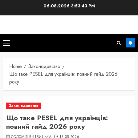
Skip
06.08.2026
3:53:44 PM
to
content
Primary
Menu
Home
Законодавство
Що таке PESEL для українців: повний гайд 2026
року
Законодавство
Що таке PESEL для українців:
повний гайд 2026 року
СОЛОМІЯ ВИТВИЦЬКА
13.05.2026