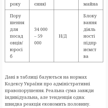
року
єння)
майна
Пору
Блоку
шення
вання
для
34 000
діяль
посад
– 59
Н/Д
ності
овців/
000
підпр
юросі
иємст
б
ва
Дані в таблиці базуються на нормах
Кодексу України про адміністративні
правопорушення. Реальна сума завжди
індивідуальна, але тенденція одна:
швидка реакція економить половину.