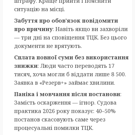
штрафу. Краще прийти і пояснити
ситуацію на місці.
Забуття про обов’язок повідомити
про причину
: Навіть якщо ви захворіли
— три дні на сповіщення ТЦК. Без цього
документи не врятують.
Сплата повної суми без використання
знижки
: Люди часто переводять 17
тисяч, хоча могли б віддати лише 8 500.
Заявка в «Резерв+» займає хвилини.
Паніка і мовчання після постанови
:
Замість оскарження — ігнор. Судова
практика 2026 року показує: 40–50%
постанов скасовують саме через
процесуальні помилки ТЦК.