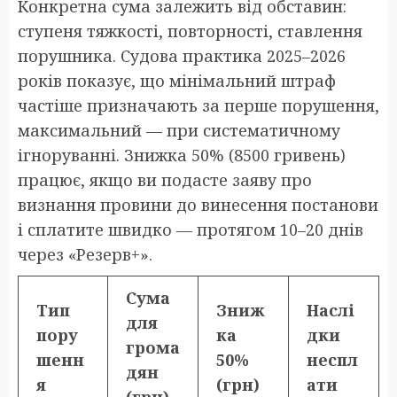
Конкретна сума залежить від обставин:
ступеня тяжкості, повторності, ставлення
порушника. Судова практика 2025–2026
років показує, що мінімальний штраф
частіше призначають за перше порушення,
максимальний — при систематичному
ігноруванні. Знижка 50% (8500 гривень)
працює, якщо ви подасте заяву про
визнання провини до винесення постанови
і сплатите швидко — протягом 10–20 днів
через «Резерв+».
Сума
Тип
Зниж
Наслі
для
пору
ка
дки
грома
шенн
50%
неспл
дян
я
(грн)
ати