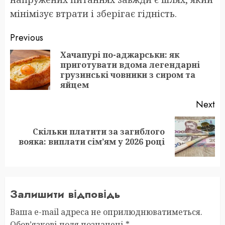
мінімізує втрати і зберігає гідність.
Post
Previous
navigation
Хачапурі по-аджарськи: як
приготувати вдома легендарні
Pr
грузинські човники з сиром та
po
яйцем
Next
Скільки платити за загиблого
Next
вояка: виплати сім’ям у 2026 році
post:
Залишити відповідь
Ваша e-mail адреса не оприлюднюватиметься.
Обов’язкові поля позначені
*