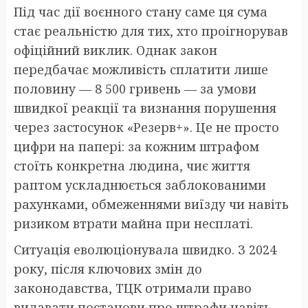
Під час дії воєнного стану саме ця сума
стає реальністю для тих, хто проігнорував
офіційний виклик. Однак закон
передбачає можливість сплатити лише
половину — 8 500 гривень — за умови
швидкої реакції та визнання порушення
через застосунок «Резерв+». Це не просто
цифри на папері: за кожним штрафом
стоїть конкретна людина, чиє життя
раптом ускладнюється заблокованими
рахунками, обмеженнями виїзду чи навіть
ризиком втрати майна при несплаті.
Ситуація еволюціонувала швидко. З 2024
року, після ключових змін до
законодавства, ТЦК отримали право
видавати постанови про штрафи навіть