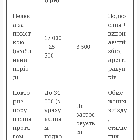
(грн)
Неявк
Подво
а за
єння +
повіст
викон
17 000
кою
авчий
– 25
8 500
(особл
збір,
500
ивий
арешт
періо
рахун
д)
ків
Повто
До 34
Обме
рне
000 (з
ження
Не
пору
ураху
виїзду
застос
шення
вання
,
овуєть
протя
м
стягне
ся
гом
подво
ння