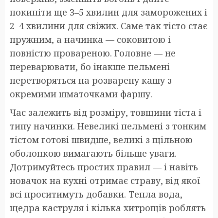
покипіти ще 3–5 хвилин для заморожених і
2–4 хвилини для свіжих. Саме так тісто стає
пружним, а начинка — соковитою і
повністю провареною. Головне — не
переварювати, бо інакше пельмені
перетворяться на розварену кашу з
окремими шматочками фаршу.
Час залежить від розміру, товщини тіста і
типу начинки. Невеликі пельмені з тонким
тістом готові швидше, великі з щільною
оболонкою вимагають більше уваги.
Дотримуйтесь простих правил — і навіть
новачок на кухні отримає страву, від якої
всі проситимуть добавки. Тепла вода,
щедра каструля і кілька хитрощів роблять