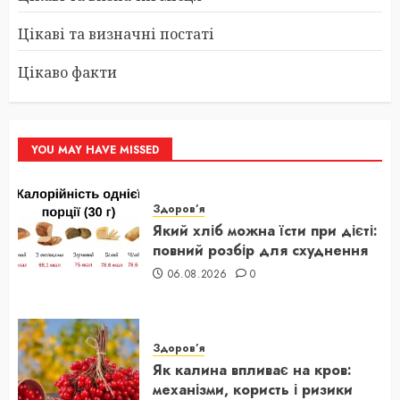
Цікаві та визначні постаті
Цікаво факти
YOU MAY HAVE MISSED
Здоров’я
Який хліб можна їсти при дієті:
повний розбір для схуднення
06.08.2026
0
Здоров’я
Як калина впливає на кров:
механізми, користь і ризики