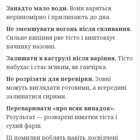
Занадто мало води.
Вони варяться
нерівномірно і прилипають до дна.
Не зменшувати вогонь після спливання.
Сильне кипіння рве тісто і виштовхує
начинку назовні.
Залишати в каструлі після варіння.
Тісто
набухає і стає м’яким, як ганчірка.
Не розрізати для перевірки.
Зовні
можуть виглядати готовими, а всередині
залишатися сирими.
Переварювати «про всяк випадок».
Результат — розварені шматки тіста і
сухий фарш.
Ці помилки роблять навіть досвідчені