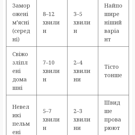
Замор
Найпо
ожені
8–12
3–5
шире
м’ясні
хвили
хвили
ніший
(серед
н
н
варіа
ні)
нт
Свіжо
зліпл
7–10
2–4
Тісто
ені
хвили
хвили
тонше
дома
н
ни
шні
Швид
Невел
5–7
2–3
ше
икі
хвили
хвили
прова
пельм
н
ни
рюют
ені