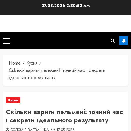
Skip
07.08.2026
3:30:53 AM
to
content
Primary
Menu
Home
Кухня
Скільки варити пельмені: точний час і секрети
ідеального результату
Кухня
Скільки варити пельмені: точний час
і секрети ідеального результату
СОЛОМІЯ ВИТВИЦЬКА
17.05.2026