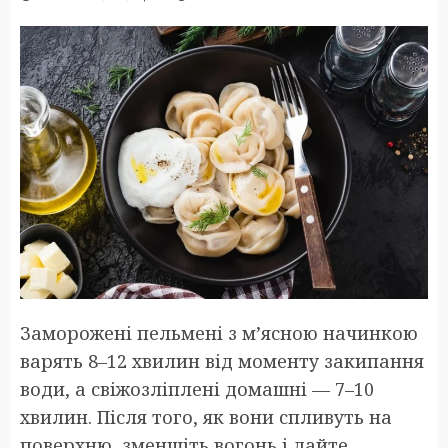
Заморожені пельмені з м’ясною начинкою
варять 8–12 хвилин від моменту закипання
води, а свіжозліплені домашні — 7–10
хвилин. Після того, як вони спливуть на
поверхню, зменшіть вогонь і дайте