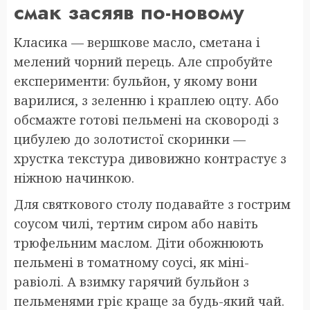
смак засяяв по-новому
Класика — вершкове масло, сметана і
мелений чорний перець. Але спробуйте
експерименти: бульйон, у якому вони
варилися, з зеленню і краплею оцту. Або
обсмажте готові пельмені на сковороді з
цибулею до золотистої скоринки —
хрустка текстура дивовижно контрастує з
ніжною начинкою.
Для святкового столу подавайте з гострим
соусом чилі, тертим сиром або навіть
трюфельним маслом. Діти обожнюють
пельмені в томатному соусі, як міні-
равіолі. А взимку гарячий бульйон з
пельменями гріє краще за будь-який чай.