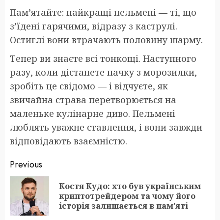
Пам’ятайте: найкращі пельмені — ті, що
з’їдені гарячими, відразу з каструлі.
Остиглі вони втрачають половину шарму.
Тепер ви знаєте всі тонкощі. Наступного
разу, коли дістанете пачку з морозилки,
зробіть це свідомо — і відчуєте, як
звичайна страва перетворюється на
маленьке кулінарне диво. Пельмені
люблять уважне ставлення, і вони завжди
відповідають взаємністю.
Post
Previous
navigation
Костя Кудо: хто був українським
Pr
криптотрейдером та чому його
po
історія залишається в пам’яті