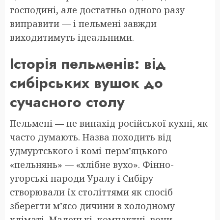
господині, але достатньо одного разу
виправити — і пельмені завжди
виходитимуть ідеальними.
Історія пельменів: від
сибірських вушок до
сучасного столу
Пельмені — не винахід російської кухні, як
часто думають. Назва походить від
удмуртського і комі-перм’яцького
«пельнянь» — «хлібне вухо». Фінно-
угорські народи Уралу і Сибіру
створювали їх століттями як спосіб
зберегти м’ясо дичини в холодному
кліматі. Маленькі, компактні, вони