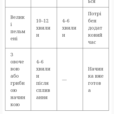
ься
Потрі
Велик
10–12
4–6
бен
і
хвили
хвили
додат
пельм
н
н
ковий
ені
час
З
овоче
4–6
вою
хвили
Начин
або
н
ка вже
—
грибн
після
готов
ою
сплив
а
начин
ання
кою