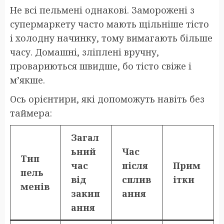
Не всі пельмені однакові. Заморожені з
супермаркету часто мають щільніше тісто
і холодну начинку, тому вимагають більше
часу. Домашні, зліплені вручну,
провариються швидше, бо тісто свіже і
м’якше.
Ось орієнтири, які допоможуть навіть без
таймера:
Загал
ьний
Час
Тип
час
після
Прим
пель
від
сплив
ітки
менів
закип
ання
ання