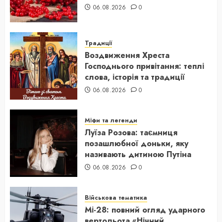
06.08.2026
0
Традиції
Воздвиження Хреста
Господнього привітання: теплі
слова, історія та традиції
06.08.2026
0
Міфи та легенди
Луїза Розова: таємниця
позашлюбної доньки, яку
називають дитиною Путіна
06.08.2026
0
Військова тематика
Мі-28: повний огляд ударного
вертольота «Нічний