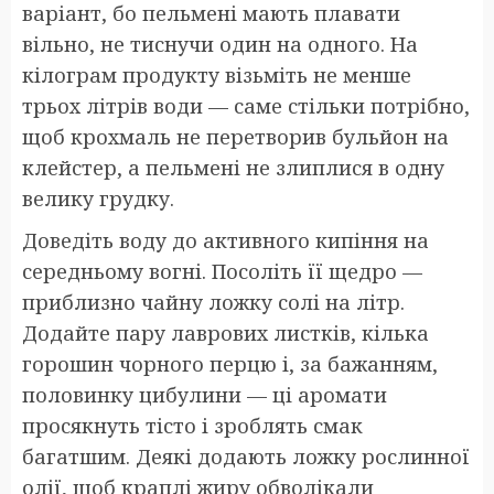
варіант, бо пельмені мають плавати
вільно, не тиснучи один на одного. На
кілограм продукту візьміть не менше
трьох літрів води — саме стільки потрібно,
щоб крохмаль не перетворив бульйон на
клейстер, а пельмені не злиплися в одну
велику грудку.
Доведіть воду до активного кипіння на
середньому вогні. Посоліть її щедро —
приблизно чайну ложку солі на літр.
Додайте пару лаврових листків, кілька
горошин чорного перцю і, за бажанням,
половинку цибулини — ці аромати
просякнуть тісто і зроблять смак
багатшим. Деякі додають ложку рослинної
олії, щоб краплі жиру обволікали