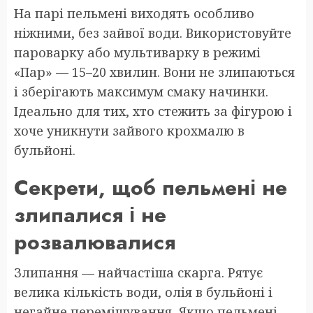
На парі пельмені виходять особливо
ніжними, без зайвої води. Використовуйте
пароварку або мультиварку в режимі
«Пар» — 15–20 хвилин. Вони не злипаються
і зберігають максимум смаку начинки.
Ідеально для тих, хто стежить за фігурою і
хоче уникнути зайвого крохмалю в
бульйоні.
Секрети, щоб пельмені не
злипалися і не
розвалювалися
Злипання — найчастіша скарга. Рятує
велика кількість води, олія в бульйоні і
негайне перемішування. Якщо пельмені