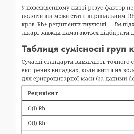
У повсякденному житті резус-фактор не 
пологів він може стати вирішальним. R
кров. Rh+ реципієнти гнучкіші — їм підх
лікарі завжди намагаються підбирати і
Таблиця сумісності груп
Сучасні стандарти вимагають точного с
екстрених випадках, коли життя на воло
для еритроцитарної маси (за даними do
Реципієнт
O(I) Rh-
O(I) Rh+