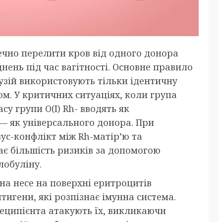
печно перелити кров від одного донора
нень під час вагітності. Основне правило
узій використовують тільки ідентичну
ом. У критичних ситуаціях, коли група
у групи O(I) Rh- вводять як
 — як універсального донора. При
зус-конфлікт між Rh-матір’ю та
є більшість ризиків за допомогою
лобуліну.
на несе на поверхні еритроцитів
игени, які розпізнає імунна система.
еципієнта атакують їх, викликаючи