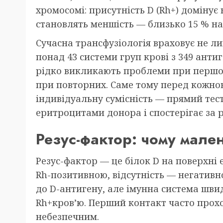
хромосомі: присутність D (Rh+) домінує 
становлять меншість — близько 15 % на
Сучасна трансфузіологія враховує не ли
понад 43 системи груп крові з 349 антиге
рідко викликають проблеми при першо
при повторних. Саме тому перед кожно
індивідуальну сумісність — прямий тест
еритроцитами донора і спостерігає за 
Резус-фактор: чому мале
Резус-фактор — це білок D на поверхні 
Rh-позитивною, відсутність — негатив
до D-антигену, але імунна система швид
Rh+кров’ю. Перший контакт часто прох
небезпечним.