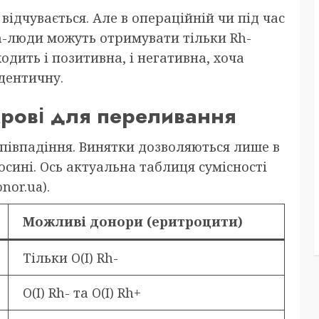
відчувається. Але в операційній чи під час
h-люди можуть отримувати тільки Rh-
одить і позитивна, і негативна, хоча
дентичну.
 крові для переливання
півпадіння. Винятки дозволяються лише в
сині. Ось актуальна таблиця сумісності
nor.ua).
Можливі донори (еритроцити)
Тільки O(I) Rh-
O(I) Rh- та O(I) Rh+