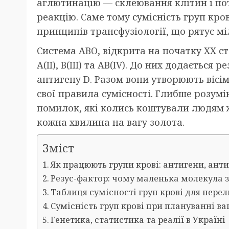
аглютинацію — склеювання клітин і по
реакцію. Саме тому сумісність груп кр
принципів трансфузіології, що рятує м
Система ABO, відкрита на початку XX сто
A(II), B(III) та AB(IV). До них додається
антигену D. Разом вони утворюють вісім
свої правила сумісності. Глибше розум
помилок, які колись коштували людям жи
кожна хвилина на вагу золота.
Зміст
Як працюють групи крові: антигени, анти
Резус-фактор: чому маленька молекула 
Таблиця сумісності груп крові для пере
Сумісність груп крові при плануванні ва
Генетика, статистика та реалії в Україні