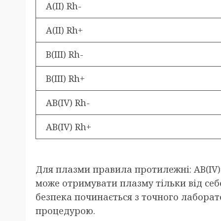
A(II) Rh-
A(II) Rh+
B(III) Rh-
B(III) Rh+
AB(IV) Rh-
AB(IV) Rh+
Для плазми правила протилежні: AB(IV)
може отримувати плазму тільки від себ
безпека починається з точного лабора
процедурою.