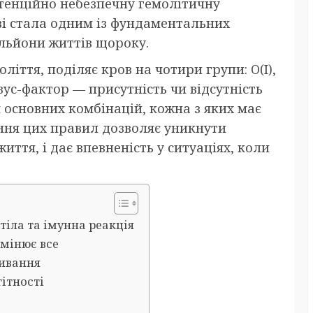
тенційно небезпечну гемолітичну
ові стала одним із фундаментальних
ільйони життів щороку.
ліття, поділяє кров на чотири групи: O(I),
 резус-фактор — присутність чи відсутність
 основних комбінацій, кожна з яких має
іння цих правил дозволяє уникнути
ття, і дає впевненість у ситуаціях, коли
тіла та імунна реакція
змінює все
ливання
гітності