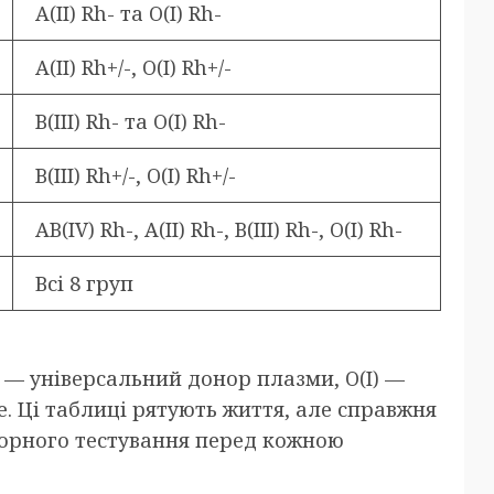
A(II) Rh- та O(I) Rh-
A(II) Rh+/-, O(I) Rh+/-
B(III) Rh- та O(I) Rh-
B(III) Rh+/-, O(I) Rh+/-
AB(IV) Rh-, A(II) Rh-, B(III) Rh-, O(I) Rh-
Всі 8 груп
 — універсальний донор плазми, O(I) —
е. Ці таблиці рятують життя, але справжня
торного тестування перед кожною