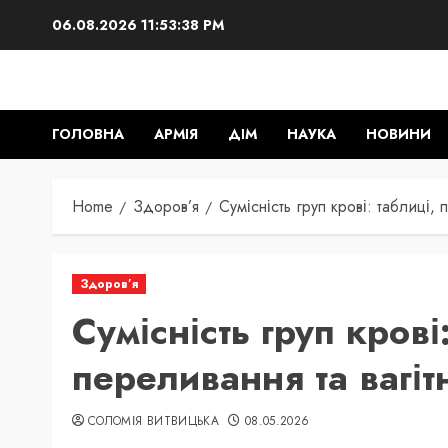
Skip
06.08.2026
11:53:39 PM
to
content
ГОЛОВНА
АРМІЯ
ДІМ
НАУКА
НОВИНИ
Home
Здоров’я
Сумісність груп крові: таблиці, 
Здоров’я
Сумісність груп крові
переливання та вагітн
СОЛОМІЯ ВИТВИЦЬКА
08.05.2026