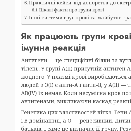
Практичні кейси: від донорства до екст
Цікаві факти про групи крові
Інші системи груп крові та майбутнє тра
Як працюють групи крові:
імунна реакція
Антигени — це специфічні білки та вуг
тілець. У групі A(II) присутній антиген A, 
жодного. У плазмі крові виробляються а
людей з O(I) є анти-A і анти-B, у A(II) — 
AB(IV) їх немає. Коли несумісна кров по
антигенами, викликаючи каскад реакцій
Генетика цих властивостей чітка. Гени 
і B домінантні, а O — рецесивний. Дити
батьків, і саме це визначає її групу. Ре