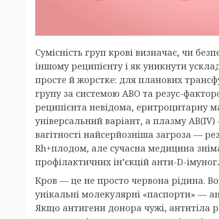
Сумісність груп крові визначає, чи без
іншому реципієнту і як уникнути усклад
просте й жорстке: для планових трансф
групу за системою ABO та резус-фактор
реципієнта невідома, еритроцитарну мас
універсальний варіант, а плазму AB(IV)
вагітності найсерйозніша загроза — ре
Rh+плодом, але сучасна медицина зніма
профілактичних ін’єкцій анти-D-імуног
Кров — це не просто червона рідина. Во
унікальні молекулярні «паспорти» — ант
Якщо антигени донора чужі, антитіла р