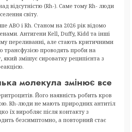
над відсутністю (Rh-). Саме тому Rh- люди
селення світу.
ше ABO і Rh. Станом на 2026 рік відомо
нами. Антигени Kell, Duffy, Kidd та інші
му переливанні, але стають критичними
ю трансфузією проводять проби на
, який змішує сироватку реципієнта з
реакцією.
нька молекула змінює все
еритроцитів. Його наявність робить кров
ною. Rh-люди не мають природних антитіл
ко їх виробляє після контакту з
одить безсимптомно, а повторний стає