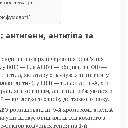
рених ситуацій
нсфузіології
 антигени, антитіла та
леводи на поверхні червоних кров’яних
у B(III) — B, в AB(IV) — обидва, а в O(I) —
нтитіла, які атакують «чужі» антигени: у
тільки анти-B, у B(III) — тільки анти-A, а в
трапляє в організм, антитіла зв’язуються з
 — від легкого ознобу до тяжкого шоку.
ABO розташовані на 9-й хромосомі: алелі A
на успадковує один алель від кожного з
зус-фактор кодується геном на 1-й