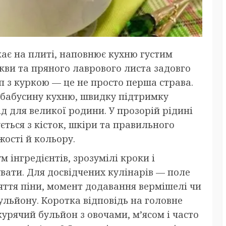
ає на плиті, наповнює кухню густим
кви та пряного лаврового листа задовго
уп з куркою — це не просто перша страва.
о бабусину кухню, швидку підтримку
ід для великої родини. У прозорій рідині
ться з кісток, шкіри та правильного
жості й кольору.
м інгредієнтів, зрозумілі кроки і
вати. Для досвідчених кулінарів — поле
няття піни, момент додавання вермішелі чи
ульйону. Коротка відповідь на головне
урячий бульйон з овочами, м’ясом і часто