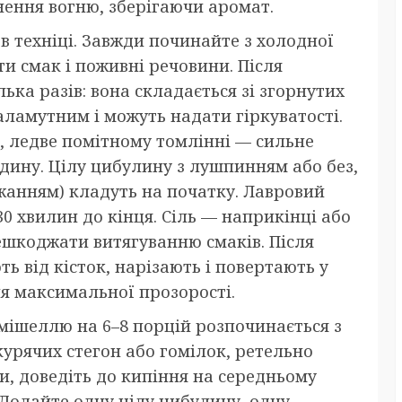
нення вогню, зберігаючи аромат.
в техніці. Завжди починайте з холодної
и смак і поживні речовини. Після
ька разів: вона складається зі згорнутих
каламутним і можуть надати гіркуватості.
, ледве помітному томлінні — сильне
дину. Цілу цибулину з лушпинням або без,
жанням) кладуть на початку. Лавровий
0 хвилин до кінця. Сіль — наприкінці або
решкоджати витягуванню смаків. Після
ь від кісток, нарізають і повертають у
я максимальної прозорості.
мішеллю на 6–8 порцій розпочинається з
 курячих стегон або гомілок, ретельно
и, доведіть до кипіння на середньому
. Додайте одну цілу цибулину, одну