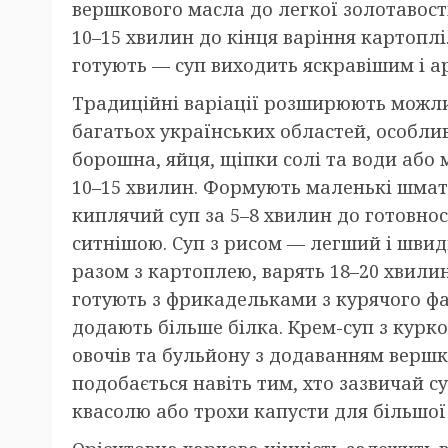
вершкового масла до легкої золотавості
10–15 хвилин до кінця варіння картоплі
готують — суп виходить яскравішим і 
Традиційні варіації розширюють можли
багатьох українських областей, особл
борошна, яйця, щіпки солі та води або 
10–15 хвилин. Формують маленькі шмат
киплячий суп за 5–8 хвилин до готовнос
ситнішою. Суп з рисом — легший і шви
разом з картоплею, варять 18–20 хвилин
готують з фрикадельками з курячого фа
додають більше білка. Крем-суп з кур
овочів та бульйону з додаванням вершк
подобається навіть тим, хто зазвичай 
квасолю або трохи капусти для більшої 