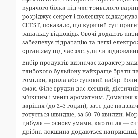
курячого білка під час тривалого варін
розріджує секрет і полегшує відхаркув
CHEST, показало, що курячий суп пригн
запальну відповідь. Овочі додають анти
забезпечує гідратацію та легкі електро
організму під час застуди чи відновлен
Вибір продуктів визначає характер май
глибокого бульйону найкраще брати час
гомілки, крила або суповий набір. Вон
смак. Філе грудки дає легший, дієтичн
м’якшим і менш ароматним. Домашня к
варіння (до 2–3 годин), зате дає надз
готується швидше, за 50–70 хвилин. Мор
цибуля — основу умами, картопля — сит
дрібна локшина додаються наприкінці, 