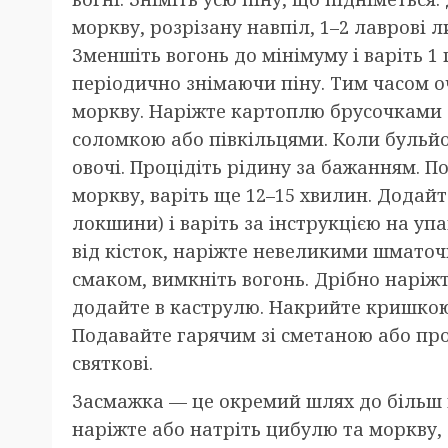
моркву, розрізану навпіл, 1–2 лаврові 
Зменшіть вогонь до мінімуму і варіть 1
періодично знімаючи піну. Тим часом о
моркву. Наріжте картоплю брусочками
соломкою або півкільцями. Коли бульйон
овочі. Процідіть рідину за бажанням. П
моркву, варіть ще 12–15 хвилин. Додайт
локшини) і варіть за інструкцією на упа
від кісток, наріжте невеликими шматочк
смаком, вимкніть вогонь. Дрібно наріж
додайте в каструлю. Накрийте кришкою 
Подавайте гарячим зі сметаною або про
святкові.
Засмажка — це окремий шлях до більш 
наріжте або натріть цибулю та моркву, 