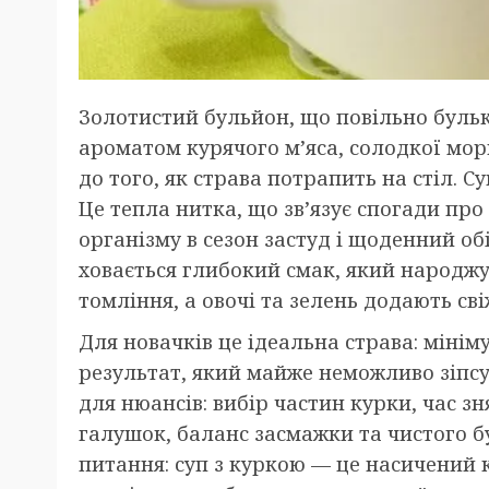
Золотистий бульйон, що повільно бульк
ароматом курячого м’яса, солодкої мор
до того, як страва потрапить на стіл. С
Це тепла нитка, що зв’язує спогади пр
організму в сезон застуд і щоденний об
ховається глибокий смак, який народжує
томління, а овочі та зелень додають сві
Для новачків це ідеальна страва: мініму
результат, який майже неможливо зіпсу
для нюансів: вибір частин курки, час з
галушок, баланс засмажки та чистого б
питання: суп з куркою — це насичений к