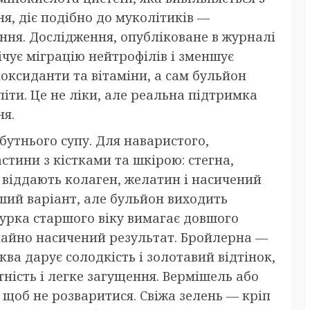
ня, діє подібно до муколітиків —
ання. Дослідження, опубліковане в журналі
ічує міграцію нейтрофілів і зменшує
оксиданти та вітаміни, а сам бульйон
літи. Це не ліки, але реальна підтримка
ня.
бутнього супу. Для наваристого,
тини з кістками та шкірою: стегна,
и віддають колаген, желатин і насичений
іший варіант, але бульйон виходить
урка старшого віку вимагає довшого
вичайно насичений результат. Бройлерна —
ква дарує солодкість і золотавий відтінок,
ність і легке загущення. Вермішель або
щоб не розваритися. Свіжа зелень — кріп