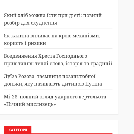
Який хліб можна їсти при дієті: повний
розбір для схуднення
Як калина впливає на кров: механізми,
користь і ризики
Воздвиження Хреста Господнього
привітання: теплі слова, історія та традиції
Луїза Розова: таємниця позашлюбної
доньки, яку називають дитиною Путіна
Мі-28: повний огляд ударного вертольота
«Нічний мисливець»
КАТЕГОРІЇ