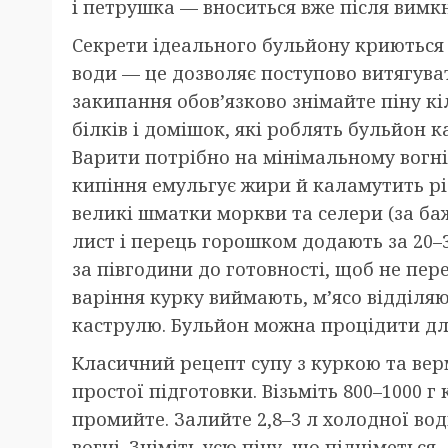
і петрушка — вноситься вже після вимк
Секрети ідеального бульйону криються 
води — це дозволяє поступово витягуват
закипання обов’язково знімайте піну кіл
білків і домішок, які роблять бульйон 
Варити потрібно на мінімальному вогні
кипіння емульгує жири й каламутить рі
великі шматки моркви та селери (за ба
лист і перець горошком додають за 20–3
за півгодини до готовності, щоб не пе
варіння курку виймають, м’ясо відділяют
каструлю. Бульйон можна процідити дл
Класичний рецепт супу з куркою та вер
простої підготовки. Візьміть 800–1000 г
промийте. Залийте 2,8–3 л холодної вод
вогні. Зніміть усю піну, що підніметься