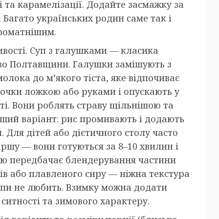
 та карамелізації. Додайте засмажку за
. Багато українських родин саме так і
ароматнішим.
вості. Суп з галушками — класика
иво Полтавщини. Галушки замішують з
молока до м’якого тіста, яке відпочиває
очки ложкою або руками і опускають у
ті. Вони роблять страву щільнішою та
дший варіант: рис промивають і додають
. Для дітей або дієтичного столу часто
ршу — вони готуються за 8–10 хвилин і
кою передбачає блендерування частини
ів або плавленого сиру — ніжна текстура
супи не любить. Взимку можна додати
ситності та зимового характеру.