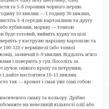
листи та 5–6 горошин чорного перцю.
 годину 10 хвилин — 1 годину 30 хвилин,
чистіть 3–4 середні картоплини та другу
 або кубиками, моркву — тонкою
 буде готовий, вийміть курку та цілі
оверніть у каструлю нарізану картоплю та
е 100–120 г вермішелі (або тонкої
ковці, зазвичай 6–9 хвилин. Відділіть м’ясо
ами і поверніть у суп. Посоліть за
те пучок свіжого кропу та петрушки,
і дайте настоятися 10–15 хвилин.
сто так — аромат і смак уже самі собою
насиченого смаку та кольору. Дрібно
обсмажте на невеликій кількості олії або