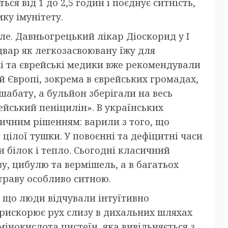
я від 1 до 2,5 годин і поєднує ситність,
ку імунітету.
уле. Давньогрецький лікар Діоскорид у I
двар як легкозасвоювану їжу для
ькі та єврейські медики вже рекомендували
ій Європі, зокрема в єврейських громадах,
абату, а бульйон зберігали на весь
ейський пеніцилін». В українських
ичним рішенням: варили з того, що
цілої тушки. У повоєнні та дефіцитні часи
 білок і тепло. Сьогодні класичний
у, цибулю та вермішель, а в багатьох
траву особливо ситною.
 що люди відчували інтуїтивно
прискорює рух слизу в дихальних шляхах
мінокислота цистеїн, яка вивільняється з