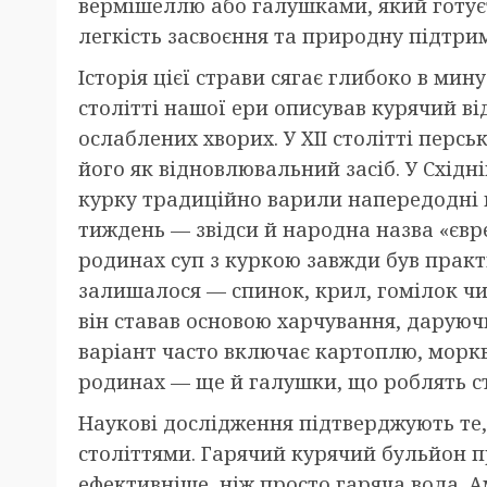
вермішеллю або галушками, який готуєтьс
легкість засвоєння та природну підтрим
Історія цієї страви сягає глибоко в мин
столітті нашої ери описував курячий ві
ослаблених хворих. У XII столітті перс
його як відновлювальний засіб. У Східн
курку традиційно варили напередодні ш
тиждень — звідси й народна назва «євр
родинах суп з куркою завжди був практ
залишалося — спинок, крил, гомілок чи 
він ставав основою харчування, даруючи
варіант часто включає картоплю, моркв
родинах — ще й галушки, що роблять с
Наукові дослідження підтверджують те,
століттями. Гарячий курячий бульйон 
ефективніше, ніж просто гаряча вода. А