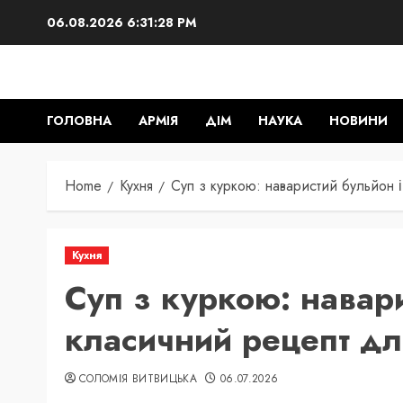
Skip
06.08.2026
6:31:29 PM
to
content
ГОЛОВНА
АРМІЯ
ДІМ
НАУКА
НОВИНИ
Home
Кухня
Суп з куркою: наваристий бульйон 
Кухня
Суп з куркою: навари
класичний рецепт дл
СОЛОМІЯ ВИТВИЦЬКА
06.07.2026