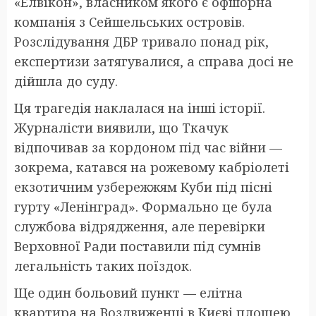
«Елвікон», власником якого є офшорна
компанія з Сейшельських островів.
Розслідування ДБР тривало понад рік,
експертизи затягувалися, а справа досі не
дійшла до суду.
Ця трагедія наклалася на інші історії.
Журналісти виявили, що Ткачук
відпочивав за кордоном під час війни —
зокрема, катався на рожевому кабріолеті
екзотичним узбережжям Куби під пісні
гурту «Ленінград». Формально це була
службова відрядження, але перевірки
Верховної Ради поставили під сумнів
легальність таких поїздок.
Ще один больовий пункт — елітна
квартира на Воздвиженці в Києві площею