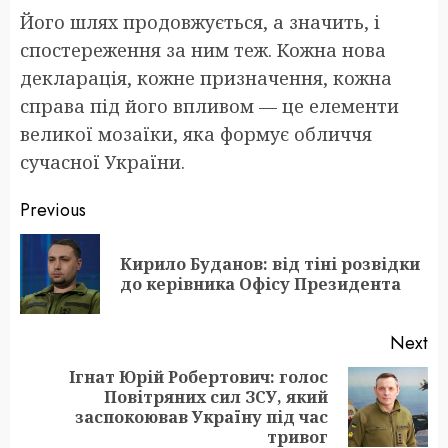
Його шлях продовжується, а значить, і
спостереження за ним теж. Кожна нова
декларація, кожне призначення, кожна
справа під його впливом — це елементи
великої мозаїки, яка формує обличчя
сучасної України.
Post
Previous
navigation
Кирило Буданов: від тіні розвідки
Pr
до керівника Офісу Президента
po
Next
Ігнат Юрій Робертович: голос
Повітряних сил ЗСУ, який
Next
заспокоював Україну під час
post:
тривог