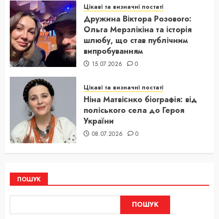
Цікаві та визначні постаті
Дружина Віктора Розового:
Ольга Мерзлікіна та історія
шлюбу, що став публічним
випробуванням
15.07.2026
0
Цікаві та визначні постаті
Ніна Матвієнко біографія: від
поліського села до Героя
України
08.07.2026
0
ПОШУК
ПОШУК