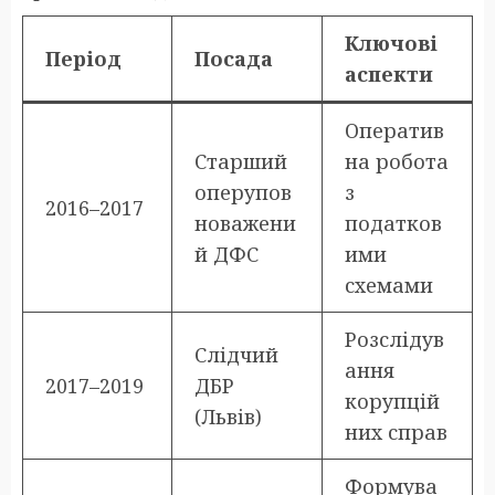
Ключові
Період
Посада
аспекти
Оператив
Старший
на робота
оперупов
з
2016–2017
новажени
податков
й ДФС
ими
схемами
Розслідув
Слідчий
ання
2017–2019
ДБР
корупцій
(Львів)
них справ
Формува