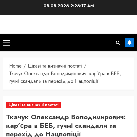
Skip
08.08.2026
2:26:18 AM
to
content
Primary
Menu
Home
Цікаві та визначні постаті
Ткачук Олександр Володимирович: кар’єра в БЕБ,
гучні скандали та перехід до Нацполіції
Цікаві та визначні постаті
Ткачук Олександр Володимирович:
кар’єра в БЕБ, гучні скандали та
перехід до Нацполіції