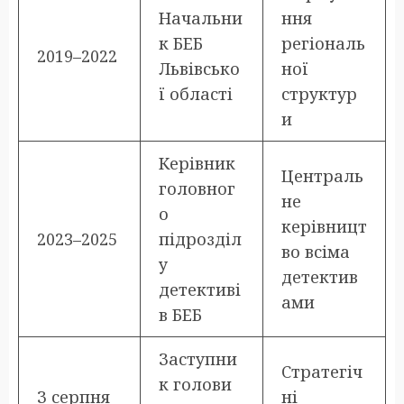
Начальни
ння
к БЕБ
регіональ
2019–2022
Львівсько
ної
ї області
структур
и
Керівник
Централь
головног
не
о
керівницт
2023–2025
підрозділ
во всіма
у
детектив
детективі
ами
в БЕБ
Заступни
Стратегіч
к голови
З серпня
ні