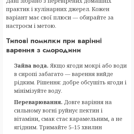
Дані зібрано з перевірених домашніх
практик і кулінарних джерел. Кожен
варіант має свої плюси — обирайте за
настроєм і метою.
Типові помилки при варінні
варення з смородини
Зайва вода.
Якщо ягоди мокрі або води
в сиропі забагато — варення вийде
рідким. Рішення: добре обсушіть ягоди і
мінімізуйте воду.
Переварювання.
Довге варіння на
сильному вогні руйнує пектин і
вітаміни, смак стає карамельним, а не
ягідним. Тримайте 5–15 хвилин