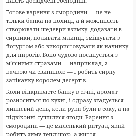
навіть досвідчені господині.
Готове варення з смородини — це не
тільки банка на полиці, а й можливість
створювати шедеври взимку: додавати в
сирники, поливати млинці, змішувати з
йогуртом або використовувати як начинку
для пирогів. Воно чудово поєднується з
м’ясними стравами — наприклад, з
качкою чи свининою — і робить сирну
запіканку королем десертів.
Коли відкриваєте банку в січні, аромат
розноситься по кухні, і одразу згадується
липневий день, коли руки були в соку, а на
підвіконні сушилися ягоди. Варення з
смородини — це маленький ритуал, який
робить зиму теплішою, а життя —