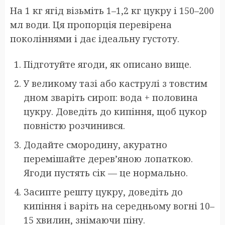
На 1 кг ягід візьміть 1–1,2 кг цукру і 150–200
мл води. Ця пропорція перевірена
поколіннями і дає ідеальну густоту.
Підготуйте ягоди, як описано вище.
У великому тазі або каструлі з товстим
дном зваріть сироп: вода + половина
цукру. Доведіть до кипіння, щоб цукор
повністю розчинився.
Додайте смородину, акуратно
перемішайте дерев’яною лопаткою.
Ягоди пустять сік — це нормально.
Засипте решту цукру, доведіть до
кипіння і варіть на середньому вогні 10–
15 хвилин, знімаючи піну.