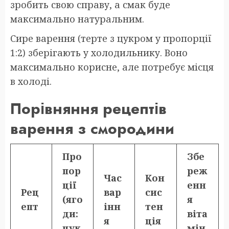
зробить свою справу, а смак буде
максимально натуральним.
Сире варення (терте з цукром у пропорції
1:2) зберігають у холодильнику. Воно
максимально корисне, але потребує місця
в холоді.
Порівняння рецептів
варення з смородини
Про
Збе
пор
реж
Час
Кон
ції
енн
Рец
вар
сис
(яго
я
епт
інн
тен
ди:
віта
я
ція
цук
мін