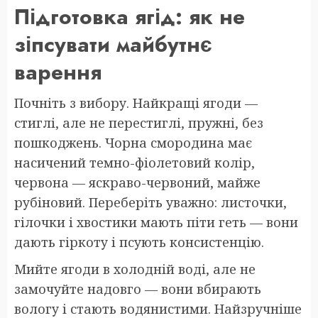
Підготовка ягід: як не
зіпсувати майбутнє
варення
Почніть з вибору. Найкращі ягоди —
стиглі, але не перестиглі, пружні, без
пошкоджень. Чорна смородина має
насичений темно-фіолетовий колір,
червона — яскраво-червоний, майже
рубіновий. Переберіть уважно: листочки,
гілочки і хвостики мають піти геть — вони
дають гіркоту і псують консистенцію.
Мийте ягоди в холодній воді, але не
замочуйте надовго — вони вбирають
вологу і стають водянистими. Найзручніше