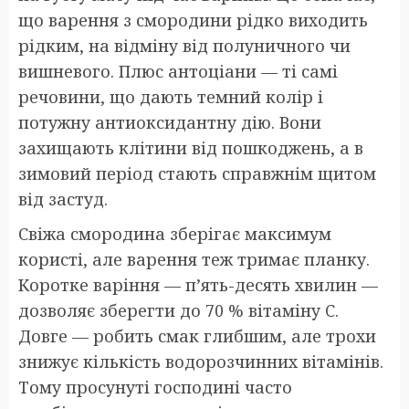
що варення з смородини рідко виходить
рідким, на відміну від полуничного чи
вишневого. Плюс антоціани — ті самі
речовини, що дають темний колір і
потужну антиоксидантну дію. Вони
захищають клітини від пошкоджень, а в
зимовий період стають справжнім щитом
від застуд.
Свіжа смородина зберігає максимум
користі, але варення теж тримає планку.
Коротке варіння — п’ять-десять хвилин —
дозволяє зберегти до 70 % вітаміну C.
Довге — робить смак глибшим, але трохи
знижує кількість водорозчинних вітамінів.
Тому просунуті господині часто