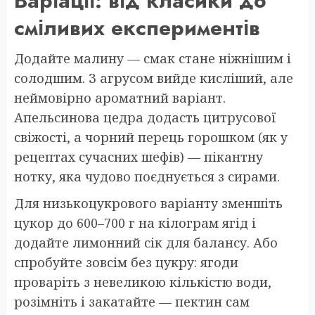
Варіації: від класики до
сміливих експериментів
Додайте малину — смак стане ніжнішим і
солодшим. З агрусом вийде кисліший, але
неймовірно ароматний варіант.
Апельсинова цедра додасть цитрусової
свіжості, а чорний перець горошком (як у
рецептах сучасних шефів) — пікантну
нотку, яка чудово поєднується з сирами.
Для низькоцукрового варіанту зменшіть
цукор до 600–700 г на кілограм ягід і
додайте лимонний сік для балансу. Або
спробуйте зовсім без цукру: ягоди
проваріть з невеликою кількістю води,
розімніть і закатайте — пектин сам