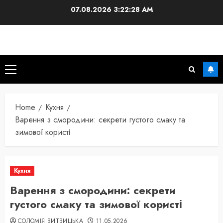
Skip
07.08.2026
3:22:29 AM
to
content
Primary
Menu
Home
Кухня
Варення з смородини: секрети густого смаку та
зимової користі
Кухня
Варення з смородини: секрети
густого смаку та зимової користі
СОЛОМІЯ ВИТВИЦЬКА
11.05.2026