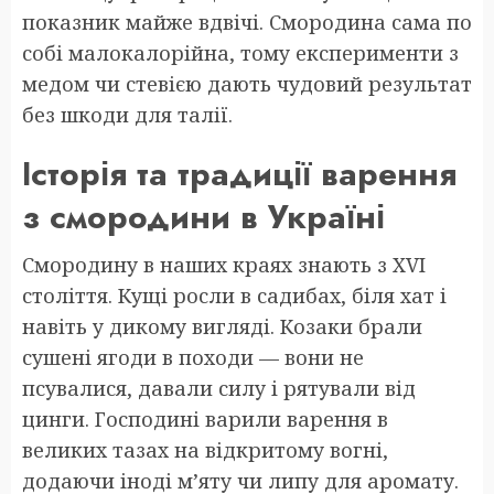
показник майже вдвічі. Смородина сама по
собі малокалорійна, тому експерименти з
медом чи стевією дають чудовий результат
без шкоди для талії.
Історія та традиції варення
з смородини в Україні
Смородину в наших краях знають з XVI
століття. Кущі росли в садибах, біля хат і
навіть у дикому вигляді. Козаки брали
сушені ягоди в походи — вони не
псувалися, давали силу і рятували від
цинги. Господині варили варення в
великих тазах на відкритому вогні,
додаючи іноді м’яту чи липу для аромату.