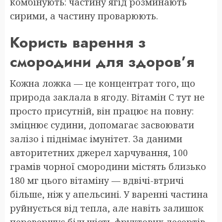
комбінують: частину ягід розминають
сирими, а частину проварюють.
Користь варення з
смородини для здоров’я
Кожна ложка — це концентрат того, що
природа заклала в ягоду. Вітамін C тут не
просто присутній, він працює на повну:
зміцнює судини, допомагає засвоювати
залізо і піднімає імунітет. За даними
авторитетних джерел харчування, 100
грамів чорної смородини містять близько
180 мг цього вітаміну — вдвічі-втричі
більше, ніж у апельсині. У варенні частина
руйнується від тепла, але навіть залишок