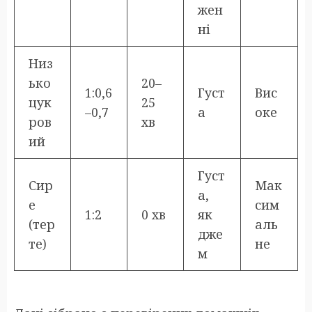
жен
ні
Низ
ько
20–
1:0,6
Густ
Вис
цук
25
–0,7
а
оке
ров
хв
ий
Густ
Сир
Мак
а,
е
сим
1:2
0 хв
як
(тер
аль
дже
те)
не
м