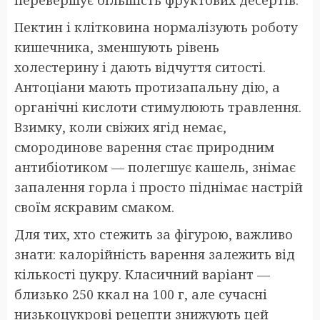
перевершує більшість фруктових десертів.
Пектин і клітковина нормалізують роботу
кишечника, зменшують рівень
холестерину і дають відчуття ситості.
Антоціани мають протизапальну дію, а
органічні кислоти стимулюють травлення.
Взимку, коли свіжих ягід немає,
смородинове варення стає природним
антибіотиком — полегшує кашель, знімає
запалення горла і просто піднімає настрій
своїм яскравим смаком.
Для тих, хто стежить за фігурою, важливо
знати: калорійність варення залежить від
кількості цукру. Класичний варіант —
близько 250 ккал на 100 г, але сучасні
низькоцукрові рецепти знижують цей