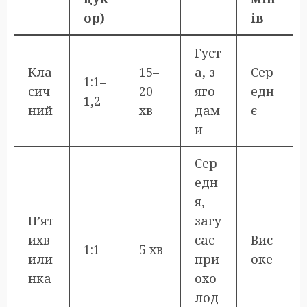
ор)
ів
Густ
Кла
15–
а, з
Сер
1:1–
сич
20
яго
едн
1,2
ний
хв
дам
є
и
Сер
едн
я,
П’ят
загу
ихв
сає
Вис
1:1
5 хв
или
при
оке
нка
охо
лод