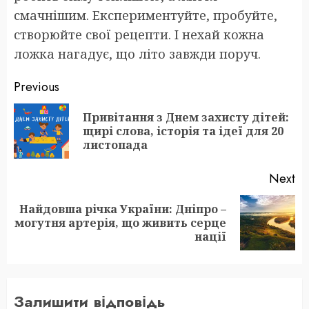
смачнішим. Експериментуйте, пробуйте,
створюйте свої рецепти. І нехай кожна
ложка нагадує, що літо завжди поруч.
Post
Previous
navigation
Привітання з Днем захисту дітей:
Pr
щирі слова, історія та ідеї для 20
po
листопада
Next
Найдовша річка України: Дніпро –
Next
могутня артерія, що живить серце
post:
нації
Залишити відповідь