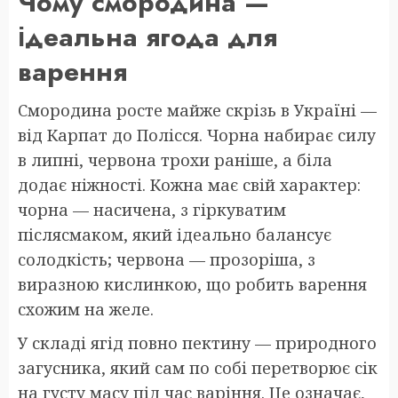
Чому смородина —
ідеальна ягода для
варення
Смородина росте майже скрізь в Україні —
від Карпат до Полісся. Чорна набирає силу
в липні, червона трохи раніше, а біла
додає ніжності. Кожна має свій характер:
чорна — насичена, з гіркуватим
післясмаком, який ідеально балансує
солодкість; червона — прозоріша, з
виразною кислинкою, що робить варення
схожим на желе.
У складі ягід повно пектину — природного
загусника, який сам по собі перетворює сік
на густу масу під час варіння. Це означає,