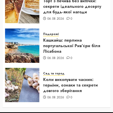
Торт з печива без випічки:
секрети ідеального десерту
для будь-якої нагоди
06.08.2026
0
Подорожі
Кашкайш: перлина
португальської Рив’єри біля
Лісабона
06.08.2026
0
Сад та город
Коли викопувати часник:
терміни, ознаки та секрети
довгого зберігання
06.08.2026
0