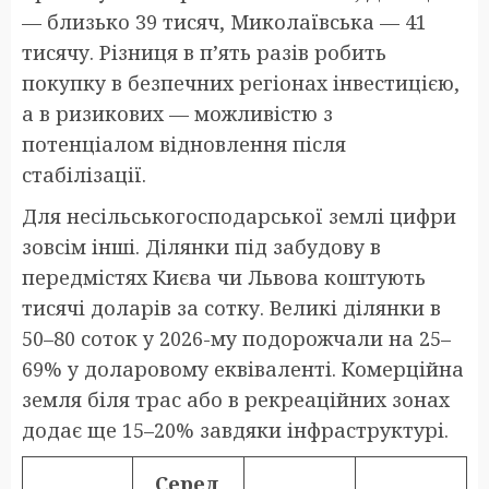
— близько 39 тисяч, Миколаївська — 41
тисячу. Різниця в п’ять разів робить
покупку в безпечних регіонах інвестицією,
а в ризикових — можливістю з
потенціалом відновлення після
стабілізації.
Для несільськогосподарської землі цифри
зовсім інші. Ділянки під забудову в
передмістях Києва чи Львова коштують
тисячі доларів за сотку. Великі ділянки в
50–80 соток у 2026-му подорожчали на 25–
69% у доларовому еквіваленті. Комерційна
земля біля трас або в рекреаційних зонах
додає ще 15–20% завдяки інфраструктурі.
Серед