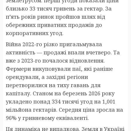
землетрусом: перші угоди показали ціни
близько 33 тисяч гривень за гектар. За
п’ять років ринок пройшов шлях від
обережних приватних продажів до
корпоративних угод.
Війна 2022-го різко пригальмувала
активність — продажі впали вчетверо. Та
вже з 2023-го почалося відновлення.
Фермери викуповували паї, які раніше
орендували, а західні регіони
перетворилися на тиху гавань для
капіталу. Станом на березень 2026 року
укладено понад 334 тисячі угод на 1,001
мільйона гектарів. Середня ціна зросла на
96% у гривневому еквіваленті.
Ця динаміка не випадкова. Земля в Україні