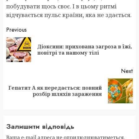
побудувати щось своє. І в цьому ритмі
відчувається пульс країни, яка не здається.
Post
Previous
navigation
Діоксини: прихована загроза в їжі,
Pr
повітрі та нашому тілі
po
Next
Гепатит А як передається: повний
Next
розбір шляхів зараження
post:
Залишити відповідь
Ваша e-mail адреса не оприлюднюватиметься.