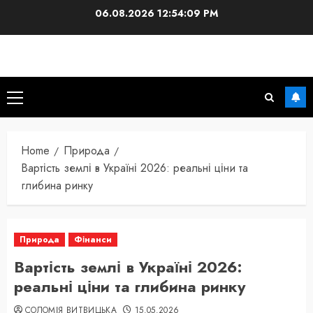
Skip
06.08.2026
12:54:10 PM
to
content
Primary
Menu
Home
Природа
Вартість землі в Україні 2026: реальні ціни та
глибина ринку
Природа
Фінанси
Вартість землі в Україні 2026:
реальні ціни та глибина ринку
СОЛОМІЯ ВИТВИЦЬКА
15.05.2026