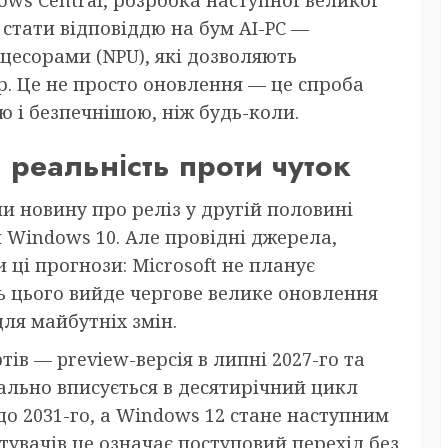
 стати відповіддю на бум AI-PC —
оцесорами (NPU), які дозволяють
р. Це не просто оновлення — це спроба
і безпечнішою, ніж будь-коли.
 реальність проти чуток
ли новину про реліз у другій половині
 Windows 10. Але провідні джерела,
 ці прогнози: Microsoft не планує
ть цього вийде чергове велике оновлення
для майбутніх змін.
ів — preview-версія в липні 2027-го та
еально вписується в десятирічний цикл
о 2031-го, а Windows 12 стане наступним
тувачів це означає поступовий перехід без