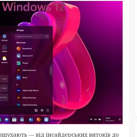
 вщухають — від інсайдерських витоків до