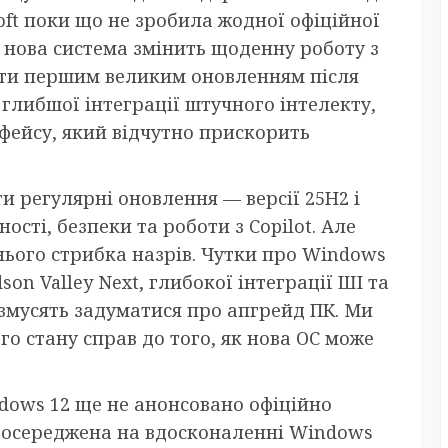
oft поки що не зробила жодної офіційної
к нова система змінить щоденну роботу з
ати першим великим оновленням після
глибшої інтеграції штучного інтелекту,
рфейсу, який відчутно прискорить
 регулярні оновлення — версії 25H2 і
ті, безпеки та роботи з Copilot. Але
жнього стрибка назрів. Чутки про Windows
on Valley Next, глибокої інтеграції ШІ та
 змусять задуматися про апгрейд ПК. Ми
го стану справ до того, як нова ОС може
ndows 12 ще не анонсовано офіційно
t зосереджена на вдосконаленні Windows