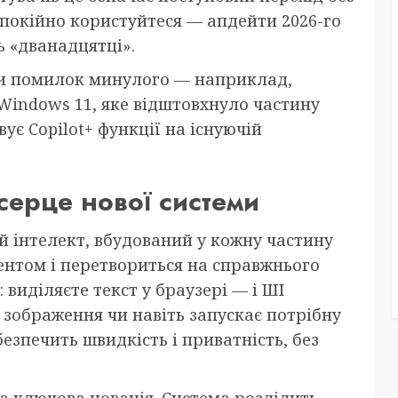
спокійно користуйтеся — апдейти 2026-го
ь «дванадцятці».
ти помилок минулого — наприклад,
Windows 11, яке відштовхнуло частину
ує Copilot+ функції на існуючій
 серце нової системи
 інтелект, вбудований у кожну частину
тентом і перетвориться на справжнього
: виділяєте текст у браузері — і ШІ
зображення чи навіть запускає потрібну
езпечить швидкість і приватність, без
а ключова новація. Система розділить