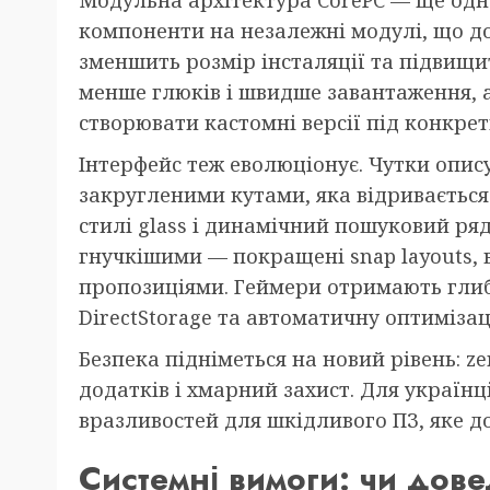
компоненти на незалежні модулі, що д
зменшить розмір інсталяції та підвищит
менше глюків і швидше завантаження, 
створювати кастомні версії під конкретн
Інтерфейс теж еволюціонує. Чутки опис
закругленими кутами, яка відривається
стилі glass і динамічний пошуковий ряд
гнучкішими — покращені snap layouts, в
пропозиціями. Геймери отримають глиб
DirectStorage та автоматичну оптиміза
Безпека підніметься на новий рівень: z
додатків і хмарний захист. Для україн
вразливостей для шкідливого ПЗ, яке до
Системні вимоги: чи дов