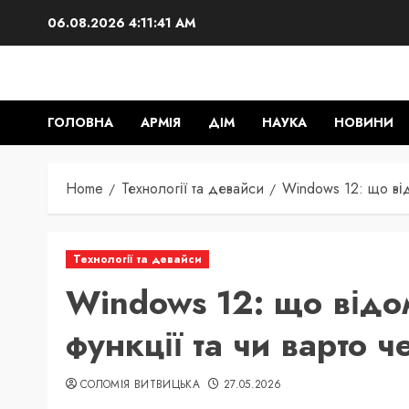
Skip
06.08.2026
4:11:42 AM
to
content
ГОЛОВНА
АРМІЯ
ДІМ
НАУКА
НОВИНИ
Home
Технології та девайси
Windows 12: що від
Технології та девайси
Windows 12: що відо
функції та чи варто 
СОЛОМІЯ ВИТВИЦЬКА
27.05.2026