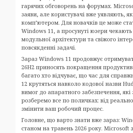
гарячих обговорень на форумах. Micros
заяви, але користувачі вже уявляють, я
комп’ютером. Для новачків це може ст
Windows 11, а просунуті юзери чекають 
модульної архітектури та свіжого інте
повсякденні задачі.
Зараз Windows 11 продовжує отримувати
26H2 приносять покращення продуктивнос
багато хто відчуває, що час для справ
12 крутяться навколо кодової назви Huds
вимог до апаратного забезпечення, які
розберемо все по поличках: від реально
змінити ваш робочий процес.
Головне, що варто знати вже зараз: Wi
станом на травень 2026 року. Microsof