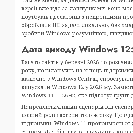
версії вже йде за лаштунками. Вона має
ноутбуків і десктопів з нейронними пр
обробляти ШІ-задачі локально, без хма
зробити Windows розумнішою, швидшою 
Дата виходу Windows 12:
Багато сайтів у березні 2026-го розганя
року, посилаючись на кінець підтримки
включно з Windows Central, спростували
випускати Windows 12 у 2026-му. Заміс
Windows 11 — 26H2, яке підготує ґрунт 
Найреалістичніший сценарій від експерт
повний реліз восени того ж року. Це ід
підтримки: Windows 11 протримається д
етапом. Для бізнесу та звичайних корис