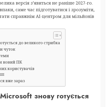
велика версія з’явиться не раніше 2027-го.
впаки, саме час підготуватися і зрозуміти,
 стати справжнім AI-центром для мільйонів
готується до великого стрибка
ти чуток
стеми
ти новий ПК
зних користувачів
 ШІ
ся вже зараз
icrosoft знову готується