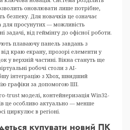
озволить оновлювати лише потрібне,
ь безпеку. Для новачків це означає
а для просунутих — можливість
і задачі, від геймінгу до офісної роботи.
ують плаваючу панель завдань з
 від краю екрану, прозорі елементи у
ок у верхній частині. Вікна стануть ще
іртуальні робочі столи з AI-
шу інтеграцію з Xbox, швидший
цію графіки за допомогою ШІ.
ero-trust моделі, контейнеризація Win32-
ців це особливо актуально — менше
сі циркулює в регіоні.
едеться купувати новий ПК