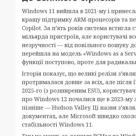
Windows 11 вийшла в 2021-му і принесл
кращу підтримку ARM-процесорів та пер
Copilot. За п’ять років система встигл
мільярда пристроїв, але користувачі вс
незручності — від повільного пошуку до
перейшла на модель «Windows as a Serv
функції поступово, проте для радикальн
Історія показує, що великі релізи з’яв
протрималася довше за всіх, але після 
2025-го (з розширеним ESU), користувач
про Windows 12 почалися ще в 2023-му з
пізніше — Hudson Valley. Ці назви з’явля
документах, але Microsoft швидко охоло
стабільності Windows 11.
Тим не менш, за даними PCMag та Windo