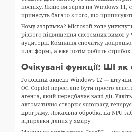
поспіху. Якщо ви зараз на Windows 11, 
принесуть багато з того, що приписуют
Чому затримка? Microsoft хоче уникну
різкого підвищення системних вимог у 
аудиторії. Компанія спочатку допрацьов
платформі, а вже потім робить стрибок.
Очікувані функції: ШІ як
Головний акцент Windows 12 — штучний
ОС. Copilot перестане бути просто асис
агента, який передбачає ваші дії. Уявіть
автоматично створює summary, генерує 
програму. Локальна обробка на NPU заб
відправки даних у хмару.
Модульна архітектура CorePC — ще одн