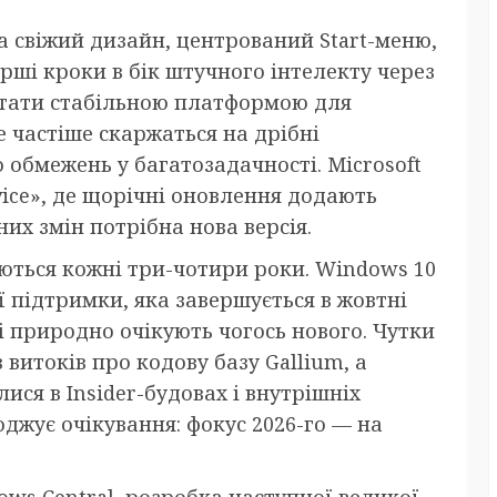
а свіжий дизайн, центрований Start-меню,
ші кроки в бік штучного інтелекту через
а стати стабільною платформою для
е частіше скаржаться на дрібні
 обмежень у багатозадачності. Microsoft
ice», де щорічні оновлення додають
их змін потрібна нова версія.
ляються кожні три-чотири роки. Windows 10
її підтримки, яка завершується в жовтні
і природно очікують чогось нового. Чутки
 витоків про кодову базу Gallium, а
лися в Insider-будовах і внутрішніх
джує очікування: фокус 2026-го — на
ws Central, розробка наступної великої