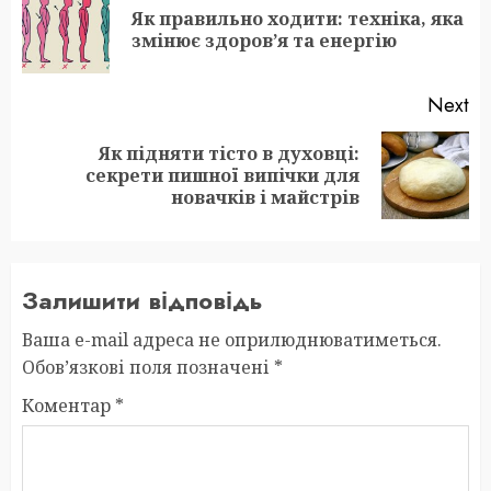
navigation
Як правильно ходити: техніка, яка
Pr
змінює здоров’я та енергію
po
Next
Як підняти тісто в духовці:
Next
секрети пишної випічки для
post:
новачків і майстрів
Залишити відповідь
Ваша e-mail адреса не оприлюднюватиметься.
Обов’язкові поля позначені
*
Коментар
*