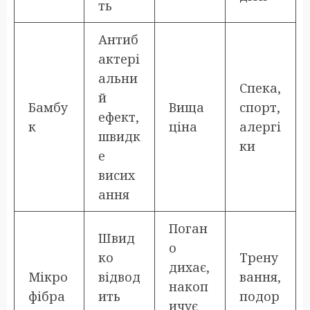
ть
Антиб
актері
альни
Спека,
й
Бамбу
Вища
спорт,
ефект,
к
ціна
алергі
швидк
ки
е
висих
ання
Поган
Швид
о
ко
Трену
дихає,
Мікро
відвод
вання,
накоп
фібра
ить
подор
ичує