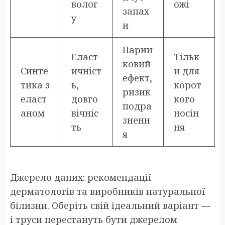
волог
ожі
запах
у
и
Парни
Еласт
Тільк
ковий
Синте
ичніст
и для
ефект,
тика з
ь,
корот
ризик
еласт
довго
кого
подра
аном
вічніс
носін
зненн
ть
ня
я
Джерело даних: рекомендації
дерматологів та виробників натуральної
білизни. Оберіть свій ідеальний варіант —
і труси перестануть бути джерелом