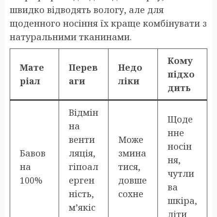
швидко відводять вологу, але для
щоденного носіння їх краще комбінувати з
натуральними тканинами.
Кому
Мате
Перев
Недо
підхо
ріал
аги
ліки
дить
Відмін
Щоде
на
нне
венти
Може
носін
Бавов
ляція,
змина
ня,
на
гіпоал
тися,
чутли
100%
ерген
довше
ва
ність,
сохне
шкіра,
м’якіс
діти