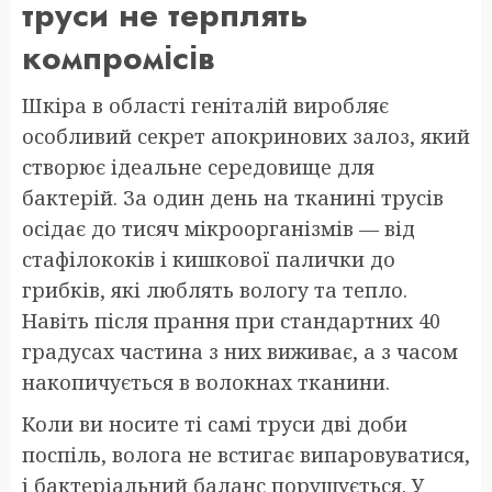
труси не терплять
компромісів
Шкіра в області геніталій виробляє
особливий секрет апокринових залоз, який
створює ідеальне середовище для
бактерій. За один день на тканині трусів
осідає до тисяч мікроорганізмів — від
стафілококів і кишкової палички до
грибків, які люблять вологу та тепло.
Навіть після прання при стандартних 40
градусах частина з них виживає, а з часом
накопичується в волокнах тканини.
Коли ви носите ті самі труси дві доби
поспіль, волога не встигає випаровуватися,
і бактеріальний баланс порушується. У