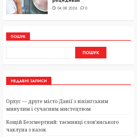
рецидивам
04.08.2026
0
ПОШУК
ПОШУК
НЕДАВНІ ЗАПИСИ
Орхус — друге місто Данії з вікінгським
минулим і сучасним мистецтвом
Кощій Безсмертний: таємниці слов’янського
чаклуна з казок