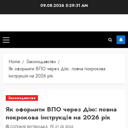
Skip
09.08.2026
5:29:33 AM
to
content
Primary
Menu
Home
Законодавство
Як оформити ВПО через Дію: повна покрокова
інструкція на 2026 рік
Законодавство
Як оформити ВПО через Дію: повна
покрокова інструкція на 2026 рік
СОЛОМІЯ ВИТВИЦЬКА
21.05.2026