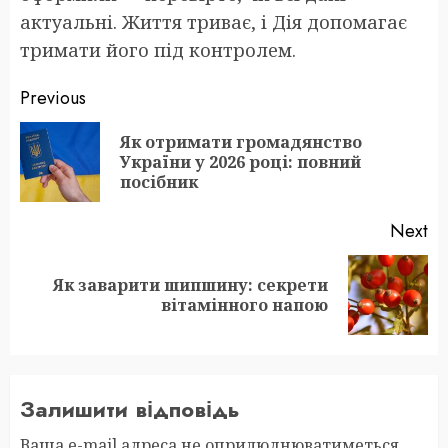
актуальні. Життя триває, і Дія допомагає
тримати його під контролем.
Post
Previous
navigation
Як отримати громадянство
Pr
України у 2026 році: повний
po
посібник
Next
Як заварити шипшину: секрети
Next
вітамінного напою
post:
Залишити відповідь
Ваша e-mail адреса не оприлюднюватиметься.