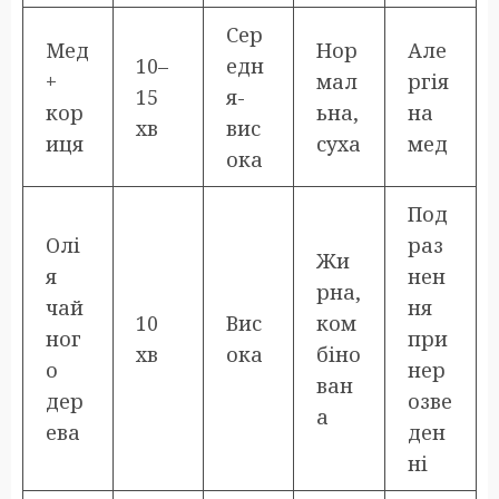
Сер
Мед
Нор
Але
10–
едн
+
мал
ргія
15
я-
кор
ьна,
на
хв
вис
иця
суха
мед
ока
Под
Олі
раз
Жи
я
нен
рна,
чай
ня
10
Вис
ком
ног
при
хв
ока
біно
о
нер
ван
дер
озве
а
ева
ден
ні