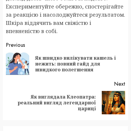
Експериментуйте обережно, спостерігайте
за реакцією і насолоджуйтеся результатом.
Шкіра віддячить вам свіжістю і
впевненістю в собі.
Post
Previous
navigation
Як швидко вилікувати кашель і
Pr
нежить: повний гайд для
po
швидкого полегшення
Next
Як виглядала Клеопатра:
Next
реальний вигляд легендарної
post:
цариці