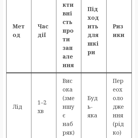
кти
Під
вні
ход
сть
Мет
Час
ить
Риз
про
од
дії
для
ики
ти
шкі
зап
ри
але
ння
Вис
Пер
ока
еох
(зме
Буд
оло
1–2
Лід
ншу
ь-
дже
хв
є
яка
ння
наб
(рід
ряк)
ко)