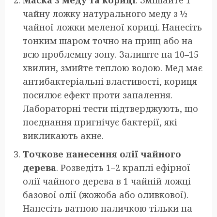
чайну ложку натурального меду з ½
чайної ложки меленої кориці. Нанесіть
тонким шаром точно на прищ або на
всю проблемну зону. Залиште на 10–15
хвилин, змийте теплою водою. Мед має
антибактеріальні властивості, кориця
посилює ефект проти запалення.
Лабораторні тести підтверджують, що
поєднання пригнічує бактерії, які
викликають акне.
Точкове нанесення олії чайного
дерева
. Розведіть 1–2 краплі ефірної
олії чайного дерева в 1 чайній ложці
базової олії (жожоба або оливкової).
Нанесіть ватною паличкою тільки на