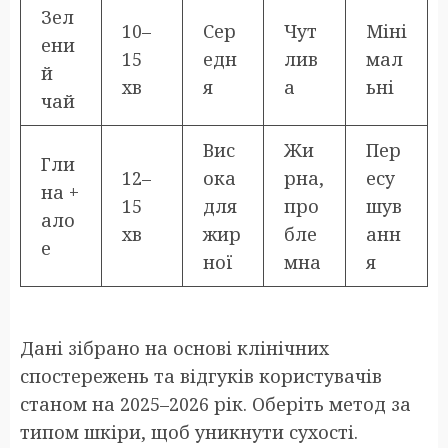
Зел
10–
Сер
Чут
Міні
ени
15
едн
лив
мал
й
хв
я
а
ьні
чай
Вис
Жи
Пер
Гли
12–
ока
рна,
есу
на +
15
для
про
шув
ало
хв
жир
бле
анн
е
ної
мна
я
Дані зібрано на основі клінічних
спостережень та відгуків користувачів
станом на 2025–2026 рік. Оберіть метод за
типом шкіри, щоб уникнути сухості.