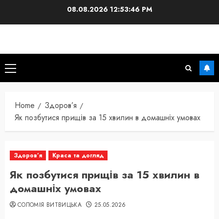
Skip
08.08.2026
12:53:47 PM
to
content
Primary
Menu
Home
Здоров’я
Як позбутися прищів за 15 хвилин в домашніх умовах
Здоров’я
Краса та догляд
Як позбутися прищів за 15 хвилин в
домашніх умовах
СОЛОМІЯ ВИТВИЦЬКА
25.05.2026