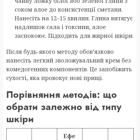
чайну ложку білої або зеленої глини з
соком алое до консистенції сметани.
Нанесіть на 12–15 хвилин. Глина витягує
надлишок сала і токсини, алое
заспокоює. Підходить для жирної шкіри.
Після будь-якого методу обов’язково
нанесіть легкий зволожувальний крем без
комедогенних компонентів. Це запобіжить
сухості, яка провокує нові прищі.
Порівняння методів: що
обрати залежно від типу
шкіри
Ефе