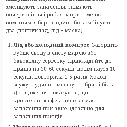
зменшують запалення, знімають
почервоніння і роблять прищ менш
помітним. Оберіть один або комбінуйте
два (наприклад, лід + маска).
Лід або холодний компрес
. Загорніть
кубик льоду в чисту марлю або
бавовняну серветку. Прикладайте до
прища на 30–60 секунд, потім пауза 10
секунд, повторити 4–5 разів. Холод
звужує судини, зменшує набряк і біль.
Дослідження показують, що
криотерапія ефективно знімає
запалення при акне. Ідеально для
запальних прищів.
Маска з меду та кориці
. Змішайте 1