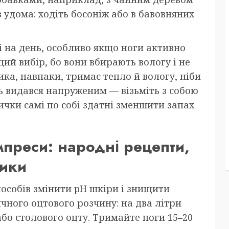
 удома: ходіть босоніж або в бавовняних
на день, особливо якщо ноги активно
ий вибір, бо вони вбирають вологу і не
ка, навпаки, тримає тепло й вологу, ніби
ь видався напруженим — візьміть з собою
вички самі по собі здатні зменшити запах
преси: народні рецепти,
тики
особів змінити pH шкіри і знищити
ичного оцтового розчину: на два літри
або столового оцту. Тримайте ноги 15–20