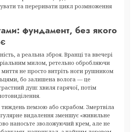
ікувати та переривати цикл розмноження
ами: фундамент, без якого
ює
ість, а реальна зброя. Вранці та ввечері
еріальним милом, ретельно обробляючи
я миття не просто витріть ноги рушником
льцями, бо залишена волога — це
растний душ: хвиля гарячої, потім
потовиділення.
а тиждень пемзою або скрабом. Змертвіла
 регулярне видалення зменшує «живильне
ово наносьте зволожуючий крем, але не
обавками, наприклад, з чайним деревом