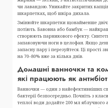
чи лавандою. Уникайте закритих капців
шкарпетках, щоб шкіра дихала.
Змінюйте шкарпетки щонайменше двічі 
потіють. Бавовна або бамбук — найкращ
створюють парникового ефекту. Синтети
запаковуючи ноги в целофан. Якщо ден
запасну пару і перезуйтеся. Ці прості з
на 70–80% вже за кілька днів.
Домашні ванночки та ком
які працюють як антибіо
Ванночки — один з найефективніших сп
бактерії безпосередньо. Почніть з клас
теплої води додайте 200 мл яблучного 