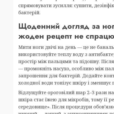
спрямовувати зусилля: сушити, дезінф
бактерій.
Щоденний догляд за ног
жоден рецепт не спрац
Мити ноги двічі на день — це не банальн
використовуйте теплу воду з антибакт
простір між пальцями та підошву. Післ
— промокніть насухо, особливо між па
запрошення для бактерій. Додайте конт
холодної води тонізує шкіру і зменшує 
Відлущуйте ороговілий шар 2–3 рази н
шкіра стає їжею для мікробів, тому її
середовище». Після процедури обов’язк
жирний — легкий, з антисептичними д