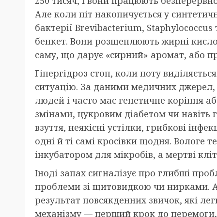
250 тисяч, і вони працюють безперервно
Але коли піт накопичується у синтетич
бактерії Brevibacterium, Staphylococcu
бенкет. Вони розщеплюють жирні кислот
саму, що дарує «сирний» аромат, або п
Гіпергідроз стоп, коли поту виділяєтьс
ситуацію. За даними медичних джерел, 
людей і часто має генетичне коріння а
змінами, цукровим діабетом чи навіть 
взуття, неякісні устілки, грибкові інфек
одні й ті самі кросівки щодня. Вологе 
інкубатором для мікробів, а мертві кл
Іноді запах сигналізує про глибші про
проблеми зі щитовидкою чи нирками. Ал
результат повсякденних звичок, які ле
механізму — перший крок до перемоги, 