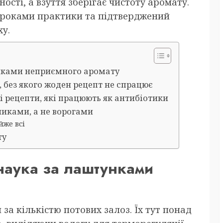
сті, а взуття зберігає чистоту аромату.
 роками практики та підтверджений
у.
унками неприємного аромату
 без якого жоден рецепт не спрацює
 рецепти, які працюють як антибіотики
никами, а не ворогами
же всі
ту
 наука за лаштунками
а кількістю потових залоз. Їх тут понад