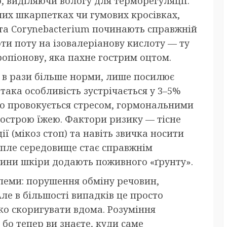
, виділяючи вологу для терморегуляції.
них шкарпетках чи гумових кросівках,
s та Corynebacterium починають справжній
и поту на ізовалеріанову кислоту — ту
ропіонову, яка пахне гострим оцтом.
я в рази більше норми, лише посилює
така особливість зустрічається у 3–5%
бо провокується стресом, гормональними
гострою їжею. Фактори ризику — тісне
ції (мікоз стоп) та навіть звичка носити
тепле середовище стає справжнім
ітини шкіри додають поживного «ґрунту».
блеми: порушення обміну речовин,
е в більшості випадків це просто
гко скоригувати вдома. Розуміння
бо тепер ви знаєте, куди саме