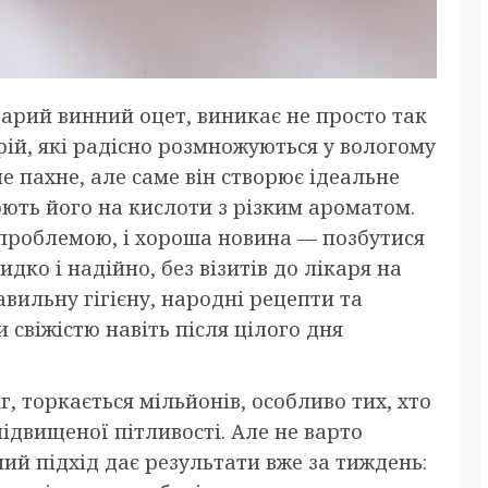
тарий винний оцет, виникає не просто так
рій, які радісно розмножуються у вологому
 не пахне, але саме він створює ідеальне
ють його на кислоти з різким ароматом.
 проблемою, і хороша новина — позбутися
дко і надійно, без візитів до лікаря на
вильну гігієну, народні рецепти та
 свіжістю навіть після цілого дня
г, торкається мільйонів, особливо тих, хто
підвищеної пітливості. Але не варто
й підхід дає результати вже за тиждень: