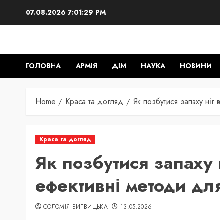
Skip
07.08.2026
7:01:30 PM
to
content
ГОЛОВНА
АРМІЯ
ДІМ
НАУКА
НОВИНИ
Home
Краса та догляд
Як позбутися запаху ніг
Краса та догляд
Як позбутися запаху 
ефективні методи дл
СОЛОМІЯ ВИТВИЦЬКА
13.05.2026