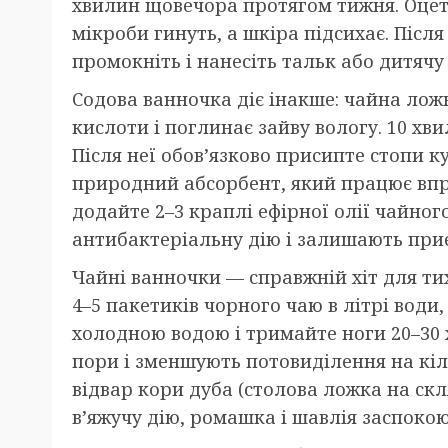
хвилин щовечора протягом тижня. Оцет
мікроби гинуть, а шкіра підсихає. Піс
промокніть і нанесіть тальк або дитячу
Содова ванночка діє інакше: чайна ложк
кислоти і поглинає зайву вологу. 10 хв
Після неї обов’язково присипте стопи 
природний абсорбент, який працює впр
додайте 2–3 краплі ефірної олії чайног
антибактеріальну дію і залишають пр
Чайні ванночки — справжній хіт для тих
4–5 пакетиків чорного чаю в літрі води,
холодною водою і тримайте ноги 20–30
пори і зменшують потовиділення на кіл
відвар кори дуба (столова ложка на скл
в’яжучу дію, ромашка і шавлія заспокою