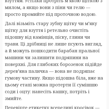
взуттям. Устілки протріть м’якою щіткою з
милом, а якщо вони з піни чи гелю —
просто промийте під проточною водою.
Далі візьміть стару зубну щітку чи м’яку
щітку для взуття і ретельно очистіть
підошву від камінців, піску, глини чи
трави. Ці дрібниці не лише псують вигляд,
а й можуть пошкодити барабан пральної
машини чи залишити подряпини на
поверхні. Для глибоких борозенок підійде
дерев’яна паличка — вона не подряпає
гумову частину. Якщо підошва біла, вже на
цьому етапі можна протерти її сумішшю
соди і оцту: нанесіть кашку, потріть і
змийте.
Перевірте етикетку всередині кросівок —