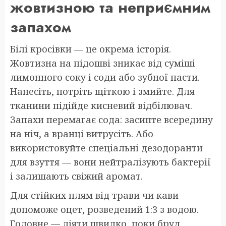
жовтизною та неприємним
запахом
Білі кросівки — це окрема історія.
Жовтизна на підошві зникає від суміші
лимонного соку і соди або зубної пасти.
Нанесіть, потріть щіткою і змийте. Для
тканини підійде кисневий відбілювач.
Запахи перемагає сода: засипте всередину
на ніч, а вранці витрусіть. Або
використовуйте спеціальні дезодоранти
для взуття — вони нейтралізують бактерії
і залишають свіжий аромат.
Для стійких плям від трави чи кави
допоможе оцет, розведений 1:3 з водою.
Головне — діяти швидко, поки бруд