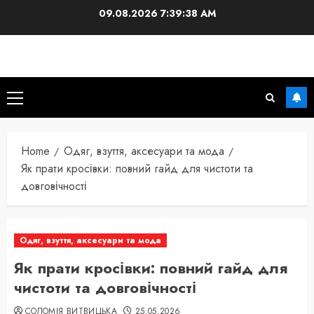
Skip
09.08.2026
7:39:39 AM
to
content
Primary
Menu
Home
Одяг, взуття, аксесуари та мода
Як прати кросівки: повний гайд для чистоти та
довговічності
Одяг, взуття, аксесуари та мода
Як прати кросівки: повний гайд для
чистоти та довговічності
СОЛОМІЯ ВИТВИЦЬКА
25.05.2026