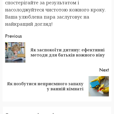
спостерігайте за результатом і
насолоджуйтеся чистотою кожного кроку.
Ваша улюблена пара заслуговує на
найкращий догляд!
Post
Previous
navigation
Як заспокоїти дитину: ефективні
Pr
методи для батьків кожного віку
po
Next
Як позбутися неприємного запаху
Next
у ванній кімнаті
post: