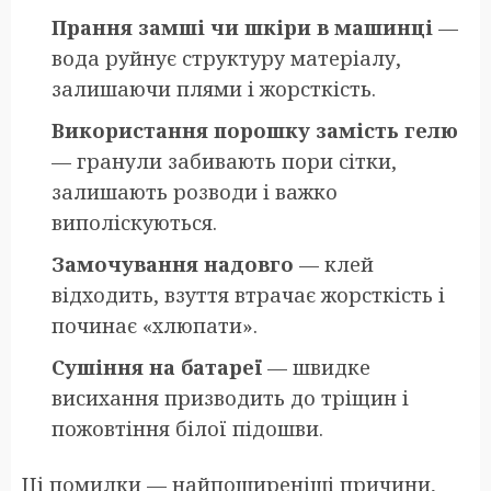
Прання замші чи шкіри в машинці
—
вода руйнує структуру матеріалу,
залишаючи плями і жорсткість.
Використання порошку замість гелю
— гранули забивають пори сітки,
залишають розводи і важко
виполіскуються.
Замочування надовго
— клей
відходить, взуття втрачає жорсткість і
починає «хлюпати».
Сушіння на батареї
— швидке
висихання призводить до тріщин і
пожовтіння білої підошви.
Ці помилки — найпоширеніші причини,