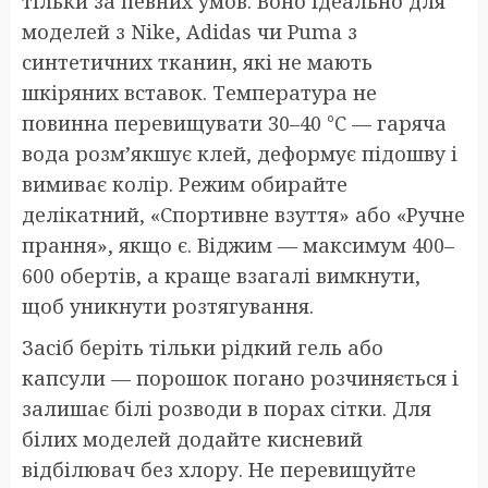
тільки за певних умов. Воно ідеально для
моделей з Nike, Adidas чи Puma з
синтетичних тканин, які не мають
шкіряних вставок. Температура не
повинна перевищувати 30–40 °C — гаряча
вода розм’якшує клей, деформує підошву і
вимиває колір. Режим обирайте
делікатний, «Спортивне взуття» або «Ручне
прання», якщо є. Віджим — максимум 400–
600 обертів, а краще взагалі вимкнути,
щоб уникнути розтягування.
Засіб беріть тільки рідкий гель або
капсули — порошок погано розчиняється і
залишає білі розводи в порах сітки. Для
білих моделей додайте кисневий
відбілювач без хлору. Не перевищуйте