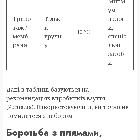
Мінім
ум
Трико
Тільк
волог
таж /
и
и,
30 °C
мемб
вручн
спеціа
рана
у
льні
засоб
и
Дані в таблиці базуються на
рекомендаціях виробників взуття
(Puma.ua). Використовуючи її, ви точно не
помилитеся з вибором.
Боротьба з плямами,