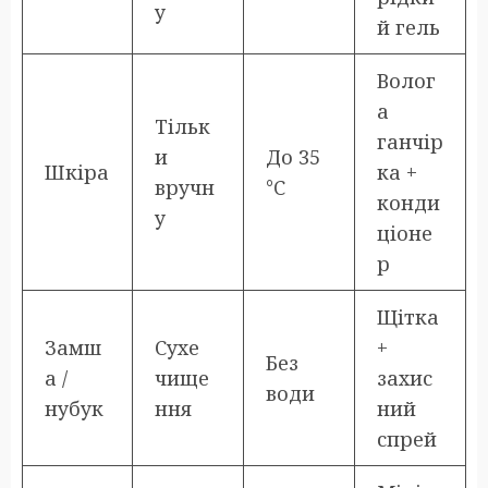
у
й гель
Волог
а
Тільк
ганчір
и
До 35
Шкіра
ка +
вручн
°C
конди
у
ціоне
р
Щітка
Замш
Сухе
+
Без
а /
чище
захис
води
нубук
ння
ний
спрей