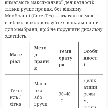
вимагають максимальної делікатності:
тільки ручне прання, без віджиму.
Мембранні (Gore-Tex) — взагалі не мочіть
глибоко, використовуйте спеціальні піни
для мембрани, щоб не порушити дихальну
здатність.
Мето
Темп
Особл
Мате
д
ерату
ивост
ріал
пранн
ра
і
я
Делік
Маши
атний
Текст
нка
30–40
режи
иль /
або
°C
м,
сітка
вручн
рідки