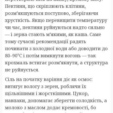
Пектини, що скріплюють клітини,
розм’якшуються поступово, зберігаючи
хрусткість. Якщо перевищити температуру
чи час, пектини руйнуються надто сильно
— і зерна стають м’якими, як каша. Саме
тому сучасні рекомендації радять
починати з холодної води або доводити до
80–90°C і потім вимкнути вогонь — так
крохмаль встигає розм’якнути, а структура
не руйнується.
Сіль на початку варіння діє як осмос:
витягує вологу з зерен, роблячи їх
щільнішими і жорсткішими. Цукор,
навпаки, допомагає зберегти солодкість, а
молоко з маслом додає кремовості, бо