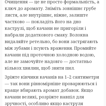
Очищення — це не просто формальність, а
ключ до аромату. Зніміть зовнішнє грубе
листя, але внутрішнє, ніжне, залиште
частково — покладіть його на дно
каструлі, щоб качани не пригоріли і
набрали додаткового смаку. Волокна
видаляйте ретельно, бо вони застрягають
між зубами і псують враження. Промийте
качани під проточною холодною водою,
але не замочуйте надовго — достатньо
кількох хвилин, щоб зняти пил.
Зріжте кінчики качанів на 1–2 сантиметри
— так вони рівномірніше проварюються і
краще вбирають аромат добавок. Якщо
качани великі, розріжте навпіл для
зручності, особливо якщо каструля