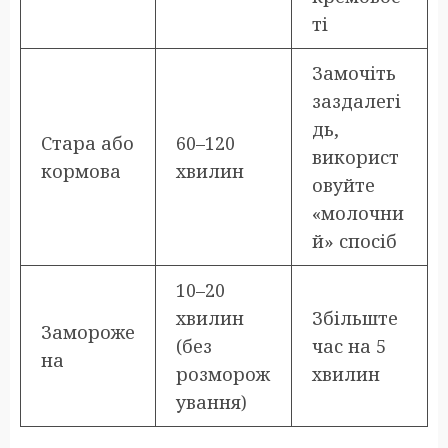
ті
Замочіть
заздалегі
дь,
Стара або
60–120
використ
кормова
хвилин
овуйте
«молочни
й» спосіб
10–20
хвилин
Збільште
Замороже
(без
час на 5
на
розморож
хвилин
ування)