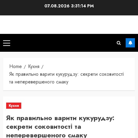
Skip
07.08.2026
3:31:15 PM
to
content
Primary
Menu
Home
Кухня
Як правильно варити кукурудзу: секрети соковитості
та неперевершеного смаку
Кухня
Як правильно варити кукурудзу:
секрети соковитості та
неперевершеного смаку