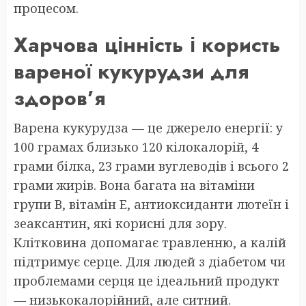
процесом.
Харчова цінність і користь
вареної кукурудзи для
здоров’я
Варена кукурудза — це джерело енергії: у
100 грамах близько 120 кілокалорій, 4
грами білка, 23 грами вуглеводів і всього 2
грами жирів. Вона багата на вітаміни
групи B, вітамін E, антиоксиданти лютеїн і
зеаксантин, які корисні для зору.
Клітковина допомагає травленню, а калій
підтримує серце. Для людей з діабетом чи
проблемами серця це ідеальний продукт
— низькокалорійний, але ситний.