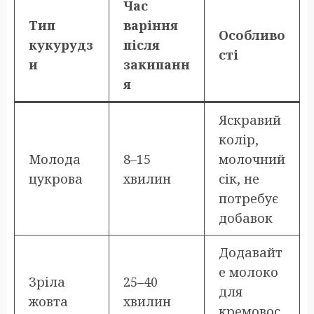
Час
Тип
варіння
Особливо
кукурудз
після
сті
и
закипанн
я
Яскравий
колір,
Молода
8–15
молочний
цукрова
хвилин
сік, не
потребує
добавок
Додавайт
е молоко
Зріла
25–40
для
жовта
хвилин
кремовос