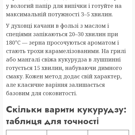
у вологий папір для випічки і готуйте на
максимальній потужності 3–5 хвилин.
У духовці качани в фользі з маслом і
спеціями запікаються 20–30 хвилин при
180°C — зерна просочуються ароматом і
стають трохи карамелізованими. На грилі
або мангалі свіжа кукурудза в лушпинні
готується 15 хвилин, набуваючи димного
смаку. Кожен метод додає свій характер,
але класичне варіння залишається
базовим для соковитості.
Скільки варити кукурудзу:
таблиця для точності