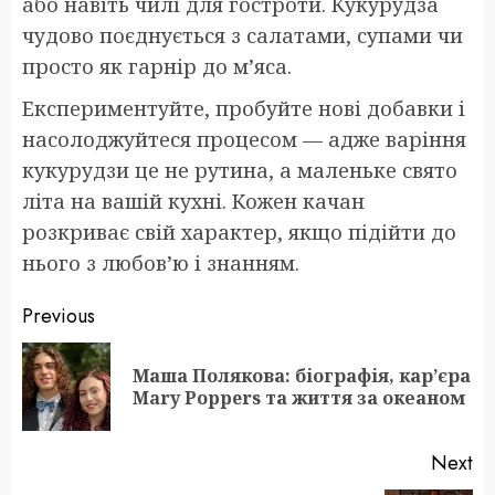
або навіть чилі для гостроти. Кукурудза
чудово поєднується з салатами, супами чи
просто як гарнір до м’яса.
Експериментуйте, пробуйте нові добавки і
насолоджуйтеся процесом — адже варіння
кукурудзи це не рутина, а маленьке свято
літа на вашій кухні. Кожен качан
розкриває свій характер, якщо підійти до
нього з любов’ю і знанням.
Post
Previous
navigation
Маша Полякова: біографія, кар’єра
Pr
Mary Poppers та життя за океаном
po
Next