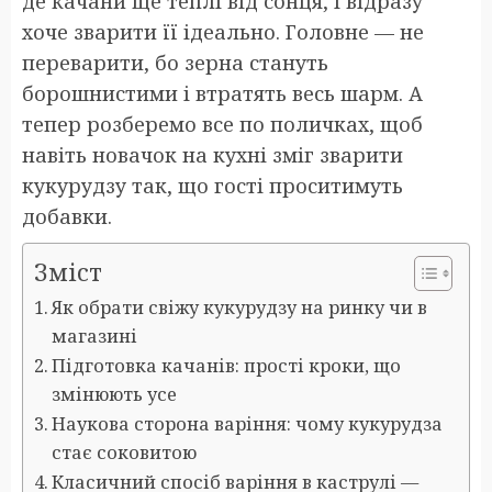
де качани ще теплі від сонця, і відразу
хоче зварити її ідеально. Головне — не
переварити, бо зерна стануть
борошнистими і втратять весь шарм. А
тепер розберемо все по поличках, щоб
навіть новачок на кухні зміг зварити
кукурудзу так, що гості проситимуть
добавки.
Зміст
Як обрати свіжу кукурудзу на ринку чи в
магазині
Підготовка качанів: прості кроки, що
змінюють усе
Наукова сторона варіння: чому кукурудза
стає соковитою
Класичний спосіб варіння в каструлі —