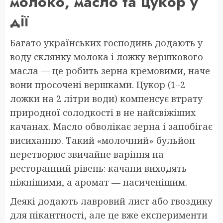
молоко, масло та цукор у
дії
Багато українських господинь додають у
воду склянку молока і ложку вершкового
масла — це робить зерна кремовими, наче
вони просочені вершками. Цукор (1–2
ложки на 2 літри води) компенсує втрату
природної солодкості в не найсвіжіших
качанах. Масло обволікає зерна і запобігає
висиханню. Такий «молочний» бульйон
перетворює звичайне варіння на
ресторанний рівень: качани виходять
ніжнішими, а аромат — насиченішим.
Деякі додають лавровий лист або гвоздику
для пікантності, але це вже експерименти