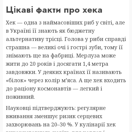
Цікаві факти про хека
Хек — одна з наймасовіших риб у світі, але
в Україні її знають як бюджетну
альтернативу трісці. Голова у риби справді
страшна — великі очі і гострі зуби, тому її
знімають ще на фабриці. Мерлуза може
жити до 20 років і досягати 1,4 метра
завдовжки. У деяких країнах її називають
«білок» через колір м’яса. А ще хек входить
до раціону космонавтів — легкий і
поживний.
Науковці підтверджують: регулярне
вживання зменшує ризик серцевих
захворювань на 20–30 %. У кулінарії хек