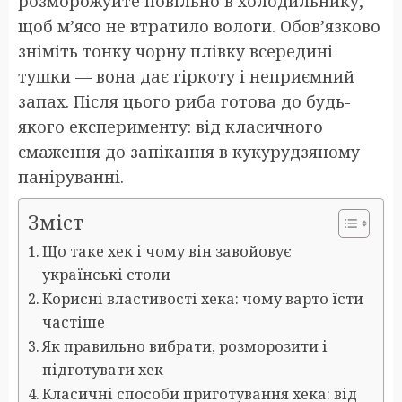
розморожуйте повільно в холодильнику,
щоб м’ясо не втратило вологи. Обов’язково
зніміть тонку чорну плівку всередині
тушки — вона дає гіркоту і неприємний
запах. Після цього риба готова до будь-
якого експерименту: від класичного
смаження до запікання в кукурудзяному
паніруванні.
Зміст
Що таке хек і чому він завойовує
українські столи
Корисні властивості хека: чому варто їсти
частіше
Як правильно вибрати, розморозити і
підготувати хек
Класичні способи приготування хека: від