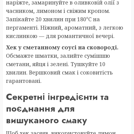
наріжте, замаринуйте в оливковій олії з
часником, лимоном і свіжим кропом.
Запікайте 20 хвилин при 180°C на
пергаменті. Ніжний, ароматний, з легкою
кислинкою — для романтичної вечері.
Хек у сметанному соусі на сковороді.
Обсмажте шматки, залийте сумішшю
сметани, яйця і зелені. Тушкуйте 10
хвилин. Вершковий смак і соковитість
гарантовані.
Секретні інгредієнти та
поєднання для
вишуканого смаку
Щоб хек засяяв, використовуйте лимон,