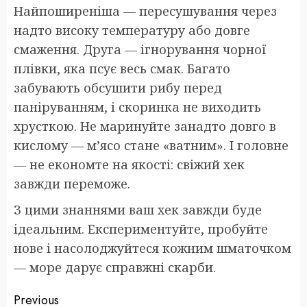
Найпоширеніша — пересушування через
надто високу температуру або довге
смаження. Друга — ігнорування чорної
плівки, яка псує весь смак. Багато
забувають обсушити рибу перед
паніруванням, і скоринка не виходить
хрусткою. Не маринуйте занадто довго в
кислому — м’ясо стане «ватним». І головне
— не економте на якості: свіжий хек
завжди переможе.
З цими знаннями ваш хек завжди буде
ідеальним. Експериментуйте, пробуйте
нове і насолоджуйтеся кожним шматочком
— море дарує справжні скарби.
Post
Previous