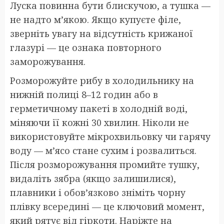
Луска повинна бути блискучою, а тушка —
не надто м’якою. Якщо купуєте філе,
зверніть увагу на відсутність крижаної
глазурі — це ознака повторного
заморожування.
Розморожуйте рибу в холодильнику на
нижній полиці 8–12 годин або в
герметичному пакеті в холодній воді,
міняючи її кожні 30 хвилин. Ніколи не
використовуйте мікрохвильовку чи гарячу
воду — м’ясо стане сухим і розвалиться.
Після розморожування промийте тушку,
видаліть зябра (якщо залишилися),
плавники і обов’язково зніміть чорну
плівку всередині — це ключовий момент,
який рятує від гіркоти. Наріжте на