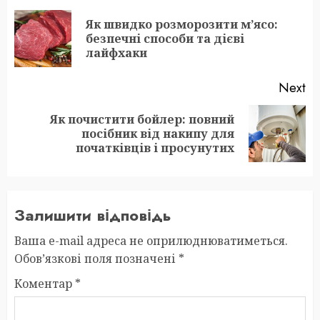
navigation
Як швидко розморозити м’ясо:
Pr
безпечні способи та дієві
po
лайфхаки
Next
Як почистити бойлер: повний
Next
посібник від накипу для
post:
початківців і просунутих
Залишити відповідь
Ваша e-mail адреса не оприлюднюватиметься.
Обов’язкові поля позначені
*
Коментар
*