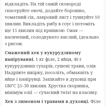
відкладіть. На тій самій сковороді
спасеруйте овочі, додайте борошно,
томатний сік, лавровий лист і тушкуйте 10
хвилин. Викладіть рибу в соус і потоміть
ще 15 хвилин під кришкою. Смак —
насичений, солодкувато-кислий, ідеально
з рисом.
Смажений хек у кукурудзяному
паніруванні.
1 кг філе, 2 яйця, 40 г
кукурудзяних сухарів, сушені трави, олія.
Надріжте шкірку, посоліть, обмакніть у
яйце і панірувці. Запікайте в духовці при
180°C 25–30 хвилин. Хрустка скоринка,
мінімум олії — сучасний twist на класику.
Хек з лимоном і травами в духовці.
Філе