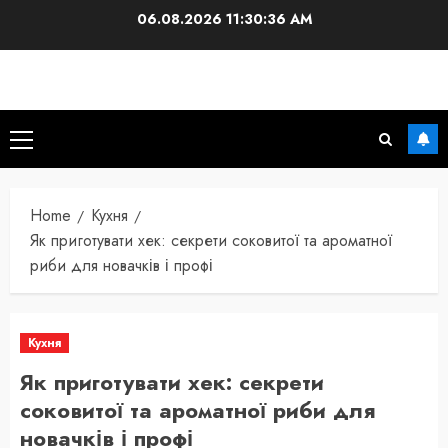
Skip
06.08.2026
11:30:37 AM
to
content
Primary
Menu
Home
Кухня
Як приготувати хек: секрети соковитої та ароматної
риби для новачків і профі
Кухня
Як приготувати хек: секрети
соковитої та ароматної риби для
новачків і профі