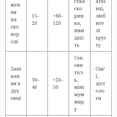
стка
аткі
жен
ско
вці,
ня
15–
+80–
рин
люб
на
20
120
ка,
ите
ско
шви
лі
вор
дкіс
хрус
оді
ть
ту
Сок
ови
Запі
Сім’
тіст
кан
ї,
30–
+20–
ь,
ня в
дієт
40
50
міні
дух
оло
мум
овці
ги
жир
у