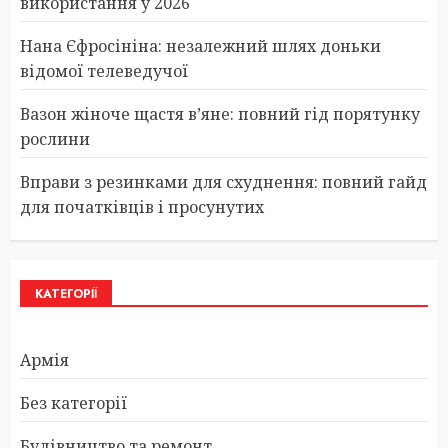
використання у 2026
Нана Єфросініна: незалежний шлях доньки
відомої телеведучої
Вазон жіноче щастя в’яне: повний гід порятунку
рослини
Вправи з резинками для схуднення: повний гайд
для початківців і просунутих
КАТЕГОРІЇ
Армія
Без категорії
Будівництво та ремонт