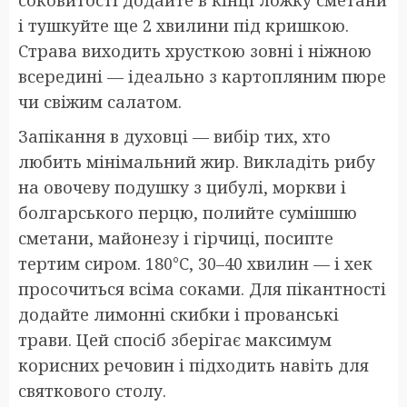
соковитості додайте в кінці ложку сметани
і тушкуйте ще 2 хвилини під кришкою.
Страва виходить хрусткою зовні і ніжною
всередині — ідеально з картопляним пюре
чи свіжим салатом.
Запікання в духовці — вибір тих, хто
любить мінімальний жир. Викладіть рибу
на овочеву подушку з цибулі, моркви і
болгарського перцю, полийте сумішшю
сметани, майонезу і гірчиці, посипте
тертим сиром. 180°C, 30–40 хвилин — і хек
просочиться всіма соками. Для пікантності
додайте лимонні скибки і прованські
трави. Цей спосіб зберігає максимум
корисних речовин і підходить навіть для
святкового столу.