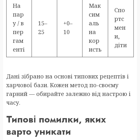
На
Мак
Спо
пар
сим
ртс
у / в
15–
+0–
аль
мен
пер
25
10
на
и,
гам
кор
діти
енті
исть
Дані зібрано на основі типових рецептів і
харчової бази. Кожен метод по-своєму
гарний — обирайте залежно від настрою і
часу.
Типові помилки, яких
варто уникати