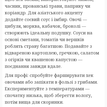
часник, прованські трави, паприку чи
коріандр. Для азіатського акценту
додайте соєвий соус і імбир. Овочі —
цибуля, морква, кабачок, броколі —
створюють ідеальну подушку. Соуси на
основі сметани, томатів чи вершків
роблять страву багатшою. Подавайте з
відвареною картоплею, гречкою, салатом
з огірків чи квашеною капустою —
поєднання завжди вдале.
Для профі: спробуйте фарширувати хек
овочами або запікати в фользі з грибами.
Експериментуйте з температурами —
спочатку низька, щоб зберегти вологу,
потім вища для скоринки.