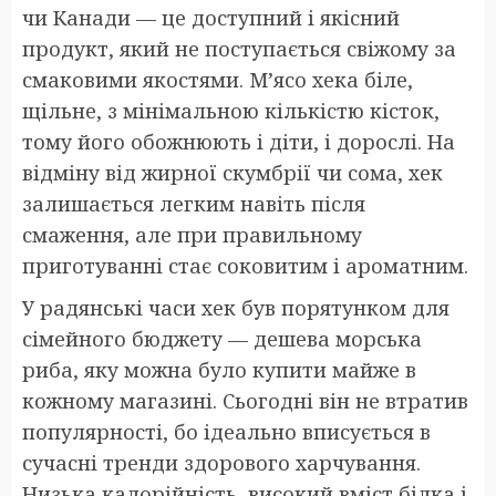
чи Канади — це доступний і якісний
продукт, який не поступається свіжому за
смаковими якостями. М’ясо хека біле,
щільне, з мінімальною кількістю кісток,
тому його обожнюють і діти, і дорослі. На
відміну від жирної скумбрії чи сома, хек
залишається легким навіть після
смаження, але при правильному
приготуванні стає соковитим і ароматним.
У радянські часи хек був порятунком для
сімейного бюджету — дешева морська
риба, яку можна було купити майже в
кожному магазині. Сьогодні він не втратив
популярності, бо ідеально вписується в
сучасні тренди здорового харчування.
Низька калорійність, високий вміст білка і