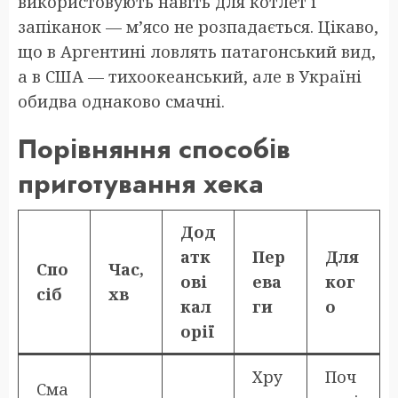
використовують навіть для котлет і
запіканок — м’ясо не розпадається. Цікаво,
що в Аргентині ловлять патагонський вид,
а в США — тихоокеанський, але в Україні
обидва однаково смачні.
Порівняння способів
приготування хека
Дод
атк
Пер
Для
Спо
Час,
ові
ева
ког
сіб
хв
кал
ги
о
орії
Хру
Поч
Сма