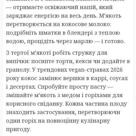
— отримаєте освіжаючий напій, який
заряджає енергією на весь день. М’якоть
перетворюється на кокосове молоко:
подрібніть шматки в блендері з теплою
водою, процідіть через марлю — і готово.
З тертої м’якоті робіть стружку для
випічки: посипте торти, кекси чи додайте в
гранолу. У трендових vegan-стравах 2026
року кокос замінює вершки в каррі, соусах
і десертах. Спробуйте просту пасту —
змішайте м’якоть з медом і горіхами для
корисного сніданку. Кожна частина плоду
знаходить застосування, перетворюючи
один горіх на повноцінну кулінарну
пригоду.