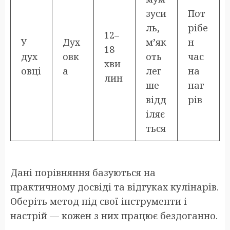
зуси
Пот
ль,
рібе
12–
У
Дух
м’як
н
18
дух
овк
оть
час
хви
овці
а
лег
на
лин
ше
наг
відд
рів
іляє
ться
Дані порівняння базуються на
практичному досвіді та відгуках кулінарів.
Оберіть метод під свої інструменти і
настрій — кожен з них працює бездоганно.