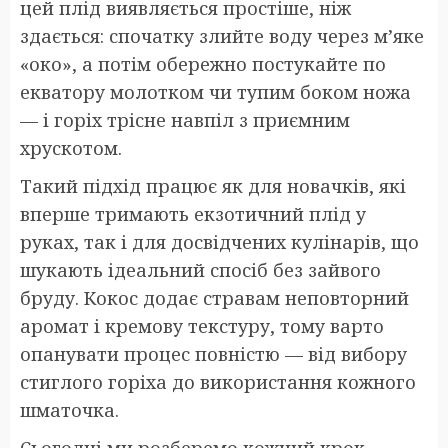
цей плід виявляється простіше, ніж
здається: спочатку злийте воду через м’яке
«око», а потім обережно постукайте по
екватору молотком чи тупим боком ножа
— і горіх трісне навпіл з приємним
хрускотом.
Такий підхід працює як для новачків, які
вперше тримають екзотичний плід у
руках, так і для досвідчених кулінарів, що
шукають ідеальний спосіб без зайвого
бруду. Кокос додає стравам неповторний
аромат і кремову текстуру, тому варто
опанувати процес повністю — від вибору
стиглого горіха до використання кожного
шматочка.