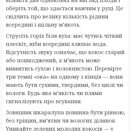
візьміть два однакових на вигляд плоди і
оберіть той, що здається важчим у руці. Це
свідчить про велику кількість рідини
всередині і щільну м’якоть.
Струсіть горіх біля вуха: має чутись чіткий
плескіт, ніби всередині хлюпає вода.
Відсутність звуку означає, що кокос старий
або пошкоджений, а м’якоть може
виявитись сухою і волокнистою. Перевірте
три темні «ока» на одному з кінців — вони
мають бути сухими, твердими, без цвілі чи
вологи. Будь-яка м’якість чи плями
сигналізують про псування.
Зовнішня шкаралупа повинна бути рівною,
без тріщин, вм’ятин чи вологих ділянок.
Уникайте зелених молодих кокосів — у