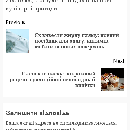
захоплює, а результат надихає на нові
кулінарні пригоди.
Post
Previous
navigation
Як вивести жирну пляму: повний
Pr
посібник для одягу, килимів,
po
меблів та інших поверхонь
Next
Як спекти паску: покроковий
Next
рецепт традиційної великодньої
post:
випічки
Залишити відповідь
Ваша e-mail адреса не оприлюднюватиметься.