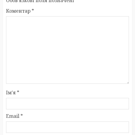
Обов’язкові поля позначені
*
Коментар
*
Ім'я
*
Email
*