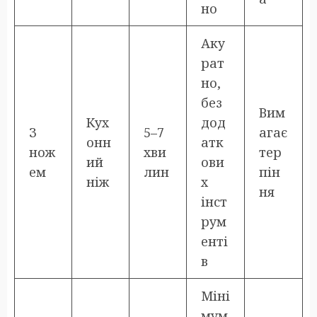
но
Аку
рат
но,
без
Вим
Кух
дод
З
5–7
агає
онн
атк
нож
хви
тер
ий
ови
ем
лин
пін
ніж
х
ня
інст
рум
енті
в
Міні
мум