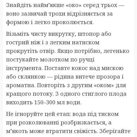
Знайдіть найм’якше «око» серед трьох —
воно зазвичай трохи відрізняється за
формою і легко проколюється.
Візьміть чисту викрутку, штопор або
гострий ніж і з легким натиском
прокрутіть отвір. Якщо потрібно, легенько
постукайте молотком по ручці
інструмента. Поставте кокос над мискою
або склянкою — рідина витече прозора і
ароматна. Повторіть з другим «оком» для
кращого потоку. З одного стиглого плода
виходить 150–300 мл води.
Не ігноруйте цей етап: вода під тиском
при розколюванні розбризкається, а
м’якоть може втратити свіжість. Зберігайте