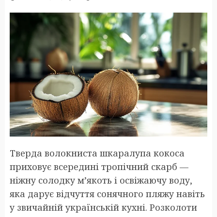
Тверда волокниста шкаралупа кокоса
приховує всередині тропічний скарб —
ніжну солодку м’якоть і освіжаючу воду,
яка дарує відчуття сонячного пляжу навіть
у звичайній українській кухні. Розколоти