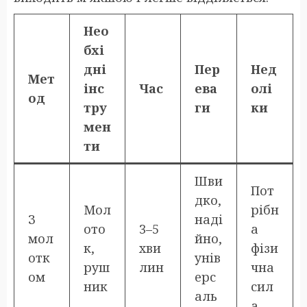
Нео
бхі
дні
Пер
Нед
Мет
інс
Час
ева
олі
од
тру
ги
ки
мен
ти
Шви
Пот
дко,
Мол
рібн
З
наді
ото
3–5
а
мол
йно,
к,
хви
фізи
отк
унів
руш
лин
чна
ом
ерс
ник
сил
аль
а