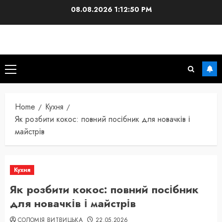
Skip
08.08.2026
1:12:52 PM
to
content
Primary
Menu
Home
Кухня
Як розбити кокос: повний посібник для новачків і
майстрів
Кухня
Як розбити кокос: повний посібник
для новачків і майстрів
СОЛОМІЯ ВИТВИЦЬКА
22.05.2026