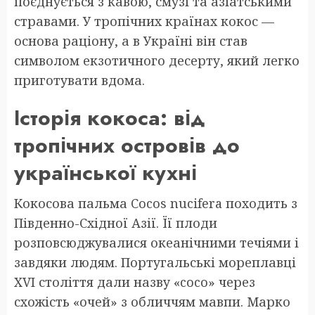
поєднується з кавою, смузі та азіатськими
стравами. У тропічних країнах кокос —
основа раціону, а в Україні він став
символом екзотичного десерту, який легко
приготувати вдома.
Історія кокоса: від
тропічних островів до
української кухні
Кокосова пальма Cocos nucifera походить з
Південно-Східної Азії. Її плоди
розповсюджувалися океанічними течіями і
завдяки людям. Португальські мореплавці
XVI століття дали назву «coco» через
схожість «очей» з обличчям мавпи. Марко