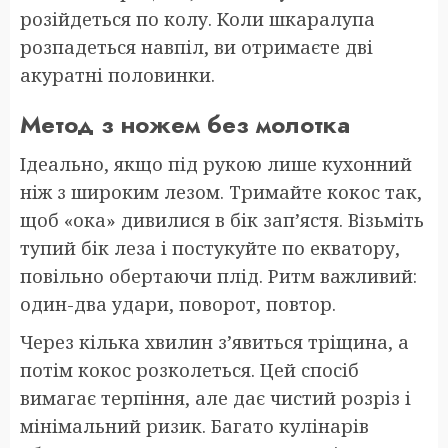
розійдеться по колу. Коли шкаралупа
розпадеться навпіл, ви отримаєте дві
акуратні половинки.
Метод з ножем без молотка
Ідеально, якщо під рукою лише кухонний
ніж з широким лезом. Тримайте кокос так,
щоб «ока» дивилися в бік зап’ястя. Візьміть
тупий бік леза і постукуйте по екватору,
повільно обертаючи плід. Ритм важливий:
один-два удари, поворот, повтор.
Через кілька хвилин з’явиться тріщина, а
потім кокос розколеться. Цей спосіб
вимагає терпіння, але дає чистий розріз і
мінімальний ризик. Багато кулінарів