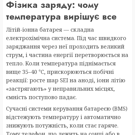
Фізика заряду: чому
температура вирішує все
Літій-іонна батарея — складна
електрохімічна система. Під час швидкого
заряджання через неї проходить великий
струм, і частина енергії перетворюється на
тепло. Коли температура піднімається
вище 35–40 °C, прискорюються побічні
реакції: росте шар SEI на аноді, іони літію
«застрягають» у неправильних місцях,
ємність поступово падає.
Сучасні системи керування батареєю (BMS)
відстежують температуру і автоматично
знижують потужність, коли стає гаряче.
Тому телефон, що лежить на сонці або в