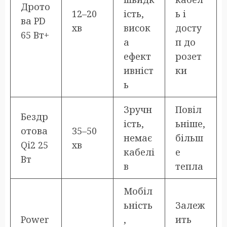
Дрото
12–20
ість,
ь і
ва PD
хв
висок
досту
65 Вт+
а
п до
ефект
розет
ивніст
ки
ь
Зручн
Повіл
Бездр
ість,
ьніше,
отова
35–50
немає
більш
Qi2 25
хв
кабелі
е
Вт
в
тепла
Мобіл
ьність
Залеж
Power
,
ить