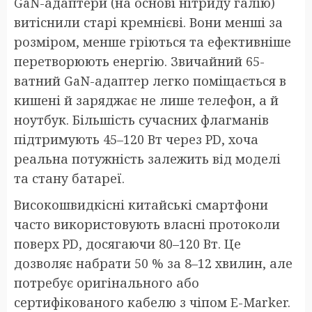
GaN-адаптери (на основі нітриду галію)
витіснили старі кремнієві. Вони менші за
розміром, менше гріються та ефективніше
перетворюють енергію. Звичайний 65-
ватний GaN-адаптер легко поміщається в
кишені й заряджає не лише телефон, а й
ноутбук. Більшість сучасних флагманів
підтримують 45–120 Вт через PD, хоча
реальна потужність залежить від моделі
та стану батареї.
Високошвидкісні китайські смартфони
часто використовують власні протоколи
поверх PD, досягаючи 80–120 Вт. Це
дозволяє набрати 50 % за 8–12 хвилин, але
потребує оригінального або
сертифікованого кабелю з чіпом E-Marker.