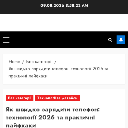
Skip
09.08.2026
8:58:23 AM
to
content
Primary
Menu
Home
Без категорії
Як швидко зарядити телефон: технології 2026 та
практичні лайфхаки
Без категорії
Технології та девайси
Як швидко зарядити телефон:
технології 2026 та практичні
лайфхаки