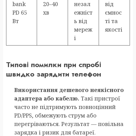
bank
20–40
незал
від
PD 65
хв
ежніст
ємнос
Вт
ь від
ті та
мереж
якості
і
Типові помилки при спробі
швидко зарядити телефон
Використання дешевого неякісного
адаптера або кабелю.
Такі пристрої
часто не підтримують повноцінний
PD/PPS, обмежують струм або
перегріваються. Результат — повільна
зарядка і ризик для батареї.