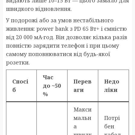
видають лише 10–15 Вт — цього замало для
швидкого відновлення.
У подорожі або за умов нестабільного
живлення: power bank з PD 65 Вт+ і ємністю
від 20 000 мА·год. Він дозволяє кілька разів
повністю зарядити телефон і при цьому
самому поповнюватися від будь-якої
розетки.
Час
Спосі
Перев
Недо
до ~50
б
аги
ліки
%
Макси
мальн
Потрі
а
бен
швидк
кабел