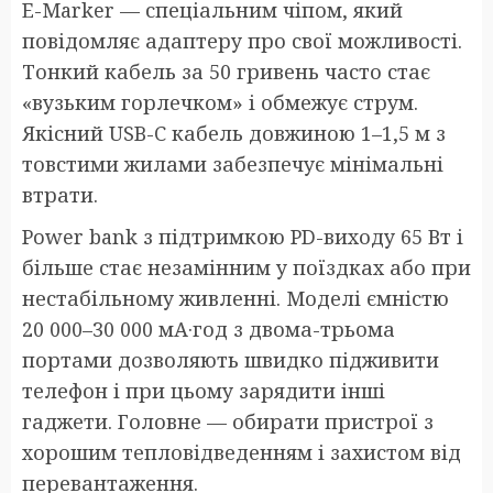
E-Marker — спеціальним чіпом, який
повідомляє адаптеру про свої можливості.
Тонкий кабель за 50 гривень часто стає
«вузьким горлечком» і обмежує струм.
Якісний USB-C кабель довжиною 1–1,5 м з
товстими жилами забезпечує мінімальні
втрати.
Power bank з підтримкою PD-виходу 65 Вт і
більше стає незамінним у поїздках або при
нестабільному живленні. Моделі ємністю
20 000–30 000 мА·год з двома-трьома
портами дозволяють швидко підживити
телефон і при цьому зарядити інші
гаджети. Головне — обирати пристрої з
хорошим тепловідведенням і захистом від
перевантаження.