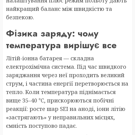
налаштування плюс режим польоту дають
найкращий баланс між швидкістю та
безпекою.
Фізика заряду: чому
температура вирішує все
Літій-іонна батарея — складна
електрохімічна система. Під час швидкого
заряджання через неї проходить великий
струм, і частина енергії перетворюється на
тепло. Коли температура піднімається
вище 35–40 °C, прискорюються побічні
реакції: росте шар SEI на аноді, іони літію
«застрягають» у неправильних місцях,
ємність поступово падає.