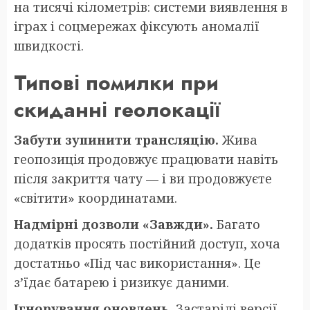
на тисячі кілометрів: системи виявлення в
іграх і соцмережах фіксують аномалії
швидкості.
Типові помилки при
скиданні геолокації
Забути зупинити трансляцію.
Жива
геопозиція продовжує працювати навіть
після закриття чату — і ви продовжуєте
«світити» координатами.
Надмірні дозволи «Завжди».
Багато
додатків просять постійний доступ, хоча
достатньо «Під час використання». Це
з’їдає батарею і ризикує даними.
Ігнорування оновлень.
Застарілі версії