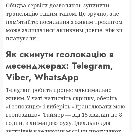
Обидва сервіси дозволяють зупинити
трансляцію одним тапом. Це зручно, але
пам’ятайте: посилання з живим трекінгом
може залишатися активним довше, ніж ви
планували.
Як скинути геолокацію в
месенджерах: Telegram,
Viber, WhatsApp
Telegram робить процес максимально
живим. У чаті натисніть скріпку, оберіть
«Геопозиція» і виберіть «Транслювати мою
геопозицію». Таймер — від 15 хвилин до 8
годин, з анімацією руху. Ідеально для
зустрічей у великому місті чи прогулянок.