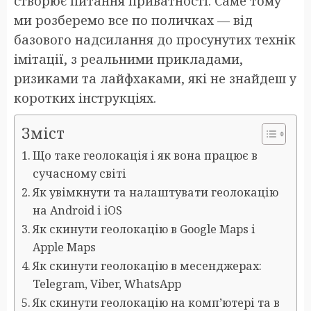
створює питання приватності. Саме тому
ми розберемо все по поличках — від
базового надсилання до просунутих технік
імітації, з реальними прикладами,
ризиками та лайфхаками, які не знайдеш у
коротких інструкціях.
Зміст
Що таке геолокація і як вона працює в
сучасному світі
Як увімкнути та налаштувати геолокацію
на Android і iOS
Як скинути геолокацію в Google Maps і
Apple Maps
Як скинути геолокацію в месенджерах:
Telegram, Viber, WhatsApp
Як скинути геолокацію на комп’ютері та в