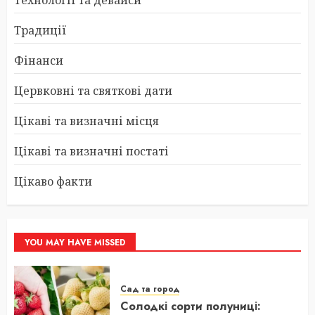
Технології та девайси
Традиції
Фінанси
Цервковні та святкові дати
Цікаві та визначні місця
Цікаві та визначні постаті
Цікаво факти
YOU MAY HAVE MISSED
Сад та город
Солодкі сорти полуниці: