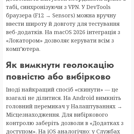
табі, синхронізуючи з VPN. У DevTools
браузера (F12 → Sensors) можна вручну
ввести широту й довготу для тестування
веб-додатків. На macOS 2026 інтеграція з
«Локатором» дозволяє керувати всім з
комп’ютера.
Як вимкнути геолокацію
повністю або вибірково
Іноді найкращий спосіб «скинути» — це
взагалі не ділитися. На Android вимкніть
головний перемикач у Налаштуваннях →
Місцезнаходження. Для вибіркового
контролю заберіть дозволи в «Додатках з
доступом». На iOS аналогічно: у Службах