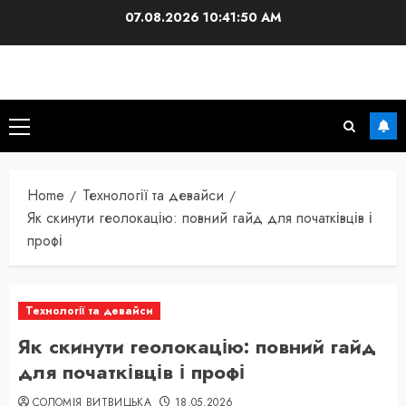
Skip
07.08.2026
10:41:51 AM
to
content
Primary
Menu
Home
Технології та девайси
Як скинути геолокацію: повний гайд для початківців і
профі
Технології та девайси
Як скинути геолокацію: повний гайд
для початківців і профі
СОЛОМІЯ ВИТВИЦЬКА
18.05.2026