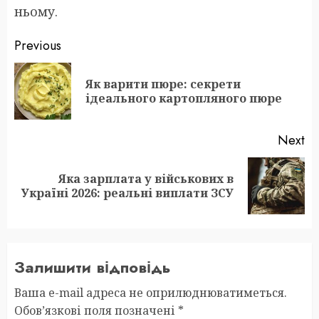
ньому.
Post
Previous
navigation
Як варити пюре: секрети
Pr
ідеального картопляного пюре
po
Next
Яка зарплата у військових в
Next
Україні 2026: реальні виплати ЗСУ
post:
Залишити відповідь
Ваша e-mail адреса не оприлюднюватиметься.
Обов’язкові поля позначені
*