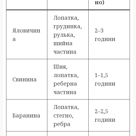
но)
Лопатка,
грудинка,
Яловичин
2–3
рулька,
а
години
шийна
частина
Шия,
лопатка,
1–1,5
Свинина
реберна
години
частина
Лопатка,
2–2,5
Баранина
стегно,
години
ребра