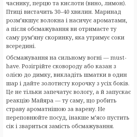
часнику, перцю та кислоти (вино, лимон).
Птиці вистачить 30–40 хвилин. Маринад
розм’якшує волокна і насичує ароматами,
а після обсмажування ви отримаєте ту
саму рум’яну скоринку, яка утримує соки
всередині.
Обсмажування на сильному вогні — must-
have. Розігрійте сковороду або казан з
олією до димку, викладіть шматки в один
шар і дайте золотисту корочку з усіх боків.
Це не тільки запечатує вологу, а й запускає
реакцію Майяра — ту саму, що робить
страву ароматнішою за варену. Не
переповнюйте посуд, інакше м’ясо пустить
сік і звариться замість обсмажування.