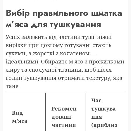
Вибір правильного шматка
м’яса для тушкування
Успіх залежить від частини туші: ніжні
вирізки при довгому готуванні стають
сухими, а жорсткі з колагеном —
ідеальними. Обирайте м’ясо з прожилками
жиру та сполучної тканини, щоб після
годин тушкування отримати текстуру, яка
тане.
Час
Рекомен
тушкува
Вид
довані
ння
м’яса
частини
(приблиз