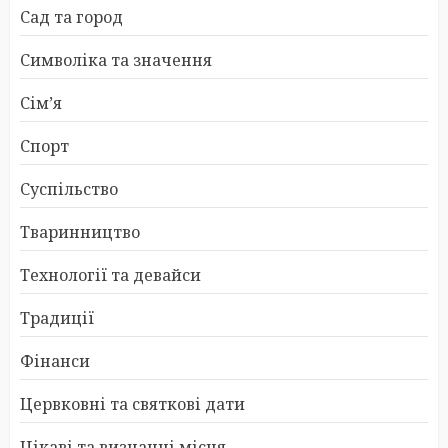
Сад та город
Символіка та значення
Сім’я
Спорт
Суспільство
Тваринництво
Технології та девайси
Традиції
Фінанси
Цервковні та святкові дати
Цікаві та визначні місця