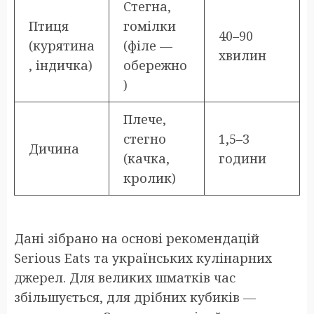
Стегна,
Птиця
гомілки
40–90
(курятина
(філе —
хвилин
, індичка)
обережно
)
Плече,
стегно
1,5–3
Дичина
(качка,
години
кролик)
Дані зібрано на основі рекомендацій
Serious Eats та українських кулінарних
джерел. Для великих шматків час
збільшується, для дрібних кубиків —