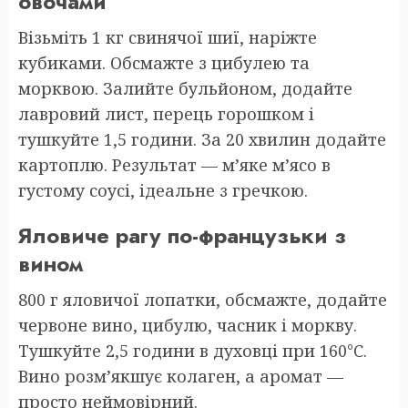
овочами
Візьміть 1 кг свинячої шиї, наріжте
кубиками. Обсмажте з цибулею та
морквою. Залийте бульйоном, додайте
лавровий лист, перець горошком і
тушкуйте 1,5 години. За 20 хвилин додайте
картоплю. Результат — м’яке м’ясо в
густому соусі, ідеальне з гречкою.
Яловиче рагу по-французьки з
вином
800 г яловичої лопатки, обсмажте, додайте
червоне вино, цибулю, часник і моркву.
Тушкуйте 2,5 години в духовці при 160°C.
Вино розм’якшує колаген, а аромат —
просто неймовірний.