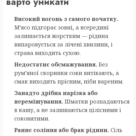
варто уникати
Високий вогонь з самого початку.
М’ясо підгорає зовні, а всередині
залишається жорстким — рідина
випаровується за лічені хвилини, і
страва виходить сухою.
Недостатнє обсмажування.
Без
рум’яної скоринки соки витікають, а
смак виходить прісним, ніби вареним.
Занадто дрібна нарізка або
перемішування.
Шматки розпадаються
в кашу, а не залишаються цілісними і
соковитими.
Раннє соління або брак рідини.
Сіль