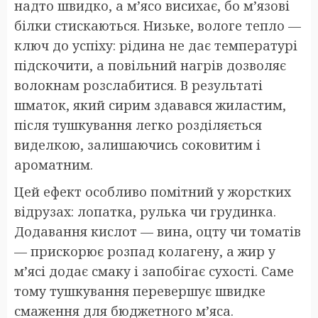
надто швидко, а м’ясо висихає, бо м’язові
білки стискаються. Низьке, вологе тепло —
ключ до успіху: рідина не дає температурі
підскочити, а повільний нагрів дозволяє
волокнам розслабитися. В результаті
шматок, який сирим здавався жиластим,
після тушкування легко розділяється
виделкою, залишаючись соковитим і
ароматним.
Цей ефект особливо помітний у жорстких
відрузах: лопатка, рулька чи грудинка.
Додавання кислот — вина, оцту чи томатів
— прискорює розпад колагену, а жир у
м’ясі додає смаку і запобігає сухості. Саме
тому тушкування перевершує швидке
смаження для бюджетного м’яса.