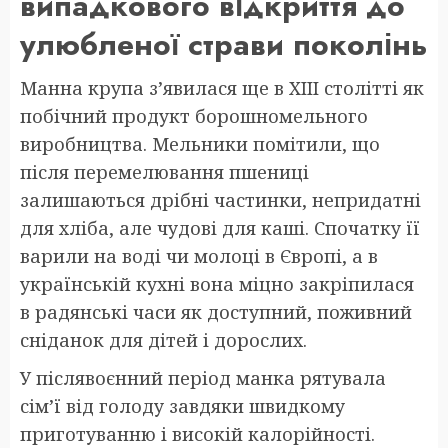
випадкового відкриття до
улюбленої страви поколінь
Манна крупа з’явилася ще в XIII столітті як
побічний продукт борошномельного
виробництва. Мельники помітили, що
після перемелювання пшениці
залишаються дрібні частинки, непридатні
для хліба, але чудові для каші. Спочатку її
варили на воді чи молоці в Європі, а в
українській кухні вона міцно закріпилася
в радянські часи як доступний, поживний
сніданок для дітей і дорослих.
У післявоєнний період манка рятувала
сім’ї від голоду завдяки швидкому
приготуванню і високій калорійності.