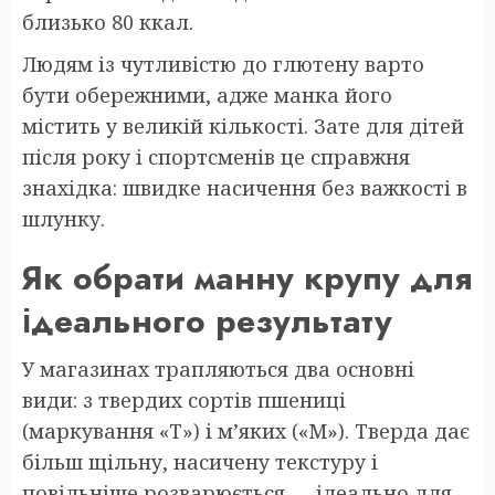
близько 80 ккал.
Людям із чутливістю до глютену варто
бути обережними, адже манка його
містить у великій кількості. Зате для дітей
після року і спортсменів це справжня
знахідка: швидке насичення без важкості в
шлунку.
Як обрати манну крупу для
ідеального результату
У магазинах трапляються два основні
види: з твердих сортів пшениці
(маркування «Т») і м’яких («М»). Тверда дає
більш щільну, насичену текстуру і
повільніше розварюється — ідеально для