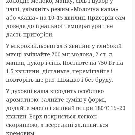
холодне молоко, манку, сіль і цукор у
чаші, увімкніть режим «Молочна каша»
або «Каша» на 10–15 хвилин. Пристрій сам
доведе до ідеальної температури і не
дасть пригоріти.
У мікрохвильовці за 5 хвилин: у глибокій
мисці змішайте 200 мл молока, 2 ст. л.
манки, цукор і сіль. Поставте на 750 Вт на
1,5 хвилини, дістаньте, перемішайте і
повторіть ще раз. Швидко і без бруду.
У духовці каша виходить особливо
ароматною: залийте суміш у формі,
додайте масло і запікайте при 180°C 15–20
хвилин. Верх покриється легкою
скоринкою, а всередині залишиться
кремовим.