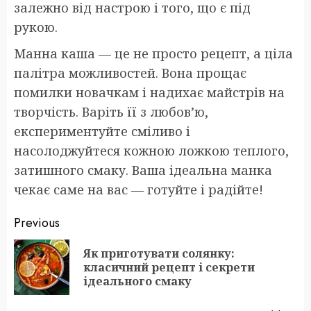
залежно від настрою і того, що є під
рукою.
Манна каша — це не просто рецепт, а ціла
палітра можливостей. Вона прощає
помилки новачкам і надихає майстрів на
творчість. Варіть її з любов’ю,
експериментуйте сміливо і
насолоджуйтеся кожною ложкою теплого,
затишного смаку. Ваша ідеальна манка
чекає саме на вас — готуйте і радійте!
Post
Previous
navigation
Як приготувати солянку:
Pr
класичний рецепт і секрети
po
ідеального смаку