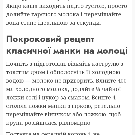
Якщо каша виходить надто густою, просто
долийте гарячого молока і перемішайте —
вона стане ідеальною за секунди.
Покроковий рецепт
класичної манки на молоці
Почніть з підготовки: візьміть каструлю з
товстим дном і обполосніть її холодною
водою — молоко не пригорить. Влийте 400
мл холодного молока, додайте ¼ чайної
ложки солі і цукор за смаком. Всипте 4
столові ложки манки з гіркою, ретельно
перемішайте віничком або ложкою, щоб
крупа розійшлася рівномірно.
Поставте на середній вогонь і, не