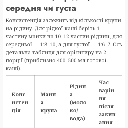
середня чи густа
Консистенція залежить від кількості крупи
на рідину. Для рідкої каші беріть 1
частину манки на 10–12 частин рідини, для
середньої — 1:8–10, а для густої — 1:6–7. Ось
детальна таблиця для орієнтиру на 2
порції (приблизно 400–500 мл готової
каші).
Час
Рідин
варін
Конс
Манн
а
ня
истен
а
(моло
після
ція
крупа
ко/
закип
вода)
ання