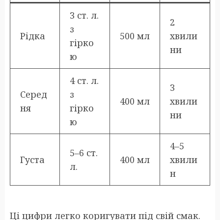
3 ст. л.
2
з
Рідка
500 мл
хвили
гірко
ни
ю
4 ст. л.
3
Серед
з
400 мл
хвили
ня
гірко
ни
ю
4–5
5–6 ст.
Густа
400 мл
хвили
л.
н
Ці цифри легко коригувати під свій смак.