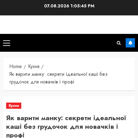
Skip
07.08.2026
1:05:46 PM
to
content
Primary
Menu
Home
Кухня
Як варити манку: секрети ідеальної каші без
грудочок для новачків і профі
Кухня
Як варити манку: секрети ідеальної
каші без грудочок для новачків і
профі