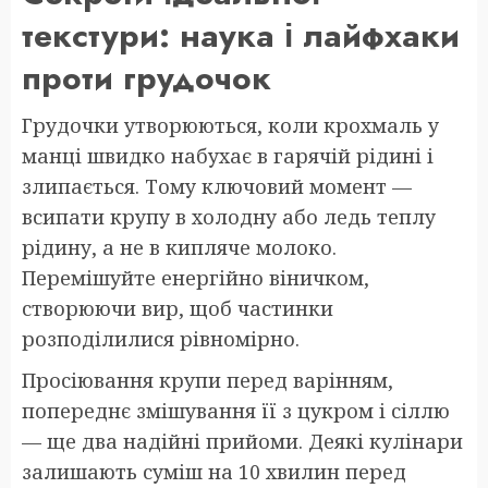
текстури: наука і лайфхаки
проти грудочок
Грудочки утворюються, коли крохмаль у
манці швидко набухає в гарячій рідині і
злипається. Тому ключовий момент —
всипати крупу в холодну або ледь теплу
рідину, а не в кипляче молоко.
Перемішуйте енергійно віничком,
створюючи вир, щоб частинки
розподілилися рівномірно.
Просіювання крупи перед варінням,
попереднє змішування її з цукром і сіллю
— ще два надійні прийоми. Деякі кулінари
залишають суміш на 10 хвилин перед