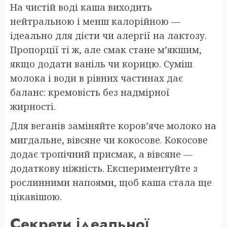
На чистій воді каша виходить
нейтральною і менш калорійною —
ідеально для дієти чи алергії на лактозу.
Пропорції ті ж, але смак стане м’якшим,
якщо додати ваніль чи корицю. Суміш
молока і води в рівних частинах дає
баланс: кремовість без надмірної
жирності.
Для веганів заміняйте коров’яче молоко на
мигдальне, вівсяне чи кокосове. Кокосове
додає тропічний присмак, а вівсяне —
додаткову ніжність. Експериментуйте з
рослинними напоями, щоб каша стала ще
цікавішою.
Секрети ідеальної