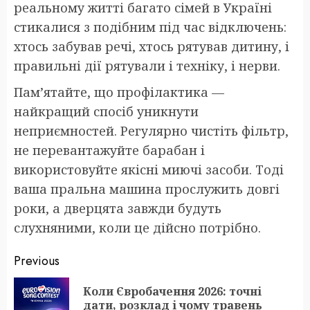
реальному житті багато сімей в Україні
стикалися з подібним під час відключень:
хтось забував речі, хтось рятував дитину, і
правильні дії рятували і техніку, і нерви.
Пам’ятайте, що профілактика —
найкращий спосіб уникнути
неприємностей. Регулярно чистіть фільтр,
не перевантажуйте барабан і
використовуйте якісні миючі засоби. Тоді
ваша пральна машина прослужить довгі
роки, а дверцята завжди будуть
слухняними, коли це дійсно потрібно.
Post
Previous
navigation
Коли Євробачення 2026: точні
Pr
дати, розклад і чому травень