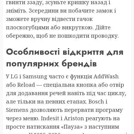
гвинти ззаду, зсуньте кришку назад і
зніміть. Зсередини ви побачите замок і
зможете вручну відвести гачок
плоскогубцями або викруткою. Дійте
обережно, щоб не пошкодити проводку.
Особливості відкриття для
популярних брендів
У LG і Samsung часто є функція AddWash
або Reload — спеціальна кнопка або отвір
для додавання речей навіть під час циклу,
але тільки на певних етапах. Bosch і
Siemens дозволяють перервати програму
через меню. Indesit і Ariston реагують на
просте натискання «Пауза» з наступним