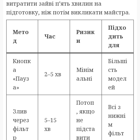
витратити зайві п’ять хвилин на
підготовку, ніж потім викликати майстра.
Підхо
Мето
Ризик
Час
дить
д
и
для
Кнопк
Більші
а
Мінім
сть
2–5 хв
«Пауз
альні
модел
а»
ей
Потоп
Всі з
Злив
, якщо
нижні
через
5–15
не
м
фільт
хв
підста
фільт
р
вити