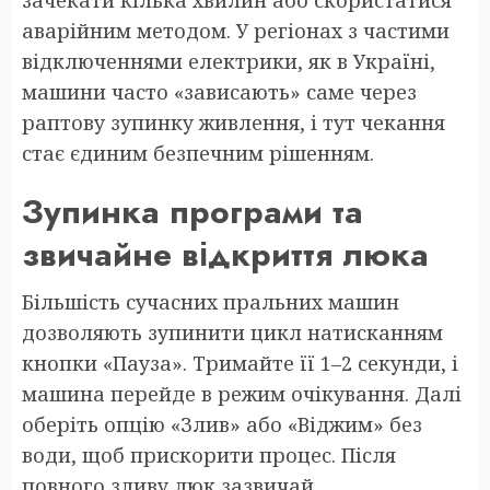
зачекати кілька хвилин або скористатися
аварійним методом. У регіонах з частими
відключеннями електрики, як в Україні,
машини часто «зависають» саме через
раптову зупинку живлення, і тут чекання
стає єдиним безпечним рішенням.
Зупинка програми та
звичайне відкриття люка
Більшість сучасних пральних машин
дозволяють зупинити цикл натисканням
кнопки «Пауза». Тримайте її 1–2 секунди, і
машина перейде в режим очікування. Далі
оберіть опцію «Злив» або «Віджим» без
води, щоб прискорити процес. Після
повного зливу люк зазвичай