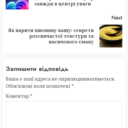
po
завжди в центрі уваги
Next
Як варити пшоняну кашу: секрети
Next
розсипчастої текстури та
post:
насиченого смаку
Залишити відповідь
Ваша e-mail адреса не оприлюднюватиметься.
Обов’язкові поля позначені
*
Коментар
*