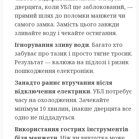
дверцята, коли УБЛ ще заблокований, —
прямий шлях до поломки манжети чи
самого замка. Замість цього завжди
зливайте воду і чекайте остигання.
Ігнорування зливу води
. Багато хто
забуває про тазик і просто тягне тросик.
Результат — калюжа на підлозі і ризик
пошкодження електроніки.
Занадто раннє втручання після
відключення електрики
. УБЛ потребує
часу на охолодження. Зачекайте
мінімум 10 хвилин, інакше дверцята все
одно не піддадуться.
Використання гострих інструментів
біля манжети
. Ніж чи викрутка може