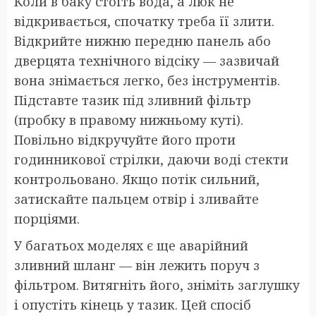
Коли в баку стоїть вода, а люк не
відкривається, спочатку треба її злити.
Відкрийте нижню передню панель або
дверцята технічного відсіку — зазвичай
вона знімається легко, без інструментів.
Підставте тазик під зливний фільтр
(пробку в правому нижньому куті).
Повільно відкручуйте його проти
годинникової стрілки, даючи воді стекти
контрольовано. Якщо потік сильний,
затискайте пальцем отвір і зливайте
порціями.
У багатьох моделях є ще аварійний
зливний шланг — він лежить поруч з
фільтром. Витягніть його, зніміть заглушку
і опустіть кінець у тазик. Цей спосіб