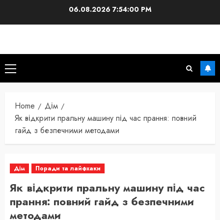
Skip
06.08.2026
7:54:02 PM
to
content
Primary
Menu
Home
Дім
Як відкрити пральну машину під час прання: повний
гайд з безпечними методами
Дім
Поради та лайфхаки
Як відкрити пральну машину під час
прання: повний гайд з безпечними
методами