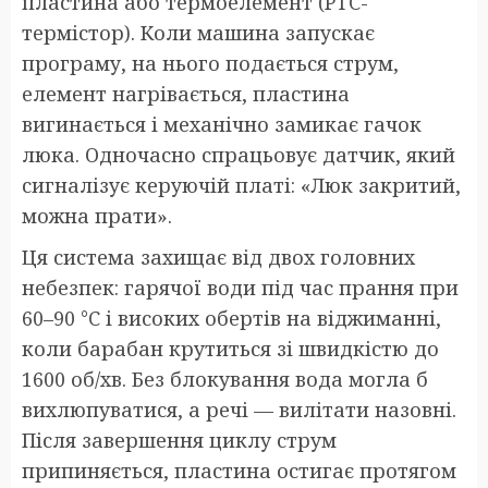
пластина або термоелемент (PTC-
термістор). Коли машина запускає
програму, на нього подається струм,
елемент нагрівається, пластина
вигинається і механічно замикає гачок
люка. Одночасно спрацьовує датчик, який
сигналізує керуючій платі: «Люк закритий,
можна прати».
Ця система захищає від двох головних
небезпек: гарячої води під час прання при
60–90 °C і високих обертів на віджиманні,
коли барабан крутиться зі швидкістю до
1600 об/хв. Без блокування вода могла б
вихлюпуватися, а речі — вилітати назовні.
Після завершення циклу струм
припиняється, пластина остигає протягом