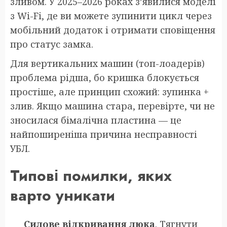
зливом. У 2025–2026 роках з’явилися моделі
з Wi-Fi, де ви можете зупинити цикл через
мобільний додаток і отримати сповіщення
про статус замка.
Для вертикальних машин (топ-лоадерів)
проблема рідша, бо кришка блокується
простіше, але принцип схожий: зупинка +
злив. Якщо машина стара, перевірте, чи не
зносилася бімалічна пластина — це
найпоширеніша причина несправності
УБЛ.
Типові помилки, яких
варто уникати
Силове відкривання люка
. Тягнути