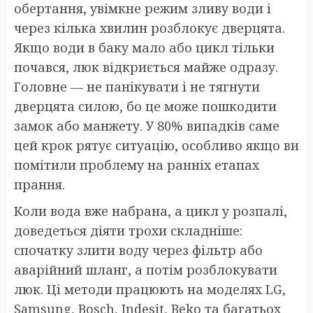
обертання, увімкне режим зливу води і
через кілька хвилин розблокує дверцята.
Якщо води в баку мало або цикл тільки
почався, люк відкриється майже одразу.
Головне — не панікувати і не тягнути
дверцята силою, бо це може пошкодити
замок або манжету. У 80% випадків саме
цей крок рятує ситуацію, особливо якщо ви
помітили проблему на ранніх етапах
прання.
Коли вода вже набрана, а цикл у розпалі,
доведеться діяти трохи складніше:
спочатку злити воду через фільтр або
аварійний шланг, а потім розблокувати
люк. Ці методи працюють на моделях LG,
Samsung, Bosch, Indesit, Beko та багатьох