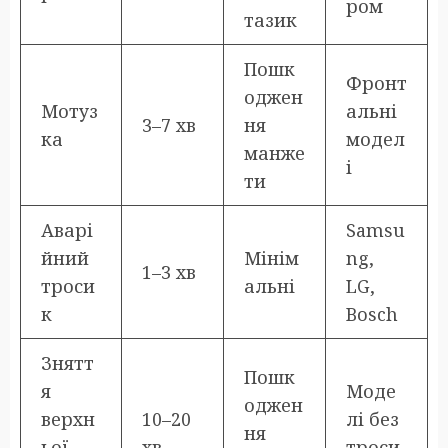
ром
тазик
Пошк
Фронт
оджен
Мотуз
альні
3–7 хв
ня
ка
модел
манже
і
ти
Аварі
Samsu
йний
Мінім
ng,
1–3 хв
троси
альні
LG,
к
Bosch
Знятт
Пошк
я
Моде
оджен
верхн
10–20
лі без
ня
ьої
хв
троси