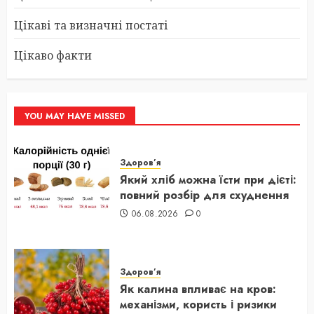
Цікаві та визначні постаті
Цікаво факти
YOU MAY HAVE MISSED
Здоров’я
Який хліб можна їсти при дієті:
повний розбір для схуднення
06.08.2026
0
Здоров’я
Як калина впливає на кров:
механізми, користь і ризики