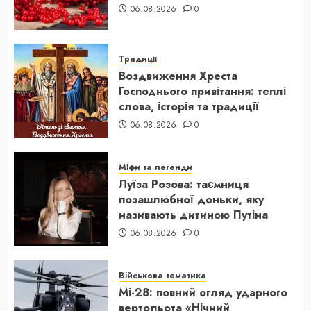
06.08.2026
0
Традиції
Воздвиження Хреста
Господнього привітання: теплі
слова, історія та традиції
06.08.2026
0
Міфи та легенди
Луїза Розова: таємниця
позашлюбної доньки, яку
називають дитиною Путіна
06.08.2026
0
Військова тематика
Мі-28: повний огляд ударного
вертольота «Нічний