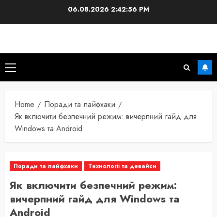
Skip
06.08.2026
2:42:58 PM
to
content
Primary
Menu
Home
Поради та лайфхаки
Як включити безпечний режим: вичерпний гайд для
Windows та Android
Поради та лайфхаки
Технології та девайси
Як включити безпечний режим:
вичерпний гайд для Windows та
Android