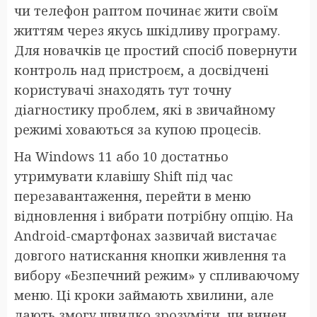
чи телефон раптом починає жити своїм
життям через якусь шкідливу програму.
Для новачків це простий спосіб повернути
контроль над пристроєм, а досвідчені
користувачі знаходять тут точну
діагностику проблем, які в звичайному
режимі ховаються за купою процесів.
На Windows 11 або 10 достатньо
утримувати клавішу Shift під час
перезавантаження, перейти в меню
відновлення і вибрати потрібну опцію. На
Android-смартфонах зазвичай вистачає
довгого натискання кнопки живлення та
вибору «Безпечний режим» у спливаючому
меню. Ці кроки займають хвилини, але
дають змогу швидко зрозуміти, чи винен