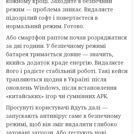
кожному кроці. Заходите в безпечний
режим — проблема зникає. Видаляєте
підозрілий софт і повертаєтеся в
нормальний режим. Готово.
Або смартфон раптом почав розряджатися
за дві години. У безпечному режимі
батарея тримається довше — значить,
якийсь додаток краде енергію. Видаляєте
його і радієте стабільній роботі. Такі кейси
трапляються щодня в Україні: після
оновлень Windows, після встановлення
«китайських» ігор чи сумнівних APK.
Просунуті користувачі йдуть далі —
запускають антивірус саме в безпечному
режимі, щоб він зміг видалити глибоко
заховані загрози. Або тестують нові