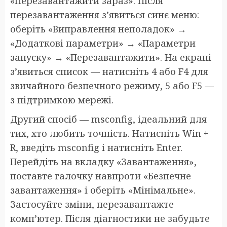
«Перезавантажити зараз». Після
перезавантаження з’явиться синє меню:
оберіть «Виправлення неполадок» →
«Додаткові параметри» → «Параметри
запуску» → «Перезавантажити». На екрані
з’явиться список — натисніть 4 або F4 для
звичайного безпечного режиму, 5 або F5 —
з підтримкою мережі.
Другий спосіб — msconfig, ідеальний для
тих, хто любить точність. Натисніть Win +
R, введіть msconfig і натисніть Enter.
Перейдіть на вкладку «Завантаження»,
поставте галочку навпроти «Безпечне
завантаження» і оберіть «Мінімальне».
Застосуйте зміни, перезавантажте
комп’ютер. Після діагностики не забудьте