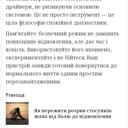
драйвери, не ризикуючи основною
системою. Це не просто інструмент — це
ціла філософія спокійної діагностики.
Пам’ятайте: безпечний режим не замінить
повноцінне відновлення, але дає час і
ясність. Використовуйте його впевнено,
експериментуйте і не бійтеся. Ваш
пристрій завжди готовий повернутися до
нормального життя одним простим
перезавантаженням.
Post
Previous
navigation
Як пережити розрив стосунків:
Pr
шлях від болю до відновлення
po