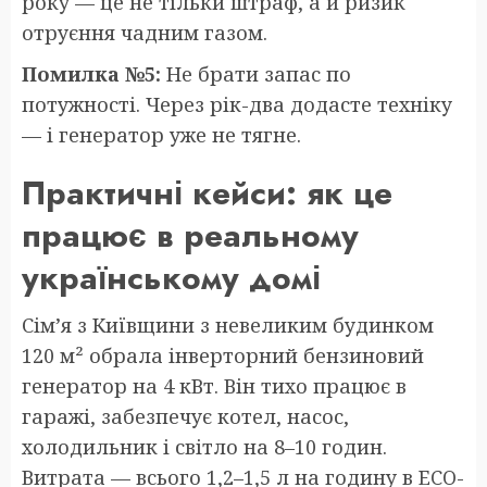
року — це не тільки штраф, а й ризик
отруєння чадним газом.
Помилка №5:
Не брати запас по
потужності. Через рік-два додасте техніку
— і генератор уже не тягне.
Практичні кейси: як це
працює в реальному
українському домі
Сім’я з Київщини з невеликим будинком
120 м² обрала інверторний бензиновий
генератор на 4 кВт. Він тихо працює в
гаражі, забезпечує котел, насос,
холодильник і світло на 8–10 годин.
Витрата — всього 1,2–1,5 л на годину в ECO-