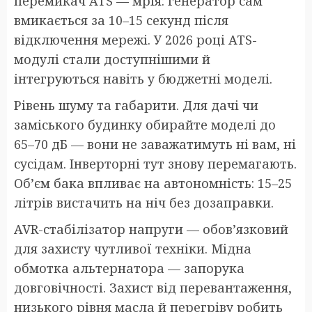
перемикач ATS — мрія: генератор сам
вмикається за 10–15 секунд після
відключення мережі. У 2026 році ATS-
модулі стали доступнішими й
інтегруються навіть у бюджетні моделі.
Рівень шуму та габарити. Для дачі чи
заміського будинку обирайте моделі до
65–70 дБ — вони не заважатимуть ні вам, ні
сусідам. Інверторні тут знову перемагають.
Об’єм бака впливає на автономність: 15–25
літрів вистачить на ніч без дозаправки.
AVR-стабілізатор напруги — обов’язковий
для захисту чутливої техніки. Мідна
обмотка альтернатора — запорука
довговічності. Захист від перевантаження,
низького рівня масла й перегріву робить