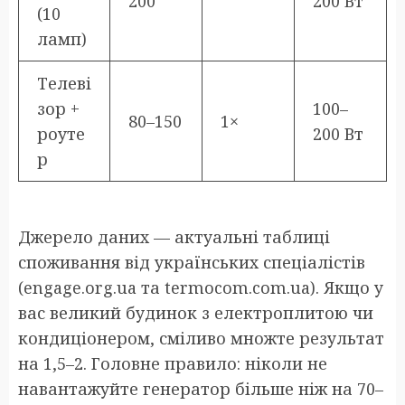
200
200 Вт
(10
ламп)
Телеві
зор +
100–
80–150
1×
роуте
200 Вт
р
Джерело даних — актуальні таблиці
споживання від українських спеціалістів
(engage.org.ua та termocom.com.ua). Якщо у
вас великий будинок з електроплитою чи
кондиціонером, сміливо множте результат
на 1,5–2. Головне правило: ніколи не
навантажуйте генератор більше ніж на 70–