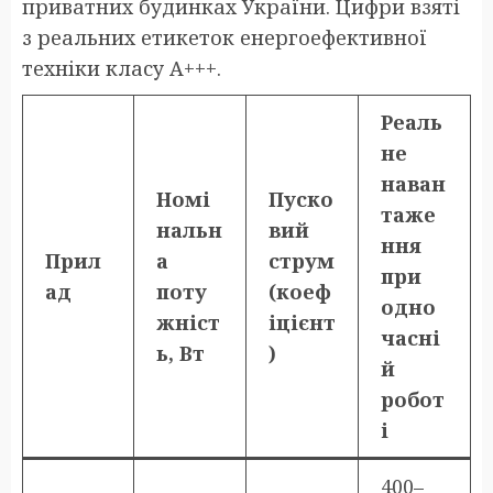
приватних будинках України. Цифри взяті
з реальних етикеток енергоефективної
техніки класу A+++.
Реаль
не
наван
Номі
Пуско
таже
нальн
вий
ння
Прил
а
струм
при
ад
поту
(коеф
одно
жніст
іцієнт
часні
ь, Вт
)
й
робот
і
400–