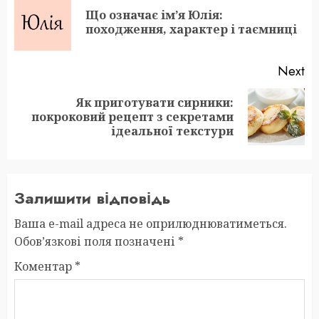
navigation
Що означає ім’я Юлія:
Pr
походження, характер і таємниці
po
Next
Як приготувати сирники:
Next
покроковий рецепт з секретами
post:
ідеальної текстури
Залишити відповідь
Ваша e-mail адреса не оприлюднюватиметься.
Обов’язкові поля позначені
*
Коментар
*