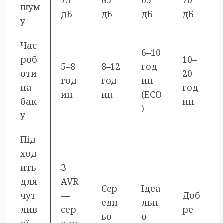
75
85
65
70
шум
дБ
дБ
дБ
дБ
у
Час
6–10
роб
10–
5–8
8–12
год
оти
20
год
год
ин
на
год
ин
ин
(ECO
бак
ин
)
у
Під
ход
ить
З
для
AVR
Сер
Ідеа
чут
—
Доб
едн
льн
лив
сер
ре
ьо
о