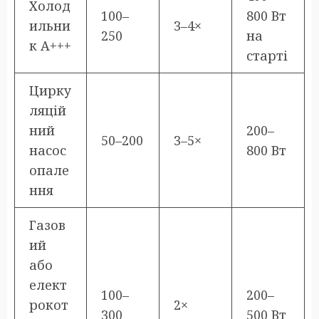
Холод
100–
800 Вт
ильни
3–4×
250
на
к A+++
старті
Цирку
ляцій
ний
200–
50–200
3–5×
насос
800 Вт
опале
ння
Газов
ий
або
елект
100–
200–
рокот
2×
300
500 Вт