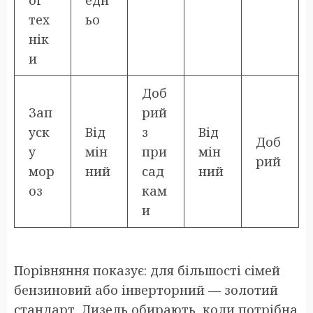
ої
едн
тех
ьо
нік
и
Доб
Зап
рий
уск
Від
з
Від
Доб
у
мін
при
мін
рий
мор
ний
сад
ний
оз
кам
и
Порівняння показує: для більшості сімей
бензиновий або інверторний — золотий
стандарт. Дизель обирають, коли потрібна