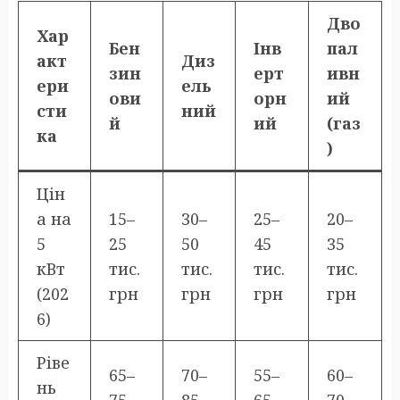
Дво
Хар
Бен
Інв
пал
акт
Диз
зин
ерт
ивн
ери
ель
ови
орн
ий
сти
ний
й
ий
(газ
ка
)
Цін
а на
15–
30–
25–
20–
5
25
50
45
35
кВт
тис.
тис.
тис.
тис.
(202
грн
грн
грн
грн
6)
Ріве
65–
70–
55–
60–
нь