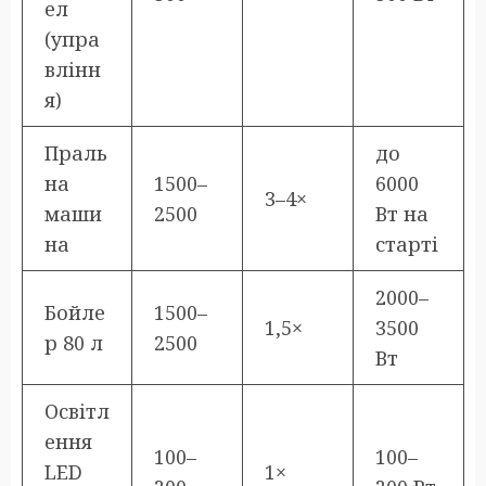
ел
(упра
влінн
я)
Праль
до
на
1500–
6000
3–4×
маши
2500
Вт на
на
старті
2000–
Бойле
1500–
1,5×
3500
р 80 л
2500
Вт
Освітл
ення
100–
100–
LED
1×