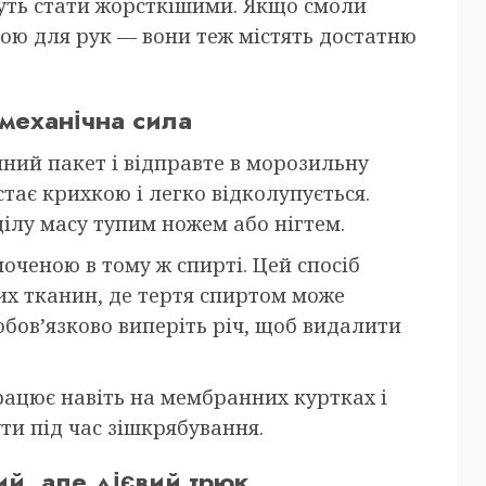
жуть стати жорсткішими. Якщо смоли
кою для рук — вони теж містять достатню
механічна сила
ний пакет і відправте в морозильну
стає крихкою і легко відколупується.
ділу масу тупим ножем або нігтем.
ченою в тому ж спирті. Цей спосіб
их тканин, де тертя спиртом може
бов’язково виперіть річ, щоб видалити
працює навіть на мембранних куртках і
ути під час зішкрябування.
ий, але дієвий трюк