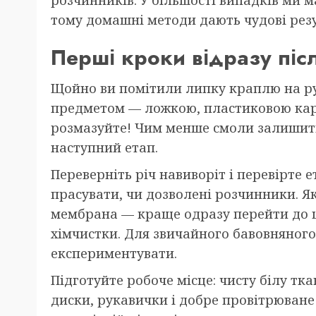
розчинників. У більшості випадків ми 
тому домашні методи дають чудові рез
Перші кроки відразу піс
Щойно ви помітили липку краплю на ру
предметом — ложкою, пластиковою карт
розмазуйте! Чим менше смоли залишить
наступний етап.
Переверніть річ навиворіт і перевірте 
прасувати, чи дозволені розчинники. Я
мембрана — краще одразу перейти до щ
хімчистки. Для звичайного бавовняног
експериментувати.
Підготуйте робоче місце: чисту білу тк
диски, рукавички і добре провітрюване