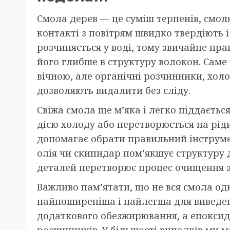
Смола дерев — це суміш терпенів, смоля
контакті з повітрям швидко твердіють і
розчиняється у воді, тому звичайне пр
його глибше в структуру волокон. Саме 
вічною, але органічні розчинники, холо
дозволяють видалити без сліду.
Свіжа смола ще м’яка і легко піддаєтьс
дією холоду або перетворюється на рідин
допомагає обрати правильний інструме
олія чи скипидар пом’якшує структуру 
деталей перетворює процес очищення з 
Важливо пам’ятати, що не вся смола од
найпоширеніша і найлегша для виведен
додаткового обезжирювання, а епоксид