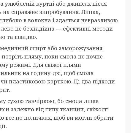
на улюбленій куртці або джинсах після
ь на справжнє випробування. Липка,
глибоко в волокна і здається невразливою
алеко не безнадійна — ефективні методи
но та швидко.
 медичний спирт або заморожування.
 потріть пляму, поки смола не почне
ному режимі. Для свіжої плями
зильник на годину-дві, щоб смола
м чи пластиковою карткою. Ці два підходи
рат.
яму сухою ганчіркою, бо смола лише
нси залежно від типу тканини, свіжості
мо все по поличках, щоб ви могли обрати
ії.