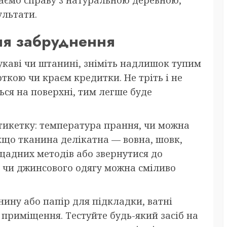
маємо справу з натуральною деревною,
ультати.
ля забруднення
каві чи штанині, зніміть надлишок тупим
кою чи краєм кредитки. Не тріть і не
ся на поверхні, тим легше буде
етикетку: температура прання, чи можна
кщо тканина делікатна — вовна, шовк,
адних методів або звернутися до
о чи джинсового одягу можна сміливо
анину або папір для підкладки, ватні
 приміщення. Тестуйте будь-який засіб на