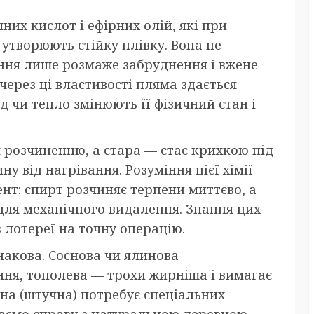
них кислот і ефірних олій, які при
 утворюють стійку плівку. Вона не
ання лише розмаже забруднення і вжене
через ці властивості пляма здається
д чи тепло змінюють її фізичний стан і
я розчиненню, а стара — стає крихкою під
у від нагрівання. Розуміння цієї хімії
нт: спирт розчиняє терпени миттєво, а
для механічного видалення. Знання цих
лотереї на точну операцію.
накова. Соснова чи ялинова —
ня, тополева — трохи жирніша і вимагає
на (штучна) потребує спеціальних