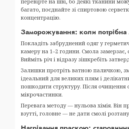
перевірте на шві, бо деякі тканини мо
багато, поєднайте зі спиртовою сервет
концентрацію.
Заморожування: коли потрібна 
Покладіть забруднений одяг у герметич
камеру на 1–2 години. Смола замерзає, 
Вийміть річ і відразу зішкребіть затвер
Залишки протріть ватною паличкою, змо
ідеальний для великих плям і делікатн
пошкодити структуру. Після очищення о
мікрочастинки.
Перевага методу — нульова хімія. Він 
взутті, головне — не дати смолі розтан
Нагрівання праскою: старовинн