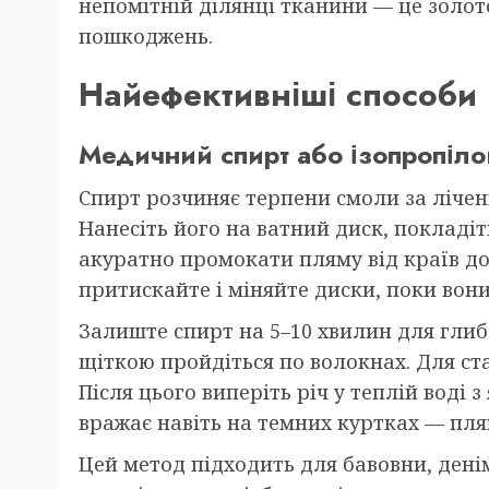
непомітній ділянці тканини — це золоте
пошкоджень.
Найефективніші способи 
Медичний спирт або ізопропіл
Спирт розчиняє терпени смоли за лічен
Нанесіть його на ватний диск, покладіт
акуратно промокати пляму від країв до
притискайте і міняйте диски, поки вон
Залиште спирт на 5–10 хвилин для гли
щіткою пройдіться по волокнах. Для ст
Після цього виперіть річ у теплій воді 
вражає навіть на темних куртках — пля
Цей метод підходить для бавовни, дені