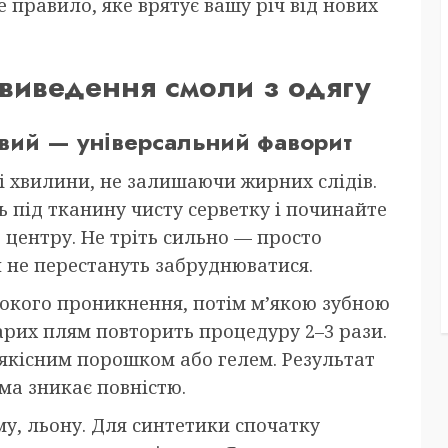
 правило, яке врятує вашу річ від нових
виведення смоли з одягу
овий — універсальний фаворит
і хвилини, не залишаючи жирних слідів.
ь під тканину чисту серветку і починайте
 центру. Не тріть сильно — просто
и не перестануть забруднюватися.
бокого проникнення, потім м’якою зубною
арих плям повторить процедуру 2–3 рази.
з якісним порошком або гелем. Результат
ма зникає повністю.
му, льону. Для синтетики спочатку