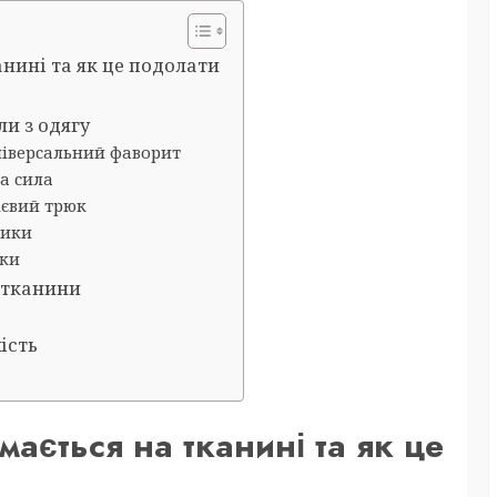
нині та як це подолати
и з одягу
ніверсальний фаворит
а сила
ієвий трюк
ники
ики
 тканини
ість
і
мається на тканині та як це