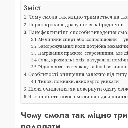
Зміст
Чому смола так міцно тримається на тка
Перші кроки відразу після забруднення
Найефективніші способи виведення смол
Медичний спирт або ізопропіловий — у
Заморожування: коли потрібна механічн
Нагрівання праскою: старовинний, але д
Сода, крохмаль і олія: натуральні поміч
Рідина для зняття лаку та інші розчинн
Особливості очищення залежно від типу
Типові помилки, яких варто уникати
Після очищення: як повернути одягу свіж
Як запобігти появі смоли на одязі надал
Чому смола так міцно три
подолати