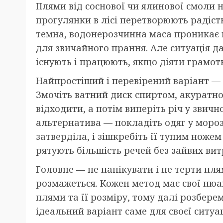
Плями від соснової чи ялинової смоли 
прогулянки в лісі перетворюють радіст
темна, водонерозчинна маса проникає 
для звичайного прання. Але ситуація д
існують і працюють, якщо діяти грамот
Найпростіший і перевірений варіант —
Змочіть ватний диск спиртом, акуратно
відходити, а потім виперіть річ у звич
альтернатива — покладіть одяг у моро
затверділа, і зішкребіть її тупим ноже
рятують більшість речей без зайвих вит
Головне — не панікувати і не терти пл
розмажеться. Кожен метод має свої нюа
плями та її розміру, тому далі розбере
ідеальний варіант саме для своєї ситуац