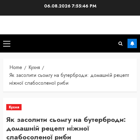
Skip
06.08.2026
7:55:48 PM
to
content
Primary
Menu
Home
Кухня
Як засолити сьомгу на бутерброди: домашній рецепт
ніжної слабосоленої риби
Кухня
Як засолити сьомгу на бутерброди:
домашній рецепт ніжної
слабосоленої риби