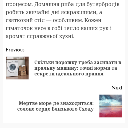
процесом. Домашня риба для бутербродів
робить звичайні дні яскравішими, а
святковий стіл — особливим. Кожен
шматочок несе в собі тепло ваших рук і
аромат справжньої кухні.
Post
Previous
navigation
Скільки порошку треба засипати в
Pr
пральну машину: точні норми та
po
секрети ідеального прання
Next
Мертве море де знаходиться:
Next
солоне серце Близького Сходу
post: