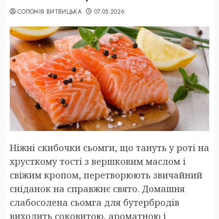
СОЛОМІЯ ВИТВИЦЬКА
07.05.2026
Ніжні скибочки сьомги, що тануть у роті на
хрусткому тості з вершковим маслом і
свіжим кропом, перетворюють звичайний
сніданок на справжнє свято. Домашня
слабосолена сьомга для бутербродів
виходить соковитою, ароматною і