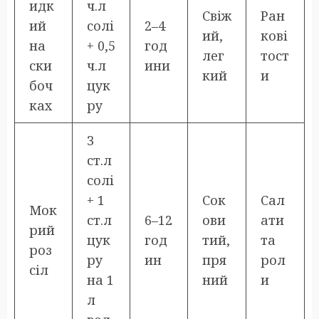
идк
ч.л
Свіж
Ран
ий
солі
2–4
ий,
кові
на
+ 0,5
год
лег
тост
ски
ч.л
ини
кий
и
боч
цук
ках
ру
3
ст.л
солі
+ 1
Сок
Сал
Мок
ст.л
6–12
ови
ати
рий
цук
год
тий,
та
роз
ру
ин
пря
рол
сіл
на 1
ний
и
л