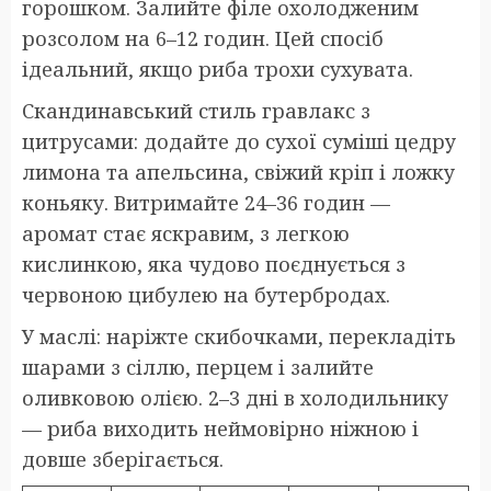
горошком. Залийте філе охолодженим
розсолом на 6–12 годин. Цей спосіб
ідеальний, якщо риба трохи сухувата.
Скандинавський стиль гравлакс з
цитрусами: додайте до сухої суміші цедру
лимона та апельсина, свіжий кріп і ложку
коньяку. Витримайте 24–36 годин —
аромат стає яскравим, з легкою
кислинкою, яка чудово поєднується з
червоною цибулею на бутербродах.
У маслі: наріжте скибочками, перекладіть
шарами з сіллю, перцем і залийте
оливковою олією. 2–3 дні в холодильнику
— риба виходить неймовірно ніжною і
довше зберігається.