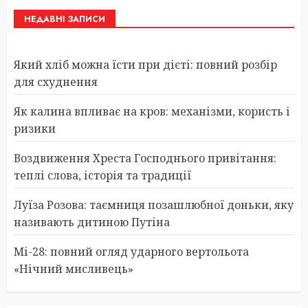
НЕДАВНІ ЗАПИСИ
Який хліб можна їсти при дієті: повний розбір
для схуднення
Як калина впливає на кров: механізми, користь і
ризики
Воздвиження Хреста Господнього привітання:
теплі слова, історія та традиції
Луїза Розова: таємниця позашлюбної доньки, яку
називають дитиною Путіна
Мі-28: повний огляд ударного вертольота
«Нічний мисливець»