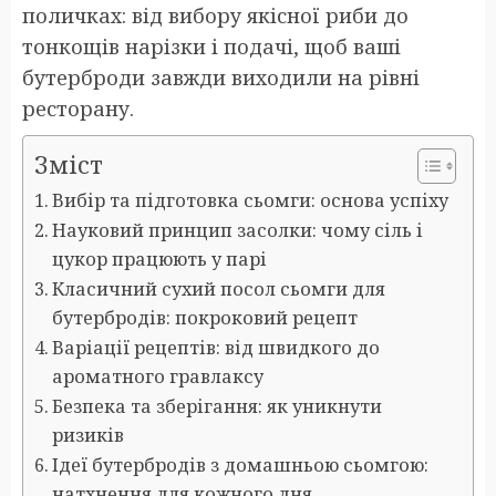
поличках: від вибору якісної риби до
тонкощів нарізки і подачі, щоб ваші
бутерброди завжди виходили на рівні
ресторану.
Зміст
Вибір та підготовка сьомги: основа успіху
Науковий принцип засолки: чому сіль і
цукор працюють у парі
Класичний сухий посол сьомги для
бутербродів: покроковий рецепт
Варіації рецептів: від швидкого до
ароматного гравлаксу
Безпека та зберігання: як уникнути
ризиків
Ідеї бутербродів з домашньою сьомгою:
натхнення для кожного дня