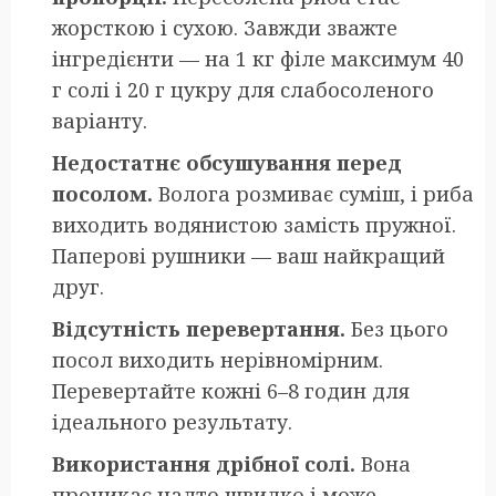
жорсткою і сухою. Завжди зважте
інгредієнти — на 1 кг філе максимум 40
г солі і 20 г цукру для слабосоленого
варіанту.
Недостатнє обсушування перед
посолом.
Волога розмиває суміш, і риба
виходить водянистою замість пружної.
Паперові рушники — ваш найкращий
друг.
Відсутність перевертання.
Без цього
посол виходить нерівномірним.
Перевертайте кожні 6–8 годин для
ідеального результату.
Використання дрібної солі.
Вона
проникає надто швидко і може