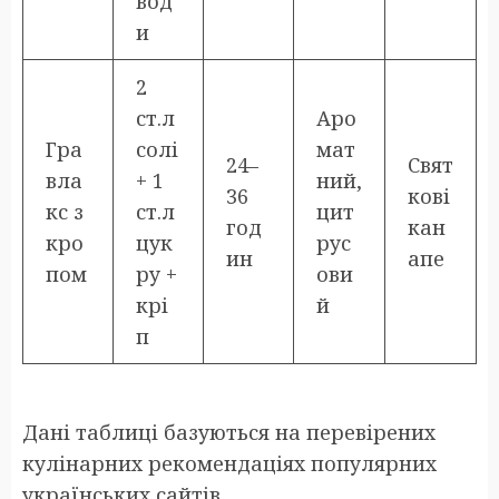
вод
и
2
ст.л
Аро
Гра
солі
мат
24–
Свят
вла
+ 1
ний,
36
кові
кс з
ст.л
цит
год
кан
кро
цук
рус
ин
апе
пом
ру +
ови
крі
й
п
Дані таблиці базуються на перевірених
кулінарних рекомендаціях популярних
українських сайтів.