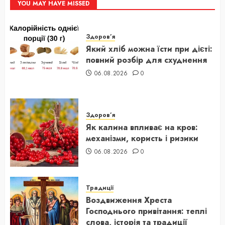
YOU MAY HAVE MISSED
Здоров’я
Який хліб можна їсти при дієті:
повний розбір для схуднення
06.08.2026
0
Здоров’я
Як калина впливає на кров:
механізми, користь і ризики
06.08.2026
0
Традиції
Воздвиження Хреста
Господнього привітання: теплі
слова, історія та традиції