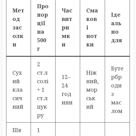
Про
Мет
Час
Сма
пор
Іде
од
вит
ков
ції
аль
зас
ри
і
на
но
олк
мк
нот
500
для
и
и
ки
г
2
Буте
Сух
ст.л
Ніж
12–
рбр
ий
солі
ний,
24
оди
кла
+ 1
мор
год
з
сич
ст.л
ськ
ини
мас
ний
цук
ий
лом
ру
Шв
1