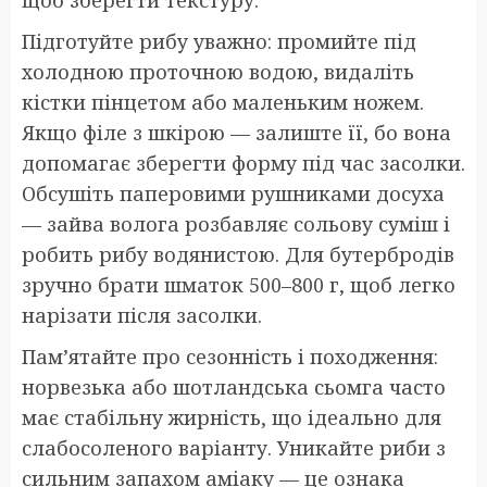
щоб зберегти текстуру.
Підготуйте рибу уважно: промийте під
холодною проточною водою, видаліть
кістки пінцетом або маленьким ножем.
Якщо філе з шкірою — залиште її, бо вона
допомагає зберегти форму під час засолки.
Обсушіть паперовими рушниками досуха
— зайва волога розбавляє сольову суміш і
робить рибу водянистою. Для бутербродів
зручно брати шматок 500–800 г, щоб легко
нарізати після засолки.
Пам’ятайте про сезонність і походження:
норвезька або шотландська сьомга часто
має стабільну жирність, що ідеально для
слабосоленого варіанту. Уникайте риби з
сильним запахом аміаку — це ознака