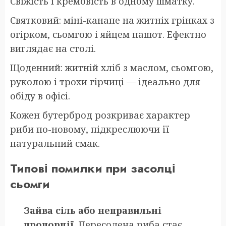
Свіжість і кремовість в одному шматку.
Святковий: міні-канапе на житніх грінках з
огірком, сьомгою і яйцем пашот. Ефектно
виглядає на столі.
Щоденний: житній хліб з маслом, сьомгою,
руколою і трохи гірчиці — ідеально для
обіду в офісі.
Кожен бутерброд розкриває характер
риби по-новому, підкреслюючи її
натуральний смак.
Типові помилки при засолці
сьомги
Зайва сіль або неправильні
пропорції.
Пересолена риба стає