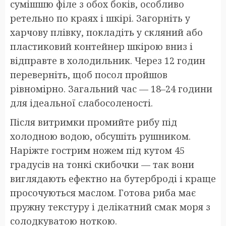
сумішшю філе з обох боків, особливо
ретельно по краях і шкірі. Загорніть у
харчову плівку, покладіть у скляний або
пластиковий контейнер шкірою вниз і
відправте в холодильник. Через 12 годин
переверніть, щоб посол пройшов
рівномірно. Загальний час — 18–24 години
для ідеальної слабосоленості.
Після витримки промийте рибу під
холодною водою, обсушіть рушником.
Наріжте гострим ножем під кутом 45
градусів на тонкі скибочки — так вони
виглядають ефектно на бутерброді і краще
просочуються маслом. Готова риба має
пружну текстуру і делікатний смак моря з
солодкуватою ноткою.