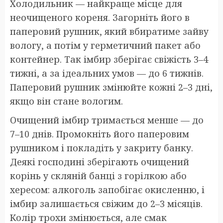
Холодильник — найкраще місце для
неочищеного кореня. Загорніть його в
паперовий рушник, який вбиратиме зайву
вологу, а потім у герметичний пакет або
контейнер. Так імбир зберігає свіжість 3–4
тижні, а за ідеальних умов — до 6 тижнів.
Паперовий рушник змінюйте кожні 2–3 дні,
якщо він стане вологим.
Очищений імбир тримається менше — до
7–10 днів. Промокніть його паперовим
рушником і покладіть у закриту банку.
Деякі господині зберігають очищений
корінь у скляній банці з горілкою або
хересом: алкоголь запобігає окисленню, і
імбир залишається свіжим до 2–3 місяців.
Колір трохи змінюється, але смак