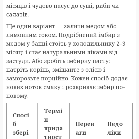
місяців і чудово пасує до суші, риби чи
салатів.
Ще один варіант — залити медом або
лимонним соком. Подрібнений імбир з
медом у банці стоїть у холодильнику 2–3
місяці і стає натуральними ліками від
застуди. Або зробіть імбирну пасту:
натріть корінь, змішайте з олією і
заморозьте порційно. Кожен спосіб додає
нових ноток смаку і розкриває імбир по-
новому.
Термі
Спосі
н
б
Перев
Недо
прида
збері
аги
ліки
тност