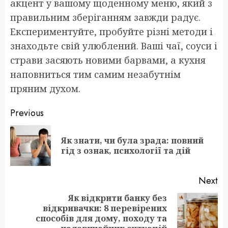
акцент у вашому щоденному меню, який з
правильним зберіганням завжди радує.
Експериментуйте, пробуйте різні методи і
знаходьте свій улюблений. Ваші чаї, соуси і
страви засяють новими барвами, а кухня
наповниться тим самим незабутнім
пряним духом.
Post
Previous
navigation
Як знати, чи була зрада: повний
Pr
гід з ознак, психології та дій
po
Next
Як відкрити банку без
відкривачки: 8 перевірених
Next
способів для дому, походу та
post: