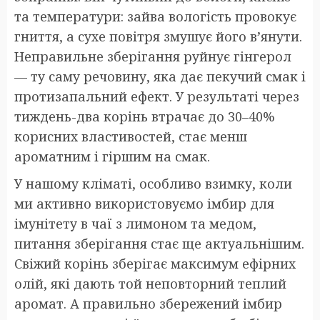
та температури: зайва вологість провокує
гниття, а сухе повітря змушує його в’янути.
Неправильне зберігання руйнує гінгерол
— ту саму речовину, яка дає пекучий смак і
протизапальний ефект. У результаті через
тиждень-два корінь втрачає до 30–40%
корисних властивостей, стає менш
ароматним і гіршим на смак.
У нашому кліматі, особливо взимку, коли
ми активно використовуємо імбир для
імунітету в чаї з лимоном та медом,
питання зберігання стає ще актуальнішим.
Свіжий корінь зберігає максимум ефірних
олій, які дають той неповторний теплий
аромат. А правильно збережений імбир