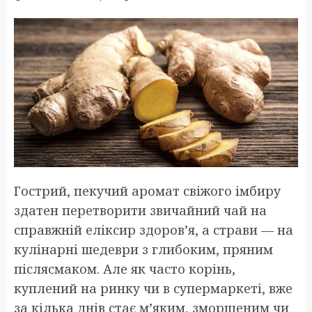
Гострий, пекучий аромат свіжого імбиру
здатен перетворити звичайний чай на
справжній еліксир здоров’я, а страви — на
кулінарні шедеври з глибоким, пряним
післясмаком. Але як часто корінь,
куплений на ринку чи в супермаркеті, вже
за кілька днів стає м’яким, зморщеним чи