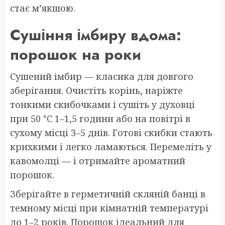
стає м’якшою.
Сушіння імбиру вдома:
порошок на роки
Сушений імбир — класика для довгого
зберігання. Очистіть корінь, наріжте
тонкими скибочками і сушіть у духовці
при 50 °C 1–1,5 години або на повітрі в
сухому місці 3–5 днів. Готові скибки стають
крихкими і легко ламаються. Перемеліть у
кавомолці — і отримайте ароматний
порошок.
Зберігайте в герметичній скляній банці в
темному місці при кімнатній температурі
до 1–2 років. Порошок ідеальний для