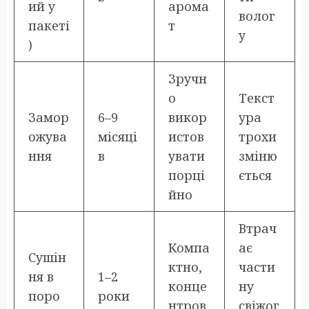
ий у
арома
волог
пакеті
т
у
)
Зручн
о
Текст
Замор
6–9
викор
ура
ожува
місяці
истов
трохи
ння
в
увати
зміню
порці
ється
йно
Втрач
Компа
ає
Сушін
ктно,
части
ня в
1–2
конце
ну
поро
роки
нтров
свіжог