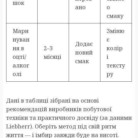
шок
ано
о
смаку
Мари
Зміню
нуван
є
Додає
ня в
2–3
колір
новий
оцті/
місяці
і
смак
алког
тексту
олі
ру
Дані в таблиці зібрані на основі
рекомендацій виробників побутової
техніки та практичного досвіду (за даними
Liebherr). Оберіть метод під свій ритм
життя — і імбир завжди буде на висоті.