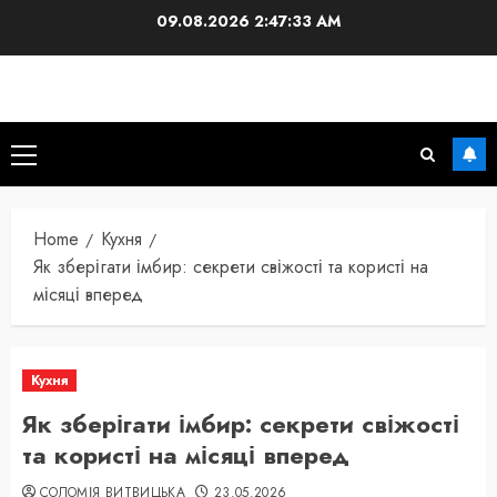
Skip
09.08.2026
2:47:34 AM
to
content
Primary
Menu
Home
Кухня
Як зберігати імбир: секрети свіжості та користі на
місяці вперед
Кухня
Як зберігати імбир: секрети свіжості
та користі на місяці вперед
СОЛОМІЯ ВИТВИЦЬКА
23.05.2026