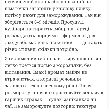
неочищений корінь або нарізаний на
шматочки загорніть у харчову плівку,
потім у пакет для заморожування. Так він
зберігається 6–9 місяців. Просунуті
кулінари натирають імбир на тертці,
розкладають порціями в формочки для
льоду або маленькі пакетики — і дістають
рівно стільки, скільки потрібно.
Заморожений імбир навіть зручніший: він
легко треться прямо з морозилки, без
відтавання. Смак і аромат майже не
втрачаються, а корисні речовини
залишаються на високому рівні. Після
розморожування використовуйте відразу в
гарячих стравах — супах, запіканках чи
чаї. Не заморожуйте повторно: текстура