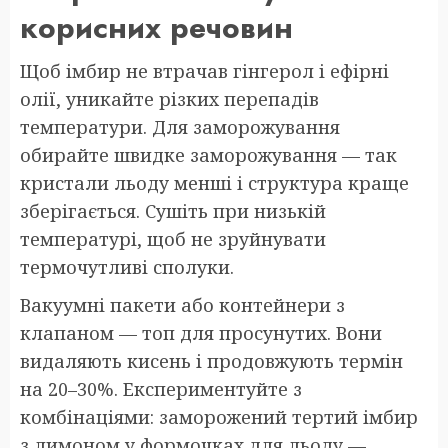
корисних речовин
Щоб імбир не втрачав гінгерол і ефірні
олії, уникайте різких перепадів
температури. Для заморожування
обирайте швидке заморожування — так
кристали льоду менші і структура краще
зберігається. Сушіть при низькій
температурі, щоб не зруйнувати
термочутливі сполуки.
Вакуумні пакети або контейнери з
клапаном — топ для просунутих. Вони
видаляють кисень і продовжують термін
на 20–30%. Експериментуйте з
комбінаціями: заморожений тертий імбир
з лимоном у формочках для льоду —