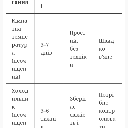
гання
і
Кімна
тна
Прост
темпе
ий,
Швид
ратур
3–7
без
ко
а
днів
технік
в’яне
(неоч
и
ищен
ий)
Холод
Потрі
ильни
Зберіг
бно
к
ає
3–6
контр
(неоч
свіжіс
тижні
олюва
ищен
ть і
в
ти