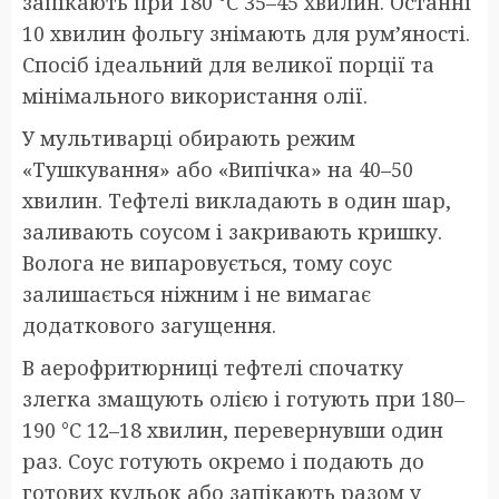
запікають при 180 °C 35–45 хвилин. Останні
10 хвилин фольгу знімають для рум’яності.
Спосіб ідеальний для великої порції та
мінімального використання олії.
У мультиварці обирають режим
«Тушкування» або «Випічка» на 40–50
хвилин. Тефтелі викладають в один шар,
заливають соусом і закривають кришку.
Волога не випаровується, тому соус
залишається ніжним і не вимагає
додаткового загущення.
В аерофритюрниці тефтелі спочатку
злегка змащують олією і готують при 180–
190 °C 12–18 хвилин, перевернувши один
раз. Соус готують окремо і подають до
готових кульок або запікають разом у