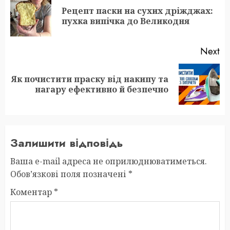
navigation
Рецепт паски на сухих дріжджах:
Pr
пухка випічка до Великодня
po
Next
Як почистити праску від накипу та
Next
нагару ефективно й безпечно
post:
Залишити відповідь
Ваша e-mail адреса не оприлюднюватиметься.
Обов’язкові поля позначені
*
Коментар
*