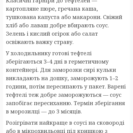
Класичні гарніри до тефтелей —
картопляне пюре, гречана каша,
тушкована капуста або макарони. Свіжий
хліб або лаваш добре вбирають соус.
Зелень і кислий огірок або салат
освіжають важку страву.
У холодильнику готові тефтелі
зберігаються 3–4 дні в герметичному
контейнері. Для заморозки сирі кульки
викладають на дошку, заморожують 1–2
години, потім пересипають у пакет. Варені
тефтелі теж добре заморожуються — соус
запобігає пересиханню. Термін зберігання
в морозилці — до 3 місяців.
Розігрівати найкраще в соусі на сковороді
або в мікрохвильовці під кришкою з