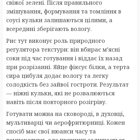
свіжої зелені. Після правильного
змішування, формування та томління в
соусі кульки залишаються цілими, а
всередині зберігають вологу.
Рис тут виконує роль природного
регулятора текстури: він вбирає м’ясні
соки під час готування і віддає їх назад
при розрізанні. Яйце фіксує білки, а терта
сира цибуля додає вологу та легку
солодкість без зайвої гостроти. Результат
— ніжні кульки, які не розвалюються
навіть після повторного розігріву.
Готувати можна на сковороді, в духовці,
мультиварці чи аерофритюрниці. Кожен
спосіб має свої нюанси часу та
температури, але принцип залишається