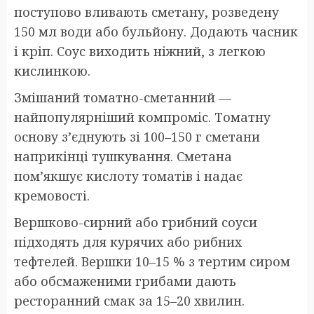
поступово вливають сметану, розведену
150 мл води або бульйону. Додають часник
і кріп. Соус виходить ніжний, з легкою
кислинкою.
Змішаний томатно-сметанний —
найпопулярніший компроміс. Томатну
основу з’єднують зі 100–150 г сметани
наприкінці тушкування. Сметана
пом’якшує кислоту томатів і надає
кремовості.
Вершково-сирний або грибний соуси
підходять для курячих або рибних
тефтелей. Вершки 10–15 % з тертим сиром
або обсмаженими грибами дають
ресторанний смак за 15–20 хвилин.