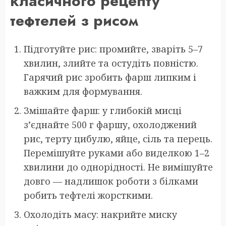
класичного рецепту
тефтелей з рисом
Підготуйте рис: промийте, зваріть 5–7
хвилин, злийте та остудіть повністю.
Гарячий рис зробить фарш липким і
важким для формування.
Змішайте фарш: у глибокій мисці
з’єднайте 500 г фаршу, охолоджений
рис, терту цибулю, яйце, сіль та перець.
Перемішуйте руками або виделкою 1–2
хвилини до однорідності. Не вимішуйте
довго — надлишок роботи з білками
робить тефтелі жорсткими.
Охолодіть масу: накрийте миску