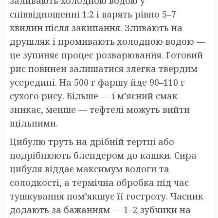
заливають холодною водою у
співвідношенні 1:2 і варять рівно 5–7
хвилин після закипання. Зливають на
друшляк і промивають холодною водою —
це зупиняє процес розварювання. Готовий
рис повинен залишатися злегка твердим
усередині. На 500 г фаршу йде 90–110 г
сухого рису. Більше — і м’ясний смак
зникає, менше — тефтелі можуть вийти
щільними.
Цибулю труть на дрібній тертці або
подрібнюють блендером до кашки. Сира
цибуля віддає максимум вологи та
солодкості, а термічна обробка під час
тушкування пом’якшує її гостроту. Часник
додають за бажанням — 1–2 зубчики на