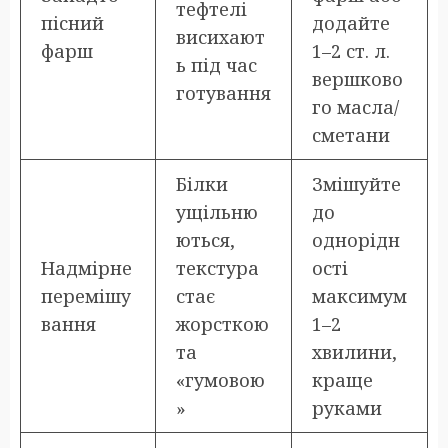
тефтелі
пісний
додайте
висихают
фарш
1–2 ст. л.
ь під час
вершково
готування
го масла/
сметани
Білки
Змішуйте
ущільню
до
ються,
однорідн
Надмірне
текстура
ості
перемішу
стає
максимум
вання
жорсткою
1–2
та
хвилини,
«гумовою
краще
»
руками