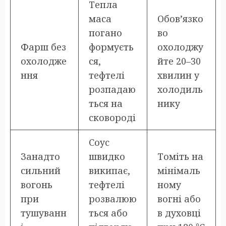
Тепла
маса
Обов’язко
погано
во
Фарш без
формуєть
охолоджу
охолодже
ся,
йте 20–30
ння
тефтелі
хвилин у
розпадаю
холодиль
ться на
нику
сковороді
Соус
Занадто
швидко
Томіть на
сильний
википає,
мінімаль
вогонь
тефтелі
ному
при
розвалюю
вогні або
тушуванн
ться або
в духовці