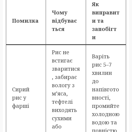
Як
Чому
виправит
Помилка
відбуває
и та
ться
запобігт
и
Рис не
Варіть
встигає
рис 5–7
зваритися
хвилин
, забирає
до
вологу з
Сирий
напівгото
м’яса,
рис у
вності,
тефтелі
фарші
промийте
виходять
холодною
сухими
водою та
або
повністю