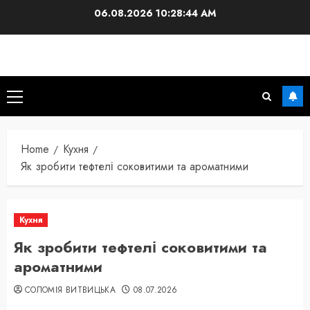
Skip
06.08.2026
10:28:45 AM
to
content
Primary
Menu
Home
Кухня
Як зробити тефтелі соковитими та ароматними
Кухня
Як зробити тефтелі соковитими та
ароматними
СОЛОМІЯ ВИТВИЦЬКА
08.07.2026