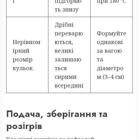
і
підгоряю
при 180 °C
ть знизу
Дрібні
переварю
Формуйте
Нерівном
ються,
однакові
ірний
великі
за вагою
розмір
залишаю
та
кульок
ться
діаметро
сирими
м (3–4 см)
всередині
Подача, зберігання та
розігрів