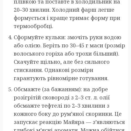
плівкою та поставте в холодильник на
20–30 хвилин. Холодний фарш легше
формується і краще тримає форму при
термообробці.
Сформуйте кульки: змочіть руки водою
або олією. Беріть по 30–45 г маси (розмір
волоського горіха або трохи більший).
Скачуйте щільно, але без сильного
стискання. Однакові розміри
гарантують рівномірне готування.
Обсмажте (за бажанням): на добре
розігрітій сковороді з 2–3 ст. л. олії
обсмажте тефтелі по 2–3 хвилини з
кожного боку до рум’яної скоринки. Це
запускає реакцію Майяра — з’являються
глибокі м’ясні аромати. Можна обійтися