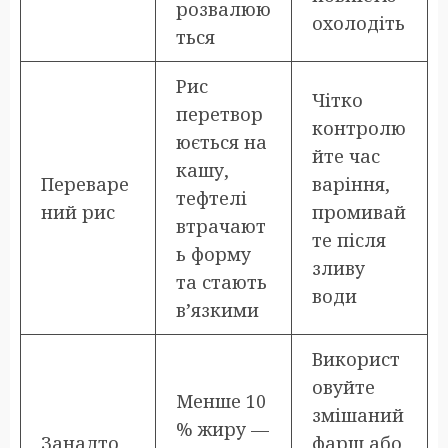
розвалюю
охолодіть
ться
Рис
Чітко
перетвор
контролю
юється на
йте час
кашу,
Переваре
варіння,
тефтелі
ний рис
промивай
втрачают
те після
ь форму
зливу
та стають
води
в’язкими
Використ
овуйте
Менше 10
змішаний
% жиру —
Занадто
фарш або