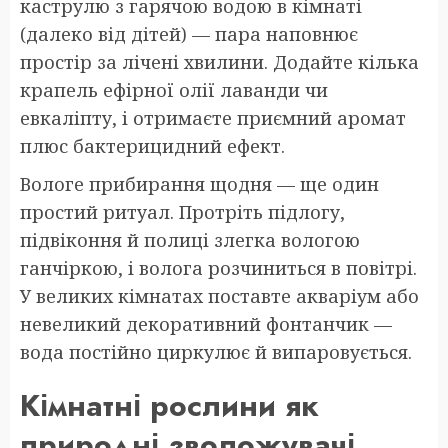
каструлю з гарячою водою в кімнаті
(далеко від дітей) — пара наповнює
простір за лічені хвилини. Додайте кілька
крапель ефірної олії лаванди чи
евкаліпту, і отримаєте приємний аромат
плюс бактерицидний ефект.
Вологе прибирання щодня — ще один
простий ритуал. Протріть підлогу,
підвіконня й полиці злегка вологою
ганчіркою, і волога розчиниться в повітрі.
У великих кімнатах поставте акваріум або
невеликий декоративний фонтанчик —
вода постійно циркулює й випаровується.
Кімнатні рослини як
природні зволожувачі