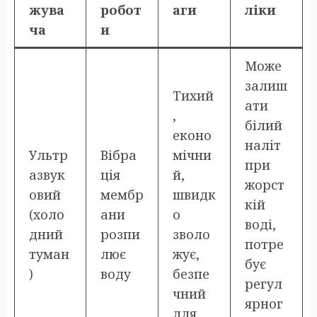
жува
робот
аги
ліки
ча
и
Може
залиш
Тихий
ати
,
білий
еконо
наліт
Ультр
Вібра
мічни
при
азвук
ція
й,
жорст
овий
мембр
швидк
кій
(холо
ани
о
воді,
дний
розпи
зволо
потре
туман
лює
жує,
бує
)
воду
безпе
регул
чний
ярног
для