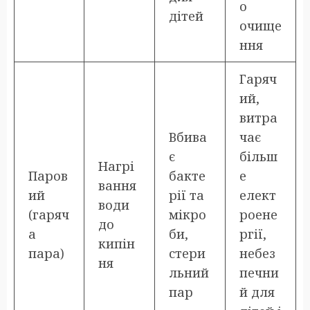
о
дітей
очище
ння
Гаряч
ий,
витра
Вбива
чає
є
більш
Нагрі
Паров
бакте
е
вання
ий
рії та
елект
води
(гаряч
мікро
роене
до
а
би,
ргії,
кипін
пара)
стери
небез
ня
льний
печни
пар
й для