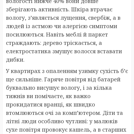
вологості нижче 40% вони довше
зберігають активність. Шкіра втрачає
вологу, з’являється лущення, свербіж, а в
людей із астмою чи алергією симптоми
посилюються. Навіть меблі й паркет
страждають: дерево тріскається, а
електростатика змушує волосся вставати
дибки.
У квартирах з опаленням узимку сухість б’є
ще сильніше. Гаряче повітря від батарей
буквально висушує вологу, і за кілька
тижнів ви помічаєте, як важко
прокидатися вранці, як швидко
втомлюються очі за комп’ютером. Діти та
літні люди особливо чутливі: у малюків
сухе повітря провокує кашель, а в старших