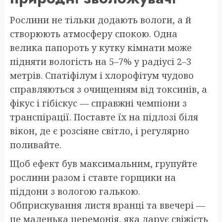
Рослини не тільки додають вологи, а й
створюють атмосферу спокою. Одна
велика папороть у кутку кімнати може
підняти вологість на 5–7% у радіусі 2–3
метрів. Спатіфілум і хлорофітум чудово
справляються з очищенням від токсинів, а
фікус і гібіскус — справжні чемпіони з
транспірації. Поставте їх на підлозі біля
вікон, де є розсіяне світло, і регулярно
поливайте.
Щоб ефект був максимальним, групуйте
рослини разом і ставте горщики на
піддони з вологою галькою.
Обприскування листя вранці та ввечері —
це маленька церемонія, яка дарує свіжість