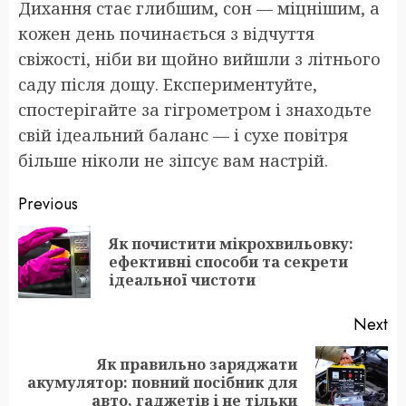
Дихання стає глибшим, сон — міцнішим, а
кожен день починається з відчуття
свіжості, ніби ви щойно вийшли з літнього
саду після дощу. Експериментуйте,
спостерігайте за гігрометром і знаходьте
свій ідеальний баланс — і сухе повітря
більше ніколи не зіпсує вам настрій.
Post
Previous
navigation
Як почистити мікрохвильовку:
Pr
ефективні способи та секрети
po
ідеальної чистоти
Next
Як правильно заряджати
Next
акумулятор: повний посібник для
post:
авто, гаджетів і не тільки