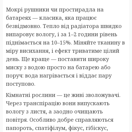
Мокрі рушники чи простирадла на
батареях — класика, яка працює
безвідмовно. Тепло від радіатора швидко
випаровує вологу, і за 1–2 години рівень
піднімається на 10–15%. Міняйте тканину в
міру висихання, і ефект триватиме цілий
день. Ще краще — поставити широку
миску з водою просто на батарею або
поруч: вода нагрівається і віддає пару
поступово.
Кімнатні рослини — це живі зволожувачі.
Через транспірацію вони випускають
вологу з листя, а заодно очищають
повітря. Особливо добре справляються
папороть, спатіфілум, фікус, гібіскус,