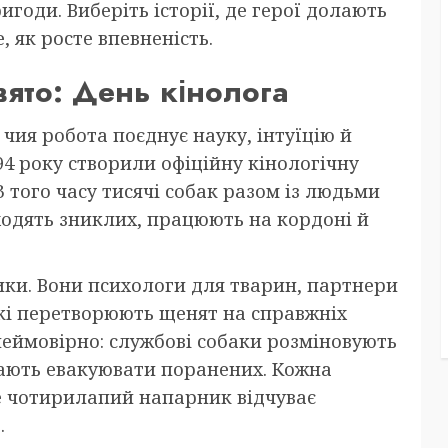
игоди. Виберіть історії, де герої долають
, як росте впевненість.
вято: День кінолога
 чия робота поєднує науку, інтуїцію й
94 року створили офіційну кінологічну
З того часу тисячі собак разом із людьми
ходять зниклих, працюють на кордоні й
ики. Вони психологи для тварин, партнери
 які перетворюють щенят на справжніх
 неймовірно: службові собаки розміновують
гають евакуювати поранених. Кожна
де чотирилапий напарник відчуває
.