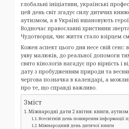
глобальні ініціативи, українські профе
цей день світ згадує силу дитячих книж
аутизмом, а в Україні вшановують гер
Водночас православні християни зверт
Чудотворця, чиє життя стало взірцем с
Кожен аспект цього дня несе свій сенс:
уяву малюків, до реальної допомоги тим
свято кінологів нагадує про вірність і в
дату з пробудженням природи та веснян
чергова позначка в календарі, а можли
про те, що справді важливо.
Зміст
Міжнародні дати 2 квітня: книги, аутиз
Всесвітній день поширення інформації п
Міжнародний день дитячої книги