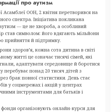
рмації про аутизм
ої Асамблеї ООН, 2 квітня перетворився на
ного спектра. Ініціатива покликана
аутизм — це не хвороба, а особливий
лір став символом: його вдягають мільйони
ро прийняття й підтримку.
рони здоров’я, кожна сота дитина в світі
ному житті це означає тисячі сімей, які
игнали, адаптувати середовище й боротися
ку перебуває понад 20 тисяч дітей з
рез брак повної статистики. День стає
ів у соцмережах і акцій у центрах
тичними інструментами для батьків і
і фонди організовують онлайн-курси для