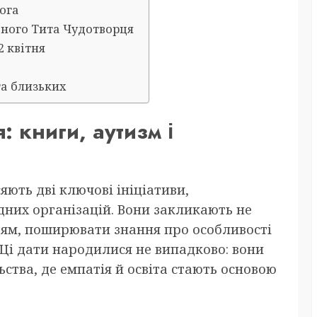
лога
бного Тита Чудотворця
2 квітня
та близьких
: книги, аутизм і
ють дві ключові ініціативи,
дних організацій. Вони закликають не
ітям, поширювати знання про особливості
 Ці дати народилися не випадково: вони
ьства, де емпатія й освіта стають основою