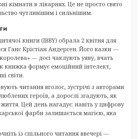
ні кімнати в лікарнях. Це не просто свято
льство чутливішим і сильнішим.
ги
итячої книги (IBBY) обрала 2 квітня для
ся Ганс Крістіан Андерсен. Його казки —
 королева» — досі чаклують уяву, вчать
 як книжка формує емоційний інтелект,
ші світи.
вують читання вголос, зустрічі з авторами
юблених героїв, а дорослі згадують, як
життя. Цей день нагадує: навіть у цифрову
карської фарби залишається магією, яка
очніть із спільного читання ввечері —