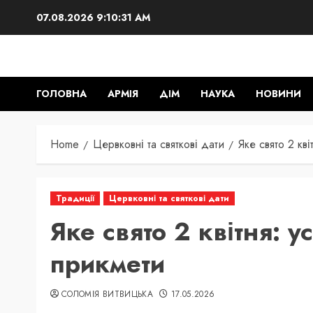
Skip
07.08.2026
9:10:32 AM
to
content
ГОЛОВНА
АРМІЯ
ДІМ
НАУКА
НОВИНИ
Home
Цервковні та святкові дати
Яке свято 2 кві
Традиції
Цервковні та святкові дати
Яке свято 2 квітня: ус
прикмети
СОЛОМІЯ ВИТВИЦЬКА
17.05.2026