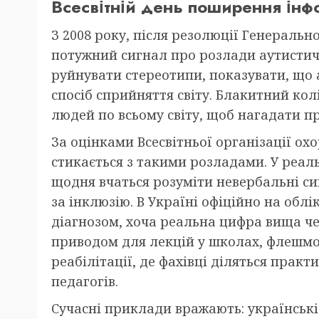
Всесвітній день поширення інфо
З 2008 року, після резолюції Генеральн
потужний сигнал про розлади аутистич
руйнувати стереотипи, показувати, що 
спосіб сприйняття світу. Блакитний ко
людей по всьому світу, щоб нагадати п
За оцінками Всесвітньої організації охо
стикається з такими розладами. У реаль
щодня вчаться розуміти невербальні с
за інклюзію. В Україні офіційно на облі
діагнозом, хоча реальна цифра вища че
приводом для лекцій у школах, флешмоб
реабілітації, де фахівці діляться прак
педагогів.
Сучасні приклади вражають: українськ