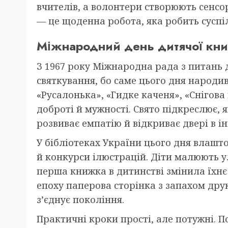
вчителів, а волонтери створюють сенсор
— це щоденна робота, яка робить суспі
Міжнародний день дитячої кни
З 1967 року Міжнародна рада з питань д
святкування, бо саме цього дня народив
«Русалонька», «Гидке каченя», «Снігова
доброті й мужності. Свято підкреслює,
розвиває емпатію й відкриває двері в ін
У бібліотеках України цього дня влашто
й конкурси ілюстрацій. Діти малюють ул
перша книжка в дитинстві змінила їхнє 
епоху паперова сторінка з запахом дру
з’єднує покоління.
Практичні кроки прості, але потужні. П