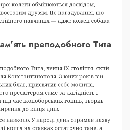
иро: колеги обмінюються досвідом,
хвостатим друзям. Це нагадування, що
остійного навчання — адже кожен собака
ам’ять преподобного Тита
подобного Тита, ченця IX століття, який
ля Константинополя. З юних років він
ьких благ, присвятив себе молитві,
го пресвітером саме за лагідність і
 під час іконоборських гонінь, творив
ирення до кінця днів.
се навколо. У народі день отримав назву
і крига на ставках остаточно тане, а