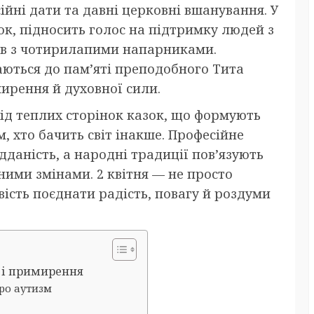
сійні дати та давні церковні вшанування. У
ок, підносить голос на підтримку людей з
оїв з чотирилапими напарниками.
аються до пам’яті преподобного Тита
мирення й духовної сили.
 від теплих сторінок казок, що формують
, хто бачить світ інакше. Професійне
ідданість, а народні традиції пов’язують
ими змінами. 2 квітня — не просто
вість поєднати радість, повагу й роздуми
м і примирення
ро аутизм