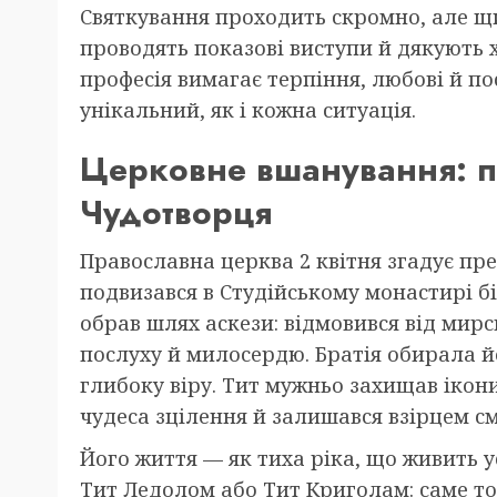
Святкування проходить скромно, але щ
проводять показові виступи й дякують 
професія вимагає терпіння, любові й п
унікальний, як і кожна ситуація.
Церковне вшанування: п
Чудотворця
Православна церква 2 квітня згадує пре
подвизався в Студійському монастирі бі
обрав шлях аскези: відмовився від мирс
послуху й милосердю. Братія обирала йо
глибоку віру. Тит мужньо захищав ікони
чудеса зцілення й залишався взірцем см
Його життя — як тиха ріка, що живить у
Тит Ледолом або Тит Криголам: саме тод