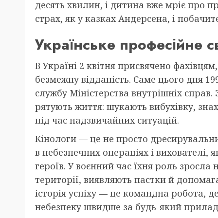
десять хвилин, і дитина вже мріє про пр
страх, як у казках Андерсена, і побачите
Українське професійне с
В Україні 2 квітня присвячено фахівцям,
безмежну відданість. Саме цього дня 19
службу Міністерства внутрішніх справ. 
рятують життя: шукають вибухівку, зна
під час надзвичайних ситуацій.
Кінологи — це не просто дресирувальн
в небезпечних операціях і вихователі,
героїв. У воєнний час їхня роль зросла
території, виявляють пастки й допома
історія успіху — це командна робота, 
небезпеку швидше за будь-який прилад