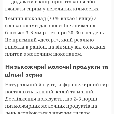
— додавати в кінці приготування або
вживати сирим у невеликих кількостях.
Темний шоколад (70 % какао і вище) з
флаванолами дає modestне зниження —
близько 3–5 мм рт. ст. при 20–30 г на день.
Це приємний «десерт», який реально
вписати в раціон, на відміну від солодких
плиток з молочним шоколадом.
Низькожирні молочні продукти та
цільні зерна
Натуральний йогурт, кефір і нежирний сир
постачають кальцій, калій та магній.
Дослідження показують, що 2–3 порції
низькожирних молочних продуктів на
день асоціюються з нижчим тиском.