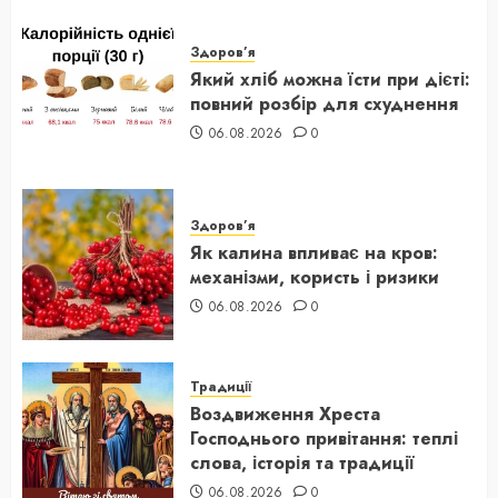
Здоров’я
Який хліб можна їсти при дієті:
повний розбір для схуднення
06.08.2026
0
Здоров’я
Як калина впливає на кров:
механізми, користь і ризики
06.08.2026
0
Традиції
Воздвиження Хреста
Господнього привітання: теплі
слова, історія та традиції
06.08.2026
0