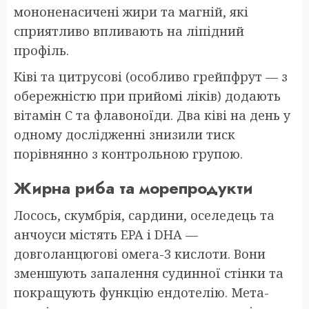
мононенасичені жири та магній, які
сприятливо впливають на ліпідний
профіль.
Ківі та цитрусові (особливо грейпфрут — з
обережністю при прийомі ліків) додають
вітамін С та флавоноїди. Два ківі на день у
одному дослідженні знизили тиск
порівнянно з контрольною групою.
Жирна риба та морепродукти
Лосось, скумбрія, сардини, оселедець та
анчоуси містять EPA і DHA —
довголанцюгові омега-3 кислоти. Вони
зменшують запалення судинної стінки та
покращують функцію ендотелію. Мета-