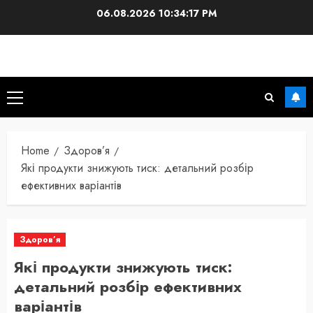
Skip
06.08.2026
10:34:18 PM
to
content
Primary
Menu
Home
Здоров’я
Які продукти знижують тиск: детальний розбір
ефективних варіантів
Здоров’я
Які продукти знижують тиск:
детальний розбір ефективних
варіантів