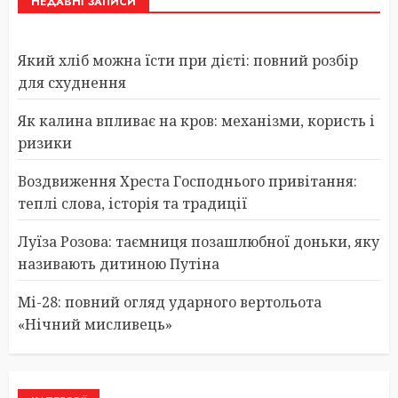
НЕДАВНІ ЗАПИСИ
Який хліб можна їсти при дієті: повний розбір
для схуднення
Як калина впливає на кров: механізми, користь і
ризики
Воздвиження Хреста Господнього привітання:
теплі слова, історія та традиції
Луїза Розова: таємниця позашлюбної доньки, яку
називають дитиною Путіна
Мі-28: повний огляд ударного вертольота
«Нічний мисливець»