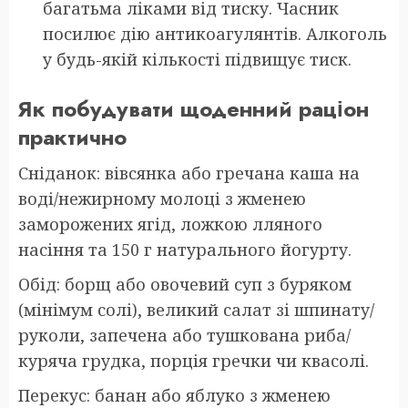
багатьма ліками від тиску. Часник
посилює дію антикоагулянтів. Алкоголь
у будь-якій кількості підвищує тиск.
Як побудувати щоденний раціон
практично
Сніданок: вівсянка або гречана каша на
воді/нежирному молоці з жменею
заморожених ягід, ложкою лляного
насіння та 150 г натурального йогурту.
Обід: борщ або овочевий суп з буряком
(мінімум солі), великий салат зі шпинату/
руколи, запечена або тушкована риба/
куряча грудка, порція гречки чи квасолі.
Перекус: банан або яблуко з жменею