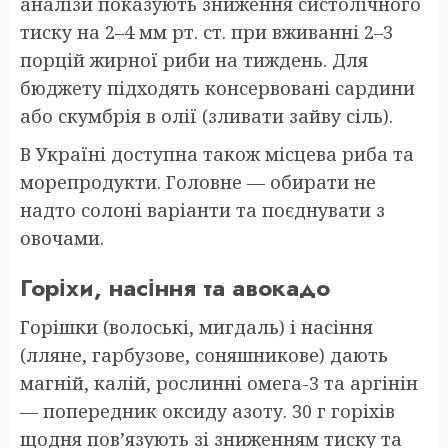
аналізи показують зниження систолічного
тиску на 2–4 мм рт. ст. при вживанні 2–3
порцій жирної риби на тиждень. Для
бюджету підходять консервовані сардини
або скумбрія в олії (зливати зайву сіль).
В Україні доступна також місцева риба та
морепродукти. Головне — обирати не
надто солоні варіанти та поєднувати з
овочами.
Горіхи, насіння та авокадо
Горішки (волоські, мигдаль) і насіння
(лляне, гарбузове, соняшникове) дають
магній, калій, рослинні омега-3 та аргінін
— попередник оксиду азоту. 30 г горіхів
щодня пов’язують зі зниженням тиску та