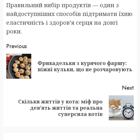
Правильний вибір продуктів — один з
найдоступніших способів підтримати їхню
еластичність і здоров’я серця на довгі
роки.
Post
Previous
navigation
Фрикадельки з курячого фаршу:
Pr
ніжні кульки, що не розчаровують
po
Next
Скільки життів у кота: міф про
Next
дев’ять життів та реальна
post:
суперсила котів