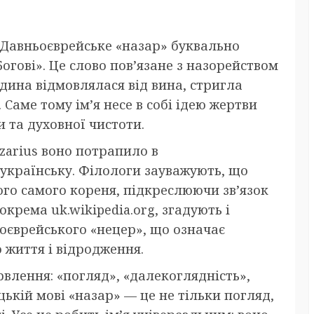
. Давньоєврейське «назар» буквально
Богові». Це слово пов’язане з назорейством
дина відмовлялася від вина, стригла
 Саме тому ім’я несе в собі ідею жертви
 та духовної чистоти.
zarius воно потрапило в
 українську. Філологи зауважують, що
ого самого кореня, підкреслюючи зв’язок
окрема uk.wikipedia.org, згадують і
оєврейського «нецер», що означає
 життя і відродження.
рвлення: «погляд», «далекоглядність»,
цькій мові «назар» — це не тільки погляд,