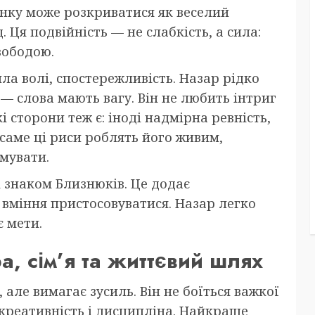
инку може розкриватися як веселий
 Ця подвійність — не слабкість, а сила:
вободою.
ла волі, спостережливість. Назар рідко
 — слова мають вагу. Він не любить інтриг
кі сторони теж є: іноді надмірна ревність,
 саме ці риси роблять його живим,
имувати.
і знаком Близнюків. Це додає
 вміння пристосовуватися. Назар легко
є мети.
а, сім’я та життєвий шлях
 але вимагає зусиль. Він не боїться важкої
і креативність і дисципліна. Найкраще