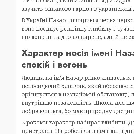
а й талісман, який захищає від заздрост
звучить однаково гарно і в українській х
В Україні Назар поширився через церков
воно поєднує релігійну глибину з сучас
що воно не надто поширене, але й не е
Характер носія імені Наз
спокій і вогонь
Людина на ім’я Назар рідко лишається 
непосидючий хлопчик, який обожнює сп
орієнтується в незнайомій обстановці, л
внутрішню незалежність. Школа для ньо
добре вчиться, бо має природну дисципл
З роками характер набирає глибини. Д
пристрасті. На роботі чи в сім’ї він ві