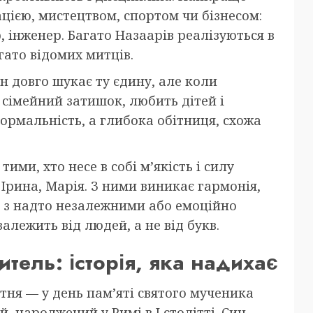
ацією, мистецтвом, спортом чи бізнесом:
 інженер. Багато Назаарів реалізуються в
гато відомих митців.
н довго шукає ту єдину, але коли
 сімейний затишок, любить дітей і
рмальність, а глибока обітниця, схожа
ими, хто несе в собі м’якість і силу
 Ірина, Марія. З ними виникає гармонія,
 з надто незалежними або емоційно
алежить від людей, а не від букв.
итель: історія, яка надихає
тня — у день пам’яті святого мученика
, народжений у Римі в I столітті. Син