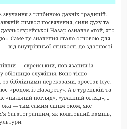
ть звучання з глибиною давніх традицій.
равжній символ посвячення, сили духу та
з давньоєврейської Назар означає «той, хто
цю». Саме це значення стало основою для
і — від внутрішньої стійкості до здатності
ніший — єврейський, пов’язаний із
у обітницю служіння. Воно тісно
 за біблійними переказами, зростав Ісус.
є: «родом із Назарету». А в турецькій та
є «пильний погляд», «уважний огляд», і
о ока — тим самим синім оком, яке
ім’я багатогранним, як коштовний камінь,
ультури.