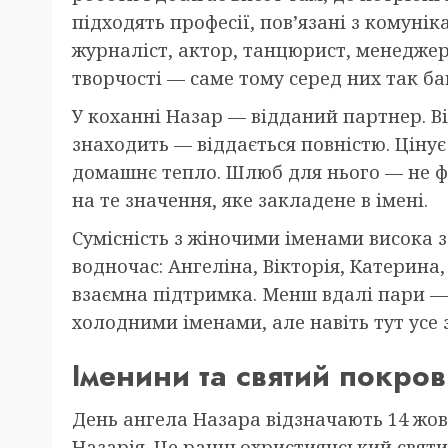
підходять професії, пов’язані з комунік
журналіст, актор, танцюрист, менеджер,
творчості — саме тому серед них так ба
У коханні Назар — відданий партнер. Ві
знаходить — віддається повністю. Цінує
домашнє тепло. Шлюб для нього — не фо
на те значення, яке закладене в імені.
Сумісність з жіночими іменами висока з т
водночас: Ангеліна, Вікторія, Катерина,
взаємна підтримка. Менш вдалі пари —
холодними іменами, але навіть тут усе з
Іменини та святий покров
День ангела Назара відзначають 14 жов
Назарія. Це ранньохристиянський святий