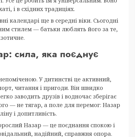
і. Усе це робить ім’я універсальним: воно
аті, і в східних традиціях.
ні календарі ще в середні віки. Сьогодні
ним стилем — батьки люблять його за те,
кзотичне.
ар: сила, яка поєднує
непоміченою. У дитинстві це активний,
орт, читання і пригоди. Він швидко
егко заводить друзів і водночас зберігає
го — не тягар, а поле для перемог: Назар
іну і допитливість.
орослий Назар — це поєднання спокою і
дповідальний, надійний, справжня опора.