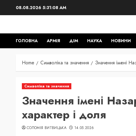
Skip
08.08.2026
5:31:09 AM
to
content
ГОЛОВНА
АРМІЯ
ДІМ
НАУКА
НОВИНИ
Home
Символіка та значення
Значення імені На
Символіка та значення
Значення імені Наза
характер і доля
СОЛОМІЯ ВИТВИЦЬКА
14.05.2026