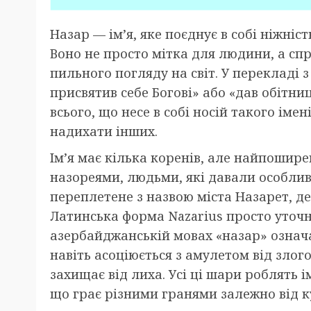
Назар — ім’я, яке поєднує в собі ніжніс
Воно не просто мітка для людини, а сп
пильного погляду на світ. У перекладі 
присвятив себе Богові» або «дав обітни
всього, що несе в собі носій такого імен
надихати інших.
Ім’я має кілька коренів, але найпошире
назореями, людьми, які давали особлив
переплетене з назвою міста Назарет, де,
Латинська форма Nazarius просто уточню
азербайджанській мовах «назар» означа
навіть асоціюється з амулетом від злог
захищає від лиха. Усі ці шари роблять 
що грає різними гранями залежно від к