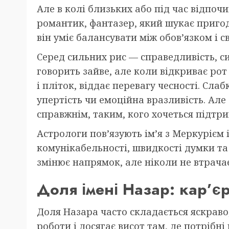
Але в колі близьких або під час відпоч
романтик, фантазер, який шукає пригод.
він уміє балансувати між обов’язком і с
Серед сильних рис — справедливість, си
говорить зайве, але коли відкриває рот
і пліток, віддає перевагу чесності. Слаб
упертість чи емоційна вразливість. Але
справжнім, таким, кого хочеться підтр
Астрологи пов’язують ім’я з Меркурієм 
комунікабельності, швидкості думки та
змінює напрямок, але ніколи не втрача
Доля імені Назар: кар’єр
Доля Назара часто складається яскраво,
роботи і досягає висот там, де потрібн