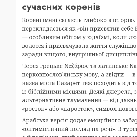
сучасних коренів
Корені імені сягають глибоко в історію
перекладається як «він присвятив себе 
— особливим обітом у юдаїзмі, коли лю
волосся і присвячувала життя служінню.
заради вищого, внутрішньої дисципліни
Через грецьке Ναζάριος та латинське Na
церковнослов’янську мову, а звідти — в
назва міста Назарет теж походить від т
із біблійними місцями. Деякі джерела, з
альтернативне тлумачення — від давнь
«росток» або «паросток», символ нового
Арабська версія додає емоційного заба
«оптимістичний погляд на речі». В туре