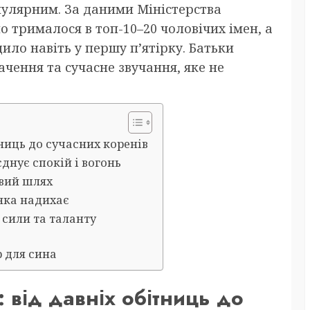
опулярним. За даними Міністерства
но трималося в топ-10–20 чоловічих імен, а
дило навіть у першу п’ятірку. Батьки
ачення та сучасне звучання, яке не
ниць до сучасних коренів
єднує спокій і вогонь
євий шлях
 яка надихає
 сили та таланту
р для сина
 від давніх обітниць до