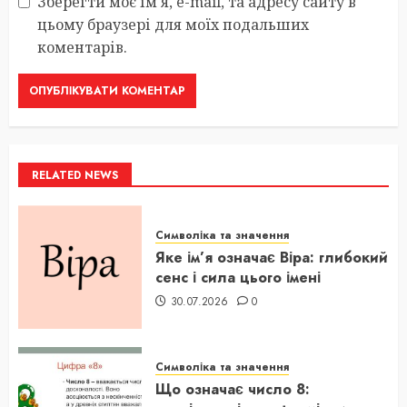
Зберегти моє ім'я, e-mail, та адресу сайту в
цьому браузері для моїх подальших
коментарів.
RELATED NEWS
Символіка та значення
Яке ім’я означає Віра: глибокий
сенс і сила цього імені
30.07.2026
0
Символіка та значення
Що означає число 8: