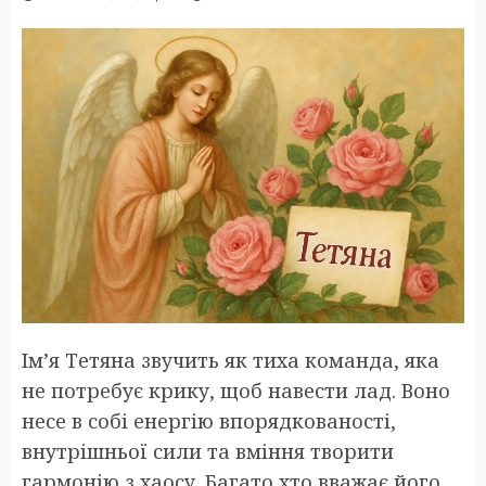
Ім’я Тетяна звучить як тиха команда, яка
не потребує крику, щоб навести лад. Воно
несе в собі енергію впорядкованості,
внутрішньої сили та вміння творити
гармонію з хаосу. Багато хто вважає його