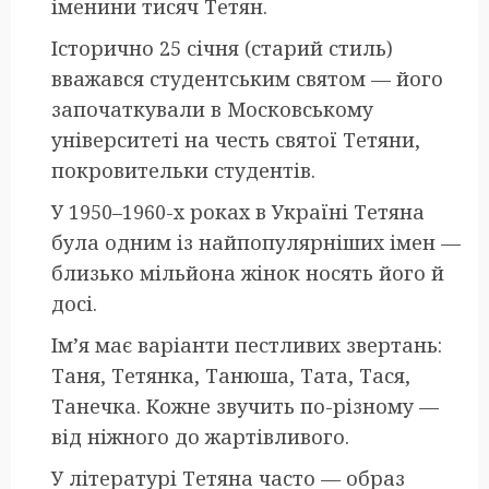
іменини тисяч Тетян.
Історично 25 січня (старий стиль)
вважався студентським святом — його
започаткували в Московському
університеті на честь святої Тетяни,
покровительки студентів.
У 1950–1960-х роках в Україні Тетяна
була одним із найпопулярніших імен —
близько мільйона жінок носять його й
досі.
Ім’я має варіанти пестливих звертань:
Таня, Тетянка, Танюша, Тата, Тася,
Танечка. Кожне звучить по-різному —
від ніжного до жартівливого.
У літературі Тетяна часто — образ