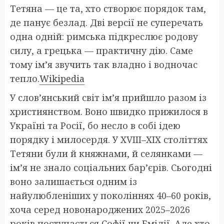
Тетяна — це та, хто створює порядок там,
де панує безлад. Дві версії не суперечать
одна одній: римська підкреслює родову
силу, а грецька — практичну дію. Саме
тому ім’я звучить так владно і водночас
тепло.
⁠Wikipedia
У слов’янський світ ім’я прийшло разом із
християнством. Воно швидко прижилося в
Україні та Росії, бо несло в собі ідею
порядку і милосердя. У XVIII–XIX століттях
Тетяни були й княжнами, й селянками —
ім’я не знало соціальних бар’єрів. Сьогодні
воно залишається одним із
найулюбленіших у поколіннях 40–60 років,
хоча серед новонароджених 2025–2026
років поступається Софії чи Емілії. Але хто