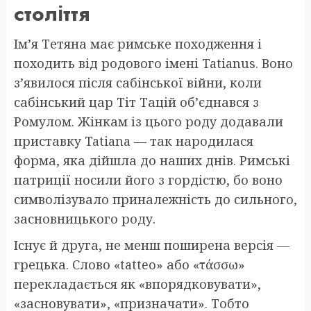
століття
Ім’я Тетяна має римське походження і
походить від родового імені Tatianus. Воно
з’явилося після сабінської війни, коли
сабінський цар Тіт Тацій об’єднався з
Ромулом. Жінкам із цього роду додавали
приставку Tatiana — так народилася
форма, яка дійшла до наших днів. Римські
патриції носили його з гордістю, бо воно
символізувало приналежність до сильного,
засновницького роду.
Існує й друга, не менш поширена версія —
грецька. Слово «tatteo» або «τάσσω»
перекладається як «впорядковувати»,
«засновувати», «призначати». Тобто