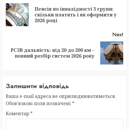
navigation
Пенсія по інвалідності 3 групи:
Pr
скільки платять і як оформити у
po
2026 році
Next
РСЗВ дальність: від 20 до 200 км –
Next
повний розбір систем 2026 року
post:
Залишити відповідь
Ваша e-mail адреса не оприлюднюватиметься.
Обов’язкові поля позначені
*
Коментар
*