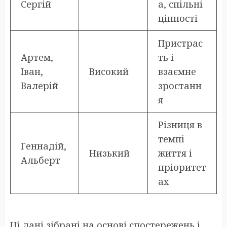
Сергій
а, спільні
цінності
Пристрас
Артем,
ть і
Іван,
Високий
взаємне
Валерій
зростанн
я
Різниця в
темпі
Геннадій,
Низький
життя і
Альберт
пріоритет
ах
Ці дані зібрані на основі спостережень і