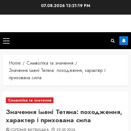
Skip
07.08.2026
12:21:20 PM
to
content
Primary
Menu
Home
Символіка та значення
Значення імені Тетяна: походження, характер і
прихована сила
Символіка та значення
Значення імені Тетяна: походження,
характер і прихована сила
СОЛОМІЯ ВИТВИЦЬКА
29.05.2026