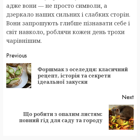
адже вони — не просто символи, а
дзеркало наших сильних і слабких сторін.
Вони запрошують глибше пізнавати себе і
світ навколо, роблячи кожен день трохи
чарівнішим.
Post
Previous
navigation
Форшмак з оселедця: класичний
Pr
рецепт, історія та секрети
po
ідеальної закуски
Next
Що робити з опалим листям:
Next
повний гід для саду та городу
post: