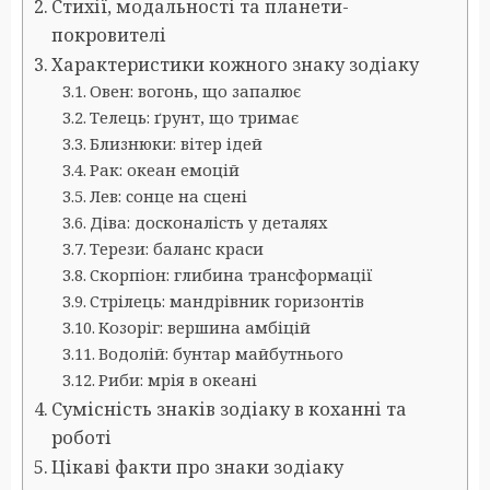
Стихії, модальності та планети-
покровителі
Характеристики кожного знаку зодіаку
Овен: вогонь, що запалює
Телець: ґрунт, що тримає
Близнюки: вітер ідей
Рак: океан емоцій
Лев: сонце на сцені
Діва: досконалість у деталях
Терези: баланс краси
Скорпіон: глибина трансформації
Стрілець: мандрівник горизонтів
Козоріг: вершина амбіцій
Водолій: бунтар майбутнього
Риби: мрія в океані
Сумісність знаків зодіаку в коханні та
роботі
Цікаві факти про знаки зодіаку