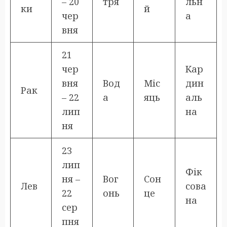
– 20
тря
льн
ки
й
чер
а
вня
21
чер
Кар
вня
Вод
Міс
дин
Рак
– 22
а
яць
аль
лип
на
ня
23
лип
Фік
ня –
Вог
Сон
Лев
сова
22
онь
це
на
сер
пня