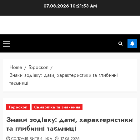
Skip
07.08.2026
10:21:54 AM
to
content
Primary
Menu
Home
Гороскоп
Знаки зодіаку: дати, характеристики та глибинні
таємниці
Гороскоп
Символіка та значення
Знаки зодіаку: дати, характеристики
та глибинні таємниці
СОЛОМІЯ ВИТВИЦЬКА
17.05.2026