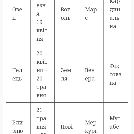
Кар
езн
Ове
Вог
Мар
дин
я –
н
онь
с
аль
19
на
квіт
ня
20
квіт
Фік
Тел
ня –
Зем
Вен
сова
ець
20
ля
ера
на
тра
вня
21
тра
Мут
Бли
Мер
вня
Пові
абе
зню
курі