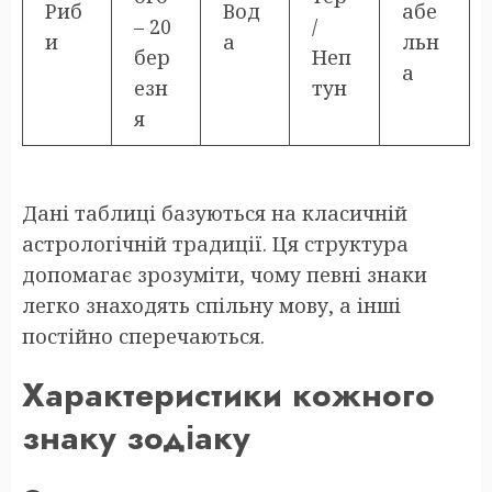
Риб
Вод
абе
– 20
/
и
а
льн
бер
Неп
а
езн
тун
я
Дані таблиці базуються на класичній
астрологічній традиції. Ця структура
допомагає зрозуміти, чому певні знаки
легко знаходять спільну мову, а інші
постійно сперечаються.
Характеристики кожного
знаку зодіаку