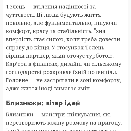
Телець — втілення надійності та
чуттєвості. Ці люди будують життя
повільно, але фундаментально, цінуючи
комфорт, красу та стабільність. Їхня
впертість стає силою, коли треба довести
справу до кінця. У стосунках Телець —
вірний партнер, який оточує турботою.
Кар’єра в фінансах, дизайні чи сільському
господарстві розкриває їхній потенціал.
Головне — не застрягати в зоні комфорту,
адже життя іноді вимагає змін.
Близнюки: вітер ідей
Близнюки — майстри спілкування, які
перетворюють кожну розмову на пригоду.
Їхній розум працює на швидкості світла,