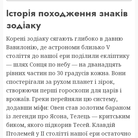
Історія походження знаків
зодіаку
Корені зодіаку сягають глибоко в давню
Вавилонію, де астрономи близько V
століття до нашої ери поділили екліптику
— шлях Сонця по небу — на дванадцять
рівних частин по 30 градусів кожна. Вони
спостерігали за рухом планет і зірок,
створюючи перші гороскопи для царів і
врожаїв. Греки перейняли цю систему,
додавши міфи: Овен став золотим бараном
із легенди про Ясона, Телець — критським
биком, якого підкорив Тесей. Клавдій
Птолемей у II столітті нашої ери остаточно