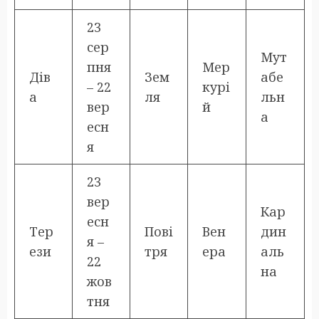
23
сер
Мут
пня
Мер
Дів
Зем
абе
– 22
курі
а
ля
льн
вер
й
а
есн
я
23
вер
Кар
есн
Тер
Пові
Вен
дин
я –
ези
тря
ера
аль
22
на
жов
тня