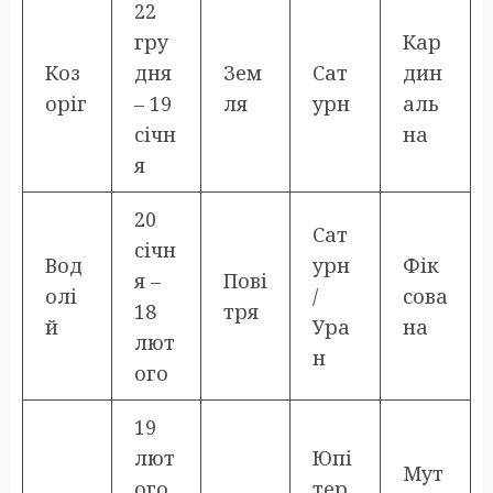
22
гру
Кар
Коз
дня
Зем
Сат
дин
оріг
– 19
ля
урн
аль
січн
на
я
20
Сат
січн
Вод
урн
Фік
я –
Пові
олі
/
сова
18
тря
й
Ура
на
лют
н
ого
19
лют
Юпі
Мут
ого
тер