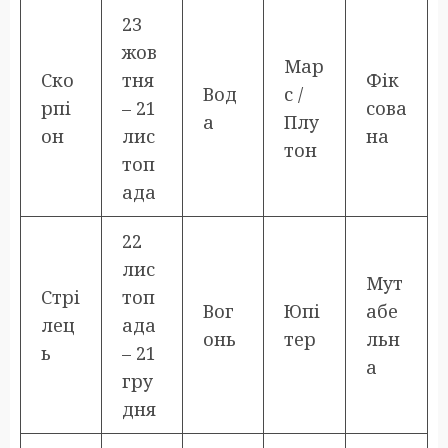
23
жов
Мар
Ско
тня
Фік
Вод
с /
рпі
– 21
сова
а
Плу
он
лис
на
тон
топ
ада
22
лис
Мут
Стрі
топ
Вог
Юпі
абе
лец
ада
онь
тер
льн
ь
– 21
а
гру
дня