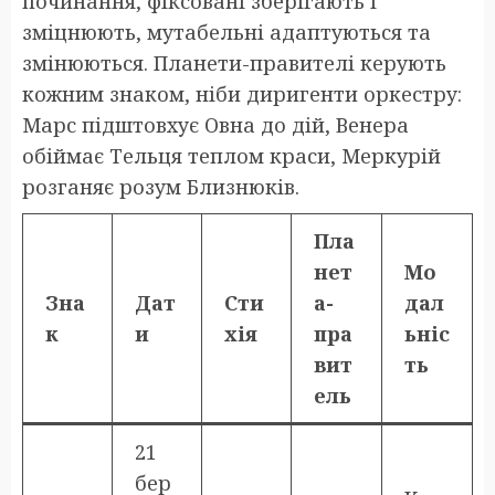
починання, фіксовані зберігають і
зміцнюють, мутабельні адаптуються та
змінюються. Планети-правителі керують
кожним знаком, ніби диригенти оркестру:
Марс підштовхує Овна до дій, Венера
обіймає Тельця теплом краси, Меркурій
розганяє розум Близнюків.
Пла
нет
Мо
Зна
Дат
Сти
а-
дал
к
и
хія
пра
ьніс
вит
ть
ель
21
бер