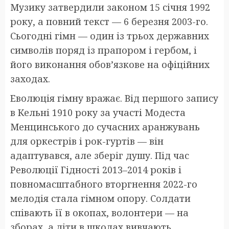
Музику затвердили законом 15 січня 1992
року, а повний текст — 6 березня 2003-го.
Сьогодні гімн — один із трьох державних
символів поряд із прапором і гербом, і
його виконання обов’язкове на офіційних
заходах.
Еволюція гімну вражає. Від першого запису
в Кельні 1910 року за участі Модеста
Менцинського до сучасних аранжувань
для оркестрів і рок-гуртів — він
адаптувався, але зберіг душу. Під час
Революції Гідності 2013–2014 років і
повномасштабного вторгнення 2022-го
мелодія стала гімном опору. Солдати
співають її в окопах, волонтери — на
зборах, а діти в школах вивчають