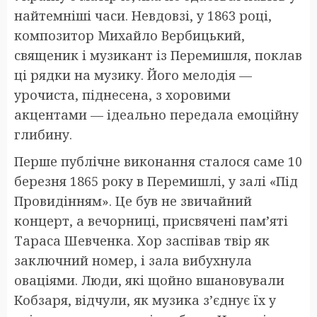
найтемніші часи. Невдовзі, у 1863 році,
композитор Михайло Вербицький,
священик і музикант із Перемишля, поклав
ці рядки на музику. Його мелодія —
урочиста, піднесена, з хоровими
акцентами — ідеально передала емоційну
глибину.
Перше публічне виконання сталося саме 10
березня 1865 року в Перемишлі, у залі «Під
Провидінням». Це був не звичайний
концерт, а вечорниці, присвячені пам’яті
Тараса Шевченка. Хор заспівав твір як
заключний номер, і зала вибухнула
оваціями. Люди, які щойно вшановували
Кобзаря, відчули, як музика з’єднує їх у