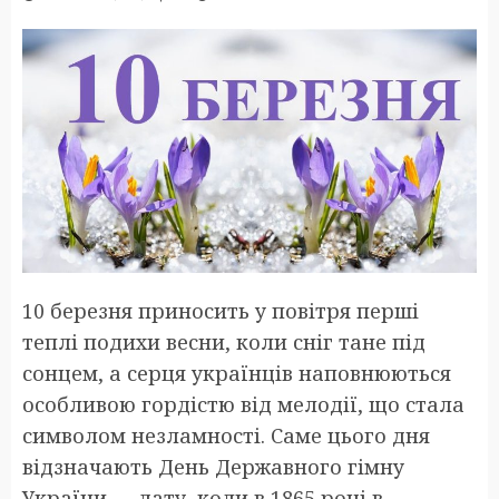
10 березня приносить у повітря перші
теплі подихи весни, коли сніг тане під
сонцем, а серця українців наповнюються
особливою гордістю від мелодії, що стала
символом незламності. Саме цього дня
відзначають День Державного гімну
України — дату, коли в 1865 році в